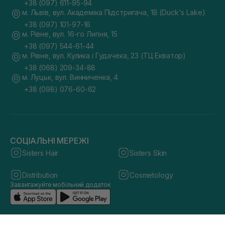
+38 (097) 611-95-94
м. Львів, вул. Академіка Підстригача, 1В (Duck's Lake)
+38 (097) 101-97-16
м. Рівне, вул. 16-го Липня, 15
+38 (097) 544-61-44
м. Рівне, вул. Кулика і Гудачека, 23 (ТЦ Екватор)
+38 (068) 209-34-88
м. Луцьк, вул. Винниченка, 4
+38 (098) 076-60-62
СОЦІАЛЬНІ МЕРЕЖІ
Sisters Hair
Sisters Skin
Distribution
Cosmetology
Завантажуйте мобільний додаток