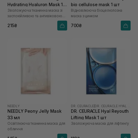
Hydrating Hyaluron Mask 1
bio cellulose mask 1 шт
Зволожуюча тканинна маска зі
Відновлююча біоцелюлозна
шт
заспокійливою та антивіковою
маска з цинком
дією
215₴
700₴
NEEDLY
DR. CEURACLE
|
DR. CEURACLE HYAL REYOUTH
NEEDLY Peony Jelly Mask
DR. CEURACLE Hyal Reyouth
33 мл
Lifting Mask 1 шт
Освітлююча тканинна маска для
Зволожуюча маска для ліфтингу
обличчя