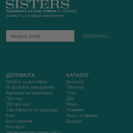
Підпишись на наші новини
та отримуй
знижку 5% на перше замовлення
Email
підписатись
ДОПОМОГА
КАТАЛОГ
Оплата та доставка
Волосся
Як зробити замовлення
Обличчя
Відповіді на запитання
Тіло
Про нас
Дім
ЗМІ про нас
Мерч
Сертифікати та нагороди
Новинки
Блог
Акції та знижки
Бюті словник
Бренди
Контакти
Умови використання сайту