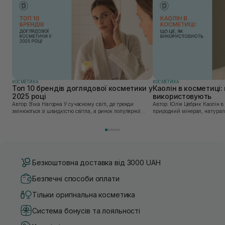
КОСМЕТИКА
КОСМЕТИКА
Топ 10 брендів доглядової косметики у
Каолін в косметиці: 
2025 році
використовують
Автор: Віка Нагорна У сучасному світі, де тренди
Автор: Юлія Цебрик Каолін в косметології – це
змінюються зі швидкістю світла, а ринок популярної
природний мінерал, натураль
косметики переповнений новими пропозиціями, вибір
безліч переваг для шкіри обл
засобу для себе стає справжнім викликом. 2025 р...
завдяки великій кількості ко
Безкоштовна доставка від 3000 UAH
Безпечні способи оплати
Тільки оригінальна косметика
Система бонусів та лояльності