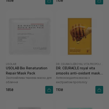
145₴
110₴
USOLAB
DR. CEURACLE
|
ROYAL VITA PROPOLIS 33
USOLAB Bio Renaturation
DR. CEURACLE royal vita
Repair Mask Pack
propolis anti-oxidant mask 1
Заспокійлива тканева маска для
Антиоксидантна маска з
шт
обличчя
екстрактом прополісу
185₴
110₴