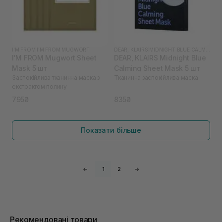
I'M FROM
|
I'M FROM MUGWORT
DEAR, KLAIRS
|
MIDNIGHT BLUE CALMING
I'M FROM Mugwort Sheet
DEAR, KLAIRS Midnight Blue
Mask 5 шт
Calming Sheet Mask 5 шт
Заспокійлива тканинна маска з
Тканинна заспокійлива маска
екстрактом полину
795₴
835₴
Показати більше
←
1
2
→
Рекомендовані товари