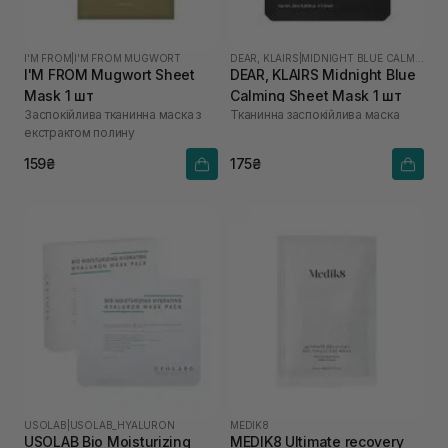
I'M FROM
|
I'M FROM MUGWORT
DEAR, KLAIRS
|
MIDNIGHT BLUE CALMING
I'M FROM Mugwort Sheet
DEAR, KLAIRS Midnight Blue
Mask 1 шт
Calming Sheet Mask 1 шт
Заспокійлива тканинна маска з
Тканинна заспокійлива маска
екстрактом полину
159₴
175₴
USOLAB
|
USOLAB_HYALURON
MEDIK8
USOLAB Bio Moisturizing
MEDIK8 Ultimate recovery