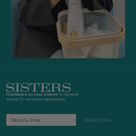
масляних формулах. Такі сироватки діють м'якше та не
викликають подразнення.
Один із таких прикладів — сироватка
THERAMID C-Tetra E.F.
з
3 формами вітаміну С. Вона має ніжну, легку текстуру та
добре вбирається. Власницям чутливої шкіри також радимо
звернути увагу на продукт преміумкласу
IS CLINICAL Pro-
Heal Serum Advance+
. Він містить інноваційну L-аскорбінову
кислоту, яка сприяє заспокоєнню, відновленню й
загоєнню покриву.
В асортименті Sisters представлені й інші засоби. Тому ви
можете підібрати оптимальну доглядову косметику для
будь-яких потреб шкіри.
Як правильно використовувати сироватку для
лиця з вітаміном С
Щоб отримати максимальний ефект від сироватки для
Підпишись на наші новини
та отримуй
обличчя з вітаміном С, необхідно правильно інтегрувати її в
знижку 5% на перше замовлення
щоденний догляд. Дотримуйтесь простого, але
важливого алгоритму:
Очистіть та тонізуйте шкіру.
Email
підписатись
Нанесіть кілька крапель сироватки на сухий покрив і
рівномірно розподіліть легкими рухами.
Зачекайте 1–2 хвилини, поки засіб повністю вбереться.