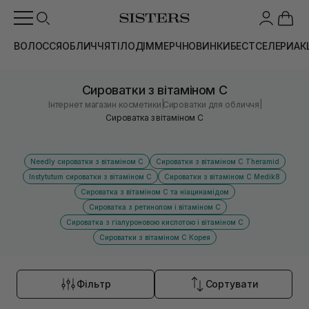
ВОЛОССЯ
ОБЛИЧЧЯ
ТІЛО
ДІМ
МЕРЧ
НОВИНКИ
БЕСТСЕЛЕРИ
АК
Сироватки з вітаміном С
|
|
Інтернет магазин косметики
Сироватки для обличчя
Сироватка з вітаміном С
Needly сироватки з вітаміном С
Сироватки з вітаміном С Theramid
Instytutum сироватки з вітаміном С
Сироватки з вітаміном С Medik8
Сироватка з вітаміном С та ніацинамідом
Сироватка з ретинолом і вітаміном С
Сироватка з гіалуроновою кислотою і вітаміном С
Сироватки з вітаміном С Корея
Фільтр
Сортувати