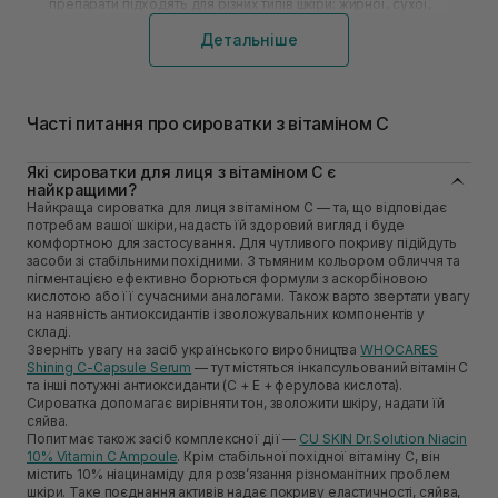
препарати підходять для різних типів шкіри: жирної, сухої,
комбінованої, нормальної, проблемної. Якщо правильно
Детальніше
підібрати косметичну сироватку, результат не змусить на
себе чекати. Активні компоненти подарують вашому
обличчю сяючий і здоровий вигляд, адже косметика,
представлена в інтернет-магазині Sisters, — це топ-товари
для розв’язання будь-яких проблем.
Часті питання про сироватки з вітаміном С
Сироватки з вітаміном С: як вони
Які сироватки для лиця з вітаміном С є
впливають на шкіру?
найкращими?
Найкраща сироватка для лиця з вітаміном С — та, що відповідає
Вітамін С для шкіри обличчя відрізняється антиоксидантною
потребам вашої шкіри, надасть їй здоровий вигляд і буде
дією, тому часто входить до складу професійних сироваток
комфортною для застосування. Для чутливого покриву підійдуть
для догляду. Крім того, цей компонент стимулює
засоби зі стабільними похідними. З тьмяним кольором обличчя та
вироблення колагену.
пігментацією ефективно борються формули з аскорбіновою
Більшість сироваток, які ви можете купити в нас, також
кислотою або її сучасними аналогами. Також варто звертати увагу
мають освітлювальний ефект. Косметологи
на наявність антиоксидантів і зволожувальних компонентів у
використовують їх за наявності акне та постакне. Вони
складі.
повністю виправдовують свою ціну, адже захищають
Зверніть увагу на засіб українського виробництва
WHOCARES
епідерміс від негативного впливу навколишнього
Shining C-Capsule Serum
— тут містяться інкапсульований вітамін С
середовища. Отже, вітамін С і шкіра обличчя — це
та інші потужні антиоксиданти (C + E + ферулова кислота).
найкраще комбо, тому додайте до свого арсеналу
Сироватка допомагає вирівняти тон, зволожити шкіру, надати їй
відповідну косметику.
сяйва.
Попит має також засіб комплексної дії —
CU SKIN Dr.Solution Niacin
Який результат може дати вітамін С для шкіри обличчя:
10% Vitamin C Ampoule
. Крім стабільної похідної вітаміну С, він
містить 10% ніацинаміду для розвʼязання різноманітних проблем
прискорення синтезу колагену та еластану, що робить
шкіри. Таке поєднання активів надає покриву еластичності, сяйва,