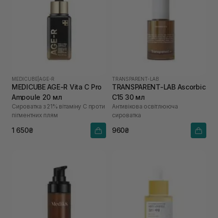
MEDICUBE
|
AGE-R
TRANSPARENT-LAB
MEDICUBE AGE-R Vita C Pro
TRANSPARENT-LAB Ascorbic
Ampoule 20 мл
C15 30 мл
Сироватка з 21% вітаміну С проти
Антивікова освітлююча
пігментних плям
сироватка
1 650₴
960₴