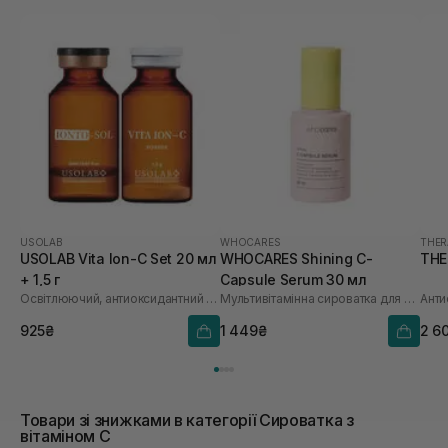
USOLAB
WHOCARES
THER
USOLAB Vita Ion-C Set 20 мл
WHOCARES Shining C-
THE
+ 1,5 г
Capsule Serum 30 мл
Освітлюючий, антиоксидантний та омолоджуючий набір
Мультивітамінна сироватка для обличчя з інкапсульованим вітаміном С
925₴
1 449₴
2 6
Товари зі знижками в категорії Сироватка з
вітаміном С