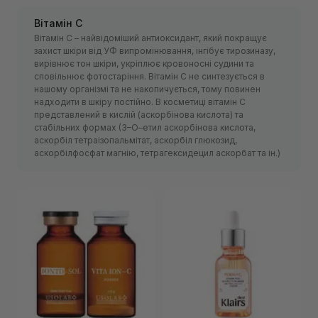
Вітамін С
Вітамін С – найвідоміший антиоксидант, який покращує
захист шкіри від УФ випромінювання, інгібує тирозиназу,
вирівнює тон шкіри, укріплює кровоносні судини та
сповільнює фотостаріння. Вітамін С не синтезується в
нашому організмі та не накопичується, тому повинен
надходити в шкіру постійно. В косметиці вітамін С
представлений в кислій (аскорбінова кислота) та
стабільних формах (3–О–етил аскорбінова кислота,
аскорбіл тетраізопальмітат, аскорбіл глюкозид,
аскорбілфосфат магнію, тетрагексидецил аскорбат та ін.)