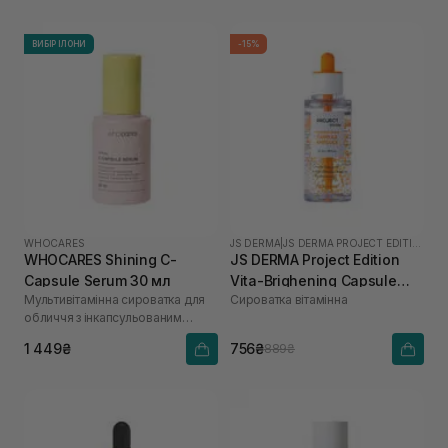
ВИБІР ІЛОНИ
-15%
WHOCARES
JS DERMA
|
JS DERMA PROJECT EDITION
WHOCARES Shining C-
JS DERMA Project Edition
Capsule Serum 30 мл
Vita-Brighening Capsule
Мультивітамінна сироватка для
Сироватка вітамінна
Ampoule 50 мл
обличчя з інкапсульованим
вітаміном С
1 449₴
756₴
889₴