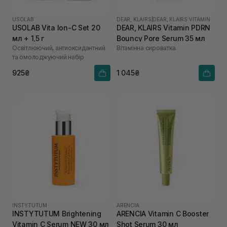
USOLAB
DEAR, KLAIRS
|
DEAR, KLAIRS VITAMIN
USOLAB Vita Ion-C Set 20
DEAR, KLAIRS Vitamin PDRN
мл + 1,5 г
Bouncy Pore Serum 35 мл
Освітлюючий, антиоксидантний
Вітамінна сироватка
та омолоджуючий набір
925₴
1 045₴
INSTYTUTUM
ARENCIA
INSTYTUTUM Brightening
ARENCIA Vitamin C Booster
Vitamin C Serum NEW 30 мл
Shot Serum 30 мл