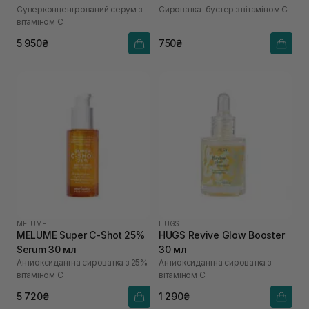
Суперконцентрований серум з
Сироватка-бустер з вітаміном C
вітаміном С
5 950₴
750₴
MELUME
HUGS
MELUME Super C-Shot 25%
HUGS Revive Glow Booster
Serum 30 мл
30 мл
Антиоксидантна сироватка з 25%
Антиоксидантна сироватка з
вітаміном С
вітаміном С
5 720₴
1 290₴