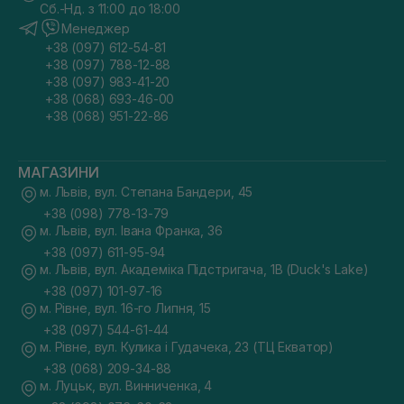
скористайтеся консультацією. У нашому інтернет-магазині
Сб.-Нд. з 11:00 до 18:00
пропонується підібрати повний комплекс косметики для
Менеджер
домашнього догляду, орієнтуючись на характер проблеми
та ваш бюджет. Ми реалізуємо лише продукцію від
+38 (097) 612-54-81
перевірених брендів за доступними цінами, щоб кожна
+38 (097) 788-12-88
жінка могла дозволити собі бути доглянутою та красивою.
+38 (097) 983-41-20
Доставка сироваток здійснюється по всій Україні.
+38 (068) 693-46-00
+38 (068) 951-22-86
МАГАЗИНИ
м. Львів, вул. Степана Бандери, 45
+38 (098) 778-13-79
м. Львів, вул. Івана Франка, 36
+38 (097) 611-95-94
м. Львів, вул. Академіка Підстригача, 1В (Duck's Lake)
+38 (097) 101-97-16
м. Рівне, вул. 16-го Липня, 15
+38 (097) 544-61-44
м. Рівне, вул. Кулика і Гудачека, 23 (ТЦ Екватор)
+38 (068) 209-34-88
м. Луцьк, вул. Винниченка, 4