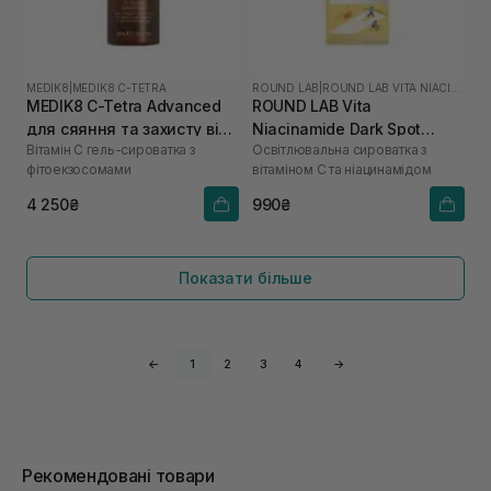
MEDIK8
|
MEDIK8 C-TETRA
ROUND LAB
|
ROUND LAB VITA NIACINAMIDE
MEDIK8 C-Tetra Advanced
ROUND LAB Vita
для сяяння та захисту від
Niacinamide Dark Spot
Вітамін С гель-сироватка з
Освітлювальна сироватка з
старіння 30 мл
Serum 30 мл
фітоекзосомами
вітаміном C та ніацинамідом
4 250₴
990₴
Показати більше
←
1
2
3
4
→
Рекомендовані товари