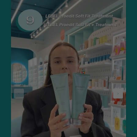
поєднується з багатьма сучасними активами та має
комплексну пролонговану дію.
Експерти SISTERS наголошують:
«Під час вибору сироватки з вітаміном
С важливо враховувати не лише
концентрацію, а й форму активу та
чутливість шкіри. Засіб варто вводити в
догляд поступово, а під час ранкового
використання обов’язково наносити
сонцезахисний крем».
Як вибрати сироватку з вітаміном С під
свої потреби
Вирішуючи, яку купити сироватку з вітаміном С, враховуйте
тип та потреби вашої шкіри. Для жирного та комбінованого
покриву, а також із вираженою пігментацією підійдуть
активні засоби на водній основі. Для сухої або чутливої
шкіри оптимальною є стабільна форма активу в кремових чи