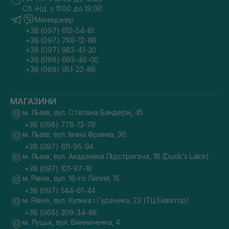
віджиму, без мінеральних масел, парабенів та
Сб.-Нд. з 11:00 до 18:00
синтетичних ароматизаторів.
Менеджер
+38 (097) 612-54-81
Як користуватися олією для тіла
+38 (097) 788-12-88
+38 (097) 983-41-20
Щоб олійка для тіла принесла якомога більше користі, вона
має наноситися відповідно до інструкції:
+38 (068) 693-46-00
+38 (068) 951-22-86
Очищення шкіри. Прийміть душ або ванну з м’яким
очищувальним засобом, щоб видалити себум і
забруднення, які можуть перешкоджати
проникненню олії.
МАГАЗИНИ
Збереження вологи. Не витирайте шкіру насухо — це
м. Львів, вул. Степана Бандери, 45
допомагає «запечатати» воду в епідермісі та покращує
+38 (098) 778-13-79
розподіл засобу.
м. Львів, вул. Івана Франка, 36
Нанесення масажними рухами. Розігрійте кілька
крапель у долонях і розподіліть по шкірі плавними
+38 (097) 611-95-94
рухами знизу вгору для стимуляції мікроциркуляції.
м. Львів, вул. Академіка Підстригача, 1В (Duck's Lake)
Дайте продукту повністю ввібратися протягом 5–10
+38 (097) 101-97-16
хвилин перед одяганням.
м. Рівне, вул. 16-го Липня, 15
Варто купити олійку для тіла особливо взимку та наносити
+38 (097) 544-61-44
регулярно після кожного прийняття душу. Це допомагає
підтримувати еластичність шкіри, посилити бар’єрну
м. Рівне, вул. Кулика і Гудачека, 23 (ТЦ Екватор)
функцію, запобігти сухості та покращити текстуру покриву.
+38 (068) 209-34-88
м. Луцьк, вул. Винниченка, 4
Купити олію для тіла в інтернет-магазині