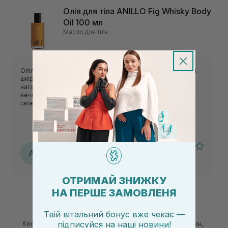
Олія для тіла ANILLO Fig Whisky Body
Oil 100 мл
Масло для тіла
Олія приїхала у склі. Класно що не залишає липкого сліду і
шкіра олію поглинула десь за хвилин 5-10. Аромат щось
нагадує із ніши,дуже глибокий не на кожен день,більше
вечірній. Не 5* лише через аромат бо я більше люблю
свіжіші або глибокі деревні аромати.
Анастасія
А
06.07.2026, 19:03
ОТРИМАЙ ЗНИЖКУ
НА ПЕРШЕ ЗАМОВЛЕНЯ
Твій вітальний бонус вже чекає —
підписуйся
на
наші новини!
Косметична олія для тіла — це джерело корисних речовин,