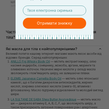
що забезпечують красу, здоров'я і сяйво шкіри. Вона
активно використовується для підтримки молодості і
email
відмінного зовнішнього вигляду. І не тільки в
Детальніше
косметологічних кабінетах, але також при проведенні
домашніх процедур.
Отримати знижку
Часті питання про товари з категорії "Масло для
тіла"
Які масла для тіла є найпопулярнішими?
Великий попит в нашому інтернет-магазині мають якісні засоби від
відомих брендів. Серед найпопулярніших:
ANILLO Fig Whisky Body Oil
— містить екстракт інжиру, олію
насіння андироби, соняшнику, жожоба, аргани, моринги та
оливкових кісточок. Насичені жирні кислоти у складі масла
зволожують і пом’якшують шкіру, не залишаючи плівки.
ELEMIS Japanese Camellia Body Oil
— містить олію японської
камелії, що є багатим джерелом антиоксидантів, жирних
кислот, зокрема олеїнової кислоти (омега-9), вітамінів і
фітосквалену. Масло підтримує відновлення та молодий вигляд
шкіри.
LA SULTANE DE SABA Shea Butter Ayurvedique
— містить масло
ши — джерело вітаміну Е, А, В, С, F, що зволожують шкіру, а
також прискорюють загоєння поверхневих ран і алергічних