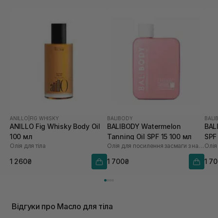
ANILLO
|
FIG WHISKY
BALIBODY
BALI
ANILLO Fig Whisky Body Oil
BALIBODY Watermelon
BAL
100 мл
Tanning Oil SPF 15 100 мл
SPF
Олія для тіла
Олія для посилення засмаги з насінням кавуна
1 260₴
1 700₴
1 7
Відгуки про Масло для тіла