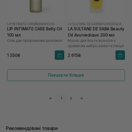
LIP INTIMATE CARE
|
MAMAHOOD
LA SULTANE DE SABA
|
AYURVEDIQUE
LIP INTIMATE CARE Belly Oil
LA SULTANE DE SABA Beauty
100 мл
Oil Ayurvedique 200 мл
Олія для профілактики розтяжок
Масло для тіла та волосся з
ароматом амбри, ванілі та пачулі
1 350₴
2 615₴
Показати більше
←
1
2
→
Рекомендовані товари