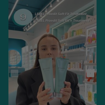
Соняшникова. Містить високу концентрацію вітаміну Е,
який діє як потужний антиоксидант. Олія сприяє
відновленню захисного бар’єру епідермісу, утримує
вологу в клітинах та захищає шкіру від
передчасного старіння.
Олія жожоба. За своїм складом подібна до
природного шкірного себуму, тому швидко
вбирається, не залишаючи жирного блиску. Вона
глибоко живить, заспокоює чутливі ділянки та ідеально
підходить для догляду за сухою і схильною до
лущення шкірою.
Ви можете переглянути на обране косметичне масло для
тіла ціну і придбати продукцію прямо зараз. Користуйтеся
якісними засобами, і результат не змусить себе чекати.
Олії для догляду за тілом: переваги продукту
Бажаючи купити косметичну олію для тіла, ознайомтеся з
перевагами продукту. Це дозволить вам визначитися з
вибором і зрозуміти, наскільки товар відповідає вашим
уподобанням. Серед основних плюсів:
Низька витрата косметичних олій для шкіри тіла. Для
нанесення достатньо невеликої кількості, щоб
розподілити косметику по всій поверхні і
насолоджуватися ефектом.