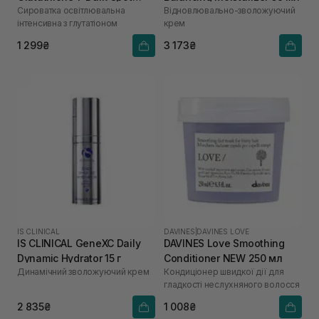
Сироватка освітлювальна
Відновлювально-зволожуючий
Serum 30 мл
інтенсивна з глутатіоном
крем
1 299₴
3 173₴
IS CLINICAL
DAVINES
|
DAVINES LOVE
IS CLINICAL GeneXC Daily
DAVINES Love Smoothing
Dynamic Hydrator 15 г
Conditioner NEW 250 мл
Динамічний зволожуючий крем
Кондиціонер швидкої дії для
гладкості неслухняного волосся
2 835₴
1 008₴