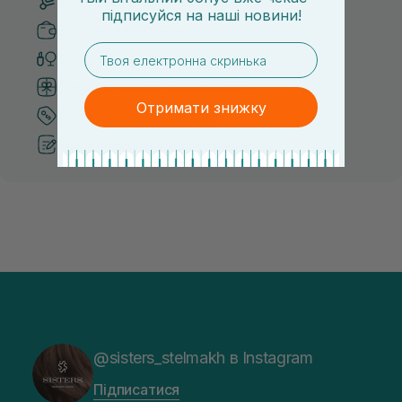
Безкоштовна доставка від 3000 UAH
підписуйся
на
наші новини!
Безпечні способи оплати
email
Тільки оригінальна косметика
Система бонусів та лояльності
Отримати знижку
Кращі ціни та топ товари
Рекомендації від косметологів
@sisters_stelmakh в Instagram
Підписатися