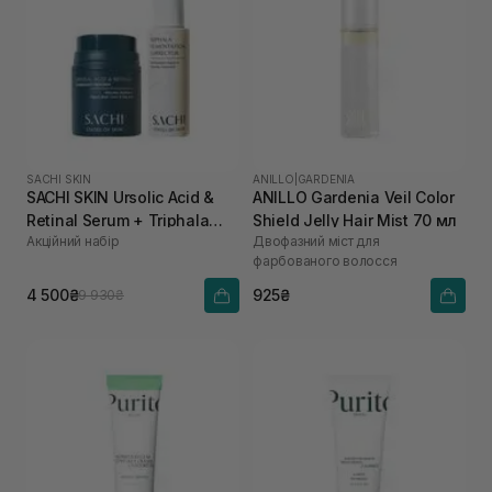
SACHI SKIN
ANILLO
|
GARDENIA
SACHI SKIN Ursolic Acid &
ANILLO Gardenia Veil Color
Retinal Serum + Triphala
Shield Jelly Hair Mist 70 мл
Акційний набір
Двофазний міст для
Pigmentation Corrector
фарбованого волосся
4 500₴
925₴
9 930₴