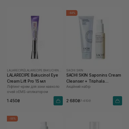
-64%
LALARECIPE
|
LALARECIPE BAKUCHINOL
SACHI SKIN
LALARECIPE Bakucinol Eye
SACHI SKIN Saponins Cream
Cream Lift Pro 15 мл
Cleanser + Triphala
Ліфтинг-крем для зони навколо
Акційний набір
Pigmentation Corrector
очей з EMS-аплікатором
1 450₴
2 680₴
7 410₴
-55%