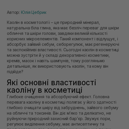
Автор:
Юлія Цебрик
Каолін в косметології – це природний мінерал,
натуральна біла глина, яка має безліч переваг для шкіри
обличчя та шкіри голови, завдяки великій кількості
корисних мікроелементів. Такий компонент і відлущує, і
абсорбує зайвий себум, себорегулює, має регенеруючі
та заспокійливі властивості. Сьогодні каолін в косметиці
можна зустріти й у складі декоративної косметики,
кремів, масок і навіть шампунів, тому розгляньмо
детальніше, як використовують каолін, та кому він
підійде?
Які основні властивості
каоліну в косметиці
Глибоке очищення та абсорбуючий ефект. Головна
перевага каоліну в косметиці полягає у його здатності
глибоко очищати шкіру від забруднень, зайвого себуму
на обличчі та токсинів. Він діє м’яко та делікатно, не
руйнуючи природний захисний бар’єр. Звужує пори,
регулює виділення себуму, має антисептичну та