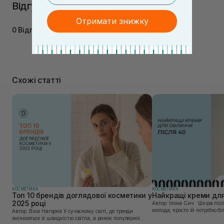
Відгуки
Отримати знижку
0 Відгуків
Схожі статті
КОСМЕТИКА
КОСМЕТИКА
Топ 10 брендів доглядової косметики у
Найкращі креми для
2025 році
Автор: Ілона Сич Шкіра після 40 досі красива та
молода, просто їй потрібно б
Автор: Віка Нагорна У сучасному світі, де тренди
підходу. Ваш крем більше не
змінюються зі швидкістю світла, а ринок популярної