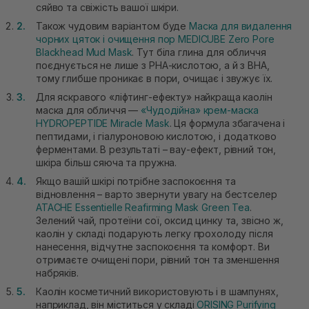
сяйво та свіжість вашої шкіри.
Також чудовим варіантом буде
Маска для видалення
чорних цяток і очищення пор MEDICUBE Zero Pore
Blackhead Mud Mask
. Тут біла глина для обличчя
поєднується не лише з PHA-кислотою, а й з BHA,
тому глибше проникає в пори, очищає і звужує їх.
Для яскравого «ліфтинг-ефекту» найкраща каолін
маска для обличчя —
«Чудодійна» крем-маска
HYDROPEPTIDE Miracle Mask
. Ця формула збагачена і
пептидами, і гіалуроновою кислотою, і додатково
ферментами. В результаті – вау-ефект, рівний тон,
шкіра більш сяюча та пружна.
Якщо вашій шкірі потрібне заспокоєння та
відновлення – варто звернути увагу на бестселер
ATACHE Essentielle Reafirming Mask Green Tea
.
Зелений чай, протеїни сої, оксид цинку та, звісно ж,
каолін у складі подарують легку прохолоду після
нанесення, відчутне заспокоєння та комфорт. Ви
отримаєте очищені пори, рівний тон та зменшення
набряків.
Каолін косметичний використовують і в шампунях,
наприклад, він міститься у складі
ORISING Purifying