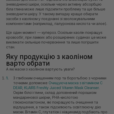
зневодненої шкіри, оскільки через активну абсорбцію
біла глина може лише підсилити проблему та ще більше
зневоднити шкіру. У такому випадку краще обирати
засоби з каоліном у поєднанні зі зволожувальними
компонентами (наприклад, гіалуронова кислота чи алое).
Ще один момент — купероз. Оскільки каолін покращує
кровообіг, при ламких або розширених судинах це може
викликати сильніше почервоніння та лише погіршити
стан.
Яку продукцію з каоліном
варто обрати
А які маски з каоліном вартують уваги?
З глибоким очищенням пор та боротьбою з чорними
точками допоможе
Очищуюча маска з вітаміном С
DEAR, KLAIRS Freshly Juiced Vitamin Mask Cleanser
.
Окрім білої глини, склад доповнений порошком
мандаринової шкірки, PHA-кислотою
глюконолактоном, які покращують очищення та
відлущення, а також підсилюють освітлюючу дію
маски. Вітамін С, глутатіон і ніацинамід подбають про