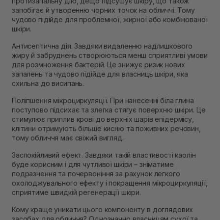
протизапальну дію, дещо підсушує шкіру, що також
запобігає й утворенню чорних точок на обличчі. Тому
чудово підійде для проблемної, жирної або комбінованої
шкіри.
Антисептична дія. Завдяки видаленню надлишкового
жиру й забруднень створюються менш сприятливі умови
для розмноження бактерій. Це знижує ризик нових
запалень та чудово підійде для власниць шкіри, яка
схильна до висипань.
Поліпшення мікроциркуляції. При нанесенні біла глина
поступово підсихає та злегка стягує поверхню шкіри. Це
стимулює приплив крові до верхніх шарів епідермісу,
клітини отримують більше кисню та поживних речовин,
тому обличчя має свіжий вигляд.
Заспокійливий ефект. Завдяки такій властивості каолін
буде корисним і для чутливої шкіри – зніматиме
подразнення та почервоніння за рахунок легкого
охолоджувального ефекту і покращення мікроциркуляції,
сприятиме швидкій регенерації шкіри.
Кому краще уникати цього компоненту в доглядових
засобах для обличчя? Однозначно власницям сухої та