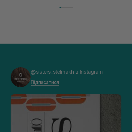
що», він повинен зволожуват
косметики переповнений новими пропозиціями, вибір
засобу для себе стає справжнім викликом. 2025 р...
@sisters_stelmakh в Instagram
Підписатися