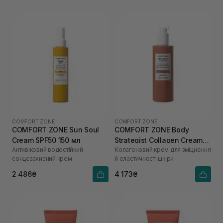
COMFORT ZONE
COMFORT ZONE
COMFORT ZONE Sun Soul
COMFORT ZONE Body
Cream SPF50 150 мл
Strategist Collagen Cream
Антивіковий водостійкий
Колагеновий крем для зміцнення
250 мл
сонцезахисний крем
й еластичності шкіри
2 486₴
4 173₴