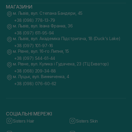
підтримувати баланс.
МАГАЗИНИ
Якщо чутлива — вибирайте гіпоалергенну формулу без
ароматизаторів. Вони не порушують pH-баланс
м. Львів, вул. Степана Бандери, 45
епідермісу та знижують ризик подразнень.
+38 (098) 778-13-79
Якщо шкіра потребує відновлення, додайте у щоденний
м. Львів, вул. Івана Франка, 36
бʼюті-ритуал засоби з активними компонентами, які
+38 (097) 611-95-94
покращують еластичність і пружність та допомагають
м. Львів, вул. Академіка Підстригача, 1В (Duck's Lake)
боротися з віковими змінами. Зазвичай до них належать
ретиноїди, пептиди, антиоксиданти тощо.
+38 (097) 101-97-16
м. Рівне, вул. 16-го Липня, 15
+38 (097) 544-61-44
«Доглядова косметика для тіла — це не
м. Рівне, вул. Кулика і Гудачека, 23 (ТЦ Екватор)
лише про зволоження, а й про
+38 (068) 209-34-88
комплексний підхід до здоров’я шкіри.
м. Луцьк, вул. Винниченка, 4
Регулярне використання якісних засобів
+38 (098) 076-60-62
допомагає підтримувати баланс,
покращує текстуру та захищає шкіру
від передчасного старіння.»
СОЦІАЛЬНІ МЕРЕЖІ
Sisters Hair
Sisters Skin
Як правильно використовувати косметику
для тіла?