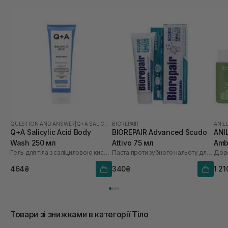
QUESTION AND ANSWER
|
Q+A SALICYLIC ACID
BIOREPAIR
ANIL
Q+A Salicylic Acid Body
BIOREPAIR Advanced Scudo
ANI
Wash 250 мл
Attivo 75 мл
Amb
Гель для тіла з саліциловою кислотою
Паста проти зубного нальоту для здорових ясен
Доро
464₴
340₴
1 21
Товари зі знижками в категорії Тіло