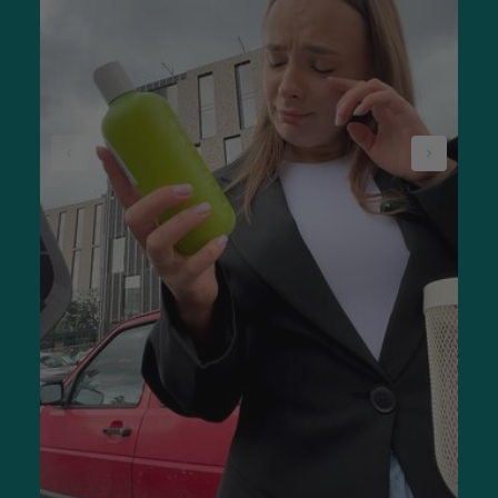
епідермісу на клітинному рівні, омолодження, регенерації
та оздоровлення.
Професійна косметика для тіла
Професійні косметичні засоби застосовуються для
лікування та догляду за шкірою в умовах салонів та
медичних клінік. Вони містять у своєму складі біологічно
активні компоненти, які сприяють відновленню епідермісу,
відновленню механізмів утримання вологи та зміцненню
захисного шару шкіри.
Чоловіча косметика для тіла
Чоловічі косметичні засоби для тіла використовуються для
розв'язання таких проблем:
втома після підвищеної активності (заняття спортом);
сухість шкіри;
порушення живлення шкірного покриву;
різні запальні процеси (після/під час гоління).
До найбільш популярних препаратів чоловічої косметики
відносяться пінки для душу, дезодоранти та засоби
для гоління.