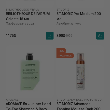
BIBLIOTHEQUE DE PARFUM
ST.MORIZ
BIBLIOTHEQUE DE PARFUM
ST.MORIZ Pro Medium 200
Celeste 16 мл
мл
Парфумована вода
Автобронзат-мус
1 175₴
396₴
495₴
-20%
ПОДАРУНОК
AROMASE
ST.MORIZ
|
ADVANCED PRO FORMULA
AROMASE 5α Juniper Head-
ST.MORIZ Advanced
To-Toe Shampoo & Body
Tanning Mousse Dark 200