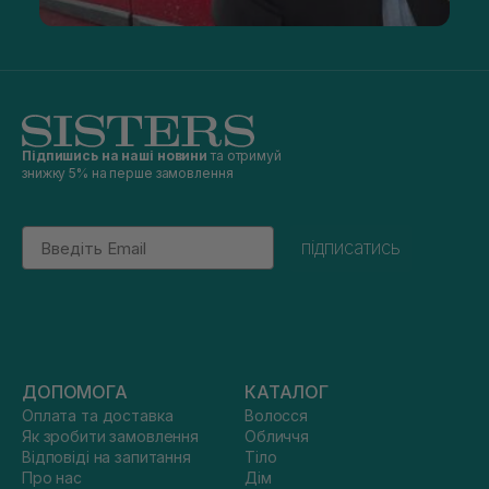
Який ефект доглядова косметика для тіла має
на шкіру?
Косметика працює комплексно, впливаючи на різні шари
шкіри та допомагаючи підтримувати її здоровий вигляд
щодня. Регулярне використання правильно підібраних
засобів дає змогу не лише покращити зовнішній стан, а й
зміцнити природні захисні функції шкіри. Основні ефекти:
Підпишись на наші новини
та отримуй
глибоке зволоження та живлення — підтримує комфорт
знижку 5% на перше замовлення
і м’якість шкіри;
відновлення гідроліпідного бар’єра — захищає від
сухості та подразнень;
Email
підписатись
підвищення еластичності та пружності — робить
шкіру підтягнутішою;
антиоксидантний захист — уповільнює
процеси старіння.
Завдяки такому комплексному впливу шкіра стає більш
доглянутою, гладкою й еластичною. Також вона починає
менше реагувати на зовнішні чинники, як-от сухе повітря,
перепади температури чи жорстка вода.
ДОПОМОГА
КАТАЛОГ
Оплата та доставка
Волосся
На що звертати увагу в складі косметики
Як зробити замовлення
Обличчя
для тіла?
Відповіді на запитання
Тіло
Про нас
Дім
Косметика для тіла відрізняється активними й допоміжними