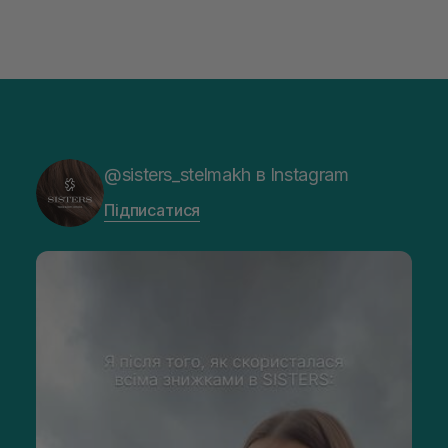
шкіру тіла.
Лікувальна косметика для тіла
Лікувальна (космецевтична) косметика має оздоровлюючу
дію на шкіру. Такі засоби містять різноманітні препарати, що
впливають на усунення всіх причин виникнення
дерматологічних проблем. Вони забезпечують якісне
живлення та омолодження епідермісу.
@sisters_stelmakh в Instagram
Натуральна косметика для тіла
Підписатися
Натуральна косметика — це препарати, у складі яких є
природні екологічно чисті компоненти. Ці продукти
відрізняються біологічною результативністю та ідеально
підходять для зволоження, тонізування, омолодження та
живлення шкіри. Натуральні засоби для тіла можна
використовувати для якісного очищення та догляду за
проблемними ділянками.
Органічна косметика для тіла
Органічні косметичні препарати більш ніж на 95%
складаються з екологічно чистих і натуральних компонентів.
У них немає барвників, консервантів та штучних
ароматизаторів. Органічні засоби виробляються з
урахуванням всіх фізіологічних потреб для відновлення