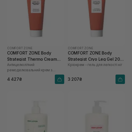
COMFORT ZONE
COMFORT ZONE
COMFORT ZONE Body
COMFORT ZONE Body
Strategist Thermo Cream
Strategist Cryo Leg Gel 200
Антицелюлітний
Кріокрем - гель для легкості ніг
200 мл
мл
ремоделювальний крем з
термогенним ефектом
4 427₴
3 207₴