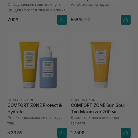
Очищувальний гель-шампунь
Автобронзатор-мусс
Wash 260 мл
мл
3в1 для волосся, тіла та обличчя
790₴
556₴
695₴
COMFORT ZONE
COMFORT ZONE
COMFORT ZONE Protect &
COMFORT ZONE Sun Soul
Hydrate
Tan Maximizer 200 мл
Літній сонцезахисний набір для
Крем-гель для підсилення
тіла
засмаги
5 232₴
1 759₴