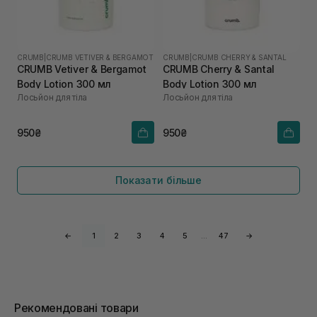
CRUMB
|
CRUMB VETIVER & BERGAMOT
CRUMB
|
CRUMB CHERRY & SANTAL
CRUMB Vetiver & Bergamot
CRUMB Cherry & Santal
Body Lotion 300 мл
Body Lotion 300 мл
Лосьйон для тіла
Лосьйон для тіла
950₴
950₴
Показати більше
←
1
2
3
4
5
…
47
→
Рекомендовані товари