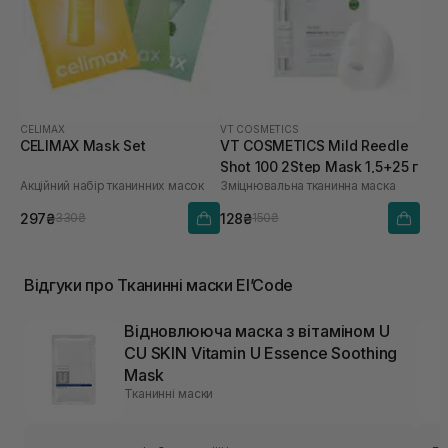
CELIMAX
VT COSMETICS
CELIMAX Mask Set
VT COSMETICS Mild Reedle
Shot 100 2Step Mask 1,5+25 г
Акційний набір тканинних масок
Зміцнювальна тканинна маска
297₴
128₴
330₴
150₴
Відгуки про Тканинні маски El’Code
Відновлююча маска з вітаміном U
CU SKIN Vitamin U Essence Soothing
Mask
Тканинні маски