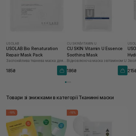
USOLAB
CU SKIN
|
VITAMIN U
USO
USOLAB Bio Renaturation
CU SKIN Vitamin U Essence
USO
Repair Mask Pack
Soothing Mask
Hyd
Заспокійлива тканева маска для обличчя
Відновлююча маска з вітаміном U
шт
185₴
186₴
215
Товари зі знижками в категорії Тканинні маски
-10%
-15%