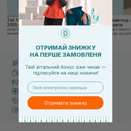
КОСМЕТИКА
КОСМЕТИКА
Топ 10 брендів доглядової косметики у
Каолін в косметиці: 
2025 році
використовують
Автор: Віка Нагорна У сучасному світі, де тренди
Автор: Юлія Цебрик Каолін в косметології – це
змінюються зі швидкістю світла, а ринок популярної
природний мінерал, натураль
косметики переповнений новими пропозиціями, вибір
безліч переваг для шкіри обл
засобу для себе стає справжнім викликом. 2025 р...
завдяки великій кількості ко
ОТРИМАЙ ЗНИЖКУ
НА ПЕРШЕ ЗАМОВЛЕНЯ
Безкоштовна доставка від 3000 UAH
Твій вітальний бонус вже чекає —
Безпечні способи оплати
підписуйся
на
наші новини!
Тільки оригінальна косметика
email
Система бонусів та лояльності
Кращі ціни та топ товари
Отримати знижку
Рекомендації від косметологів