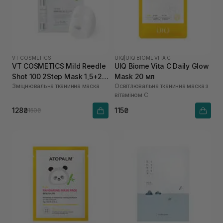
VT COSMETICS
UIQ
|
UIQ BIOME VITA C
VT COSMETICS Mild Reedle
UIQ Biome Vita C Daily Glow
Shot 100 2Step Mask 1,5+25
Mask 20 мл
Зміцнювальна тканинна маска
Освітлювальна тканинна маска з
г
вітаміном C
128₴
115₴
150₴