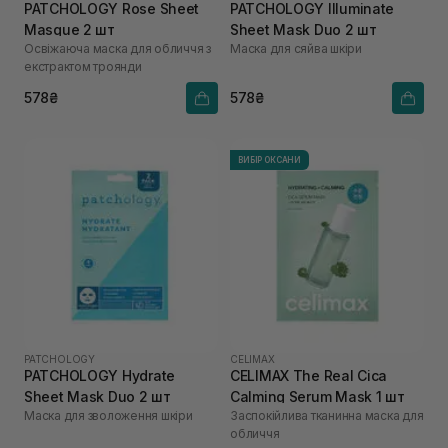
PATCHOLOGY Rosе Sheet
PATCHOLOGY Illuminate
Masque 2 шт
Sheet Mask Duo 2 шт
Освіжаюча маска для обличчя з
Маска для сяйва шкіри
екстрактом троянди
578₴
578₴
ВИБІР ОКСАНИ
PATCHOLOGY
CELIMAX
PATCHOLOGY Hydrate
CELIMAX The Real Cica
Sheet Mask Duo 2 шт
Calming Serum Mask 1 шт
Маска для зволоження шкіри
Заспокійлива тканинна маска для
обличчя