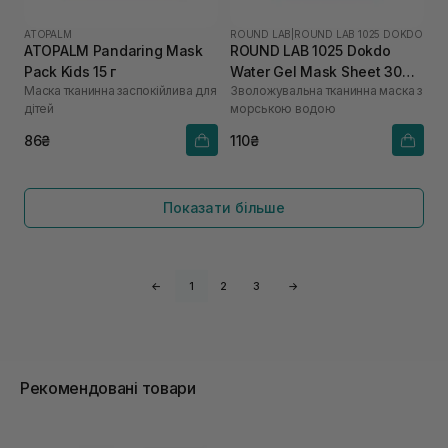
ATOPALM
ROUND LAB
|
ROUND LAB 1025 DOKDO
ATOPALM Pandaring Mask
ROUND LAB 1025 Dokdo
Pack Kids 15 г
Water Gel Mask Sheet 30
Маска тканинна заспокійлива для
Зволожувальна тканинна маска з
мл
дітей
морською водою
86₴
110₴
Показати більше
←
1
2
3
→
Рекомендовані товари