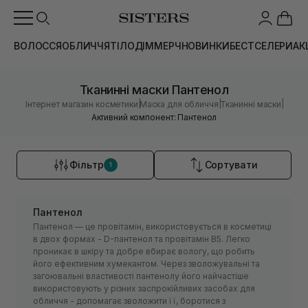
ВОЛОССЯ
ОБЛИЧЧЯ
ТІЛО
ДІМ
МЕРЧ
НОВИНКИ
БЕСТСЕЛЕРИ
АК
Тканинні маски Пантенол
|
|
|
Інтернет магазин косметики
Маска для обличчя
Тканинні маски
Активний компонент: Пантенол
Фільтр
Сортувати
1
Пантенол
Пантенол — це провітамін, використовується в косметиці
в двох формах - D-пантенол та провітамін В5. Легко
проникає в шкіру та добре вбирає вологу, що робить
його ефективним хумекантом. Через зволожувальні та
загоювальні властивості пантенолу його найчастіше
використовують у різних заспрокійливих засобах для
обличчя - допомагає зволожити її, боротися з