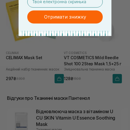
Отримати знижку
CELIMAX
VT COSMETICS
CELIMAX Mask Set
VT COSMETICS Mild Reedle
Shot 100 2Step Mask 1,5+25 г
Акційний набір тканинних масок
Зміцнювальна тканинна маска
297₴
128₴
330₴
150₴
Відгуки про Тканинні маски Пантенол
Відновлююча маска з вітаміном U
CU SKIN Vitamin U Essence Soothing
Mask
Тканинні маски