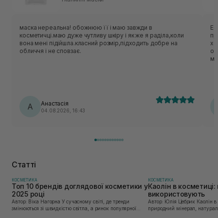
маска нереальна! обожнюю її і маю завжди в
Ес
косметичці.маю дуже чутливу шкіру і як же я раділа,коли
приємн
вона мені підійшла.класний розмір,підходить добре на
хо
обличчя і не сповзає.
об
ме
нор
ць
лека
по
Анастасія
А
04.08.2026, 16:43
Статті
КОСМЕТИКА
КОСМЕТИКА
Топ 10 брендів доглядової косметики у
Каолін в косметиці: 
2025 році
використовують
Автор: Віка Нагорна У сучасному світі, де тренди
Автор: Юлія Цебрик Каолін в косметології – це
змінюються зі швидкістю світла, а ринок популярної
природний мінерал, натураль
косметики переповнений новими пропозиціями, вибір
безліч переваг для шкіри обл