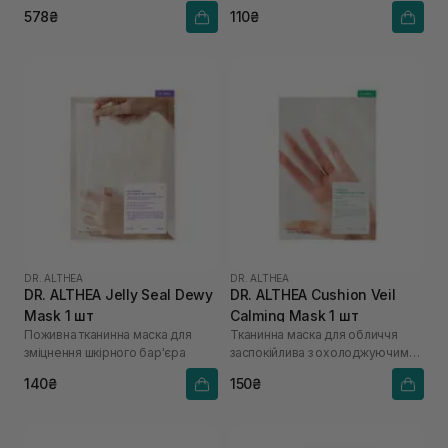
578₴
110₴
DR. ALTHEA
DR. ALTHEA
DR. ALTHEA Jelly Seal Dewy
DR. ALTHEA Cushion Veil
Mask 1 шт
Calming Mask 1 шт
Поживна тканинна маска для
Тканинна маска для обличчя
зміцнення шкірного бар'єра
заспокійлива з охолоджуючим
ефектом
140₴
150₴