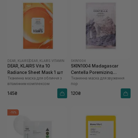
DEAR, KLAIRS
|
DEAR, KLAIRS VITAMIN
SKIN1004
DEAR, KLAIRS Vita 10
SKIN1004 Madagascar
Radiance Sheet Mask 1 шт
Centella Poremizing
Тканинна маска для обличчя з
Тканинна маска для звуження
Clarifying Mask 1 шт
вітамінним комплексом
пор
145₴
120₴
-15%