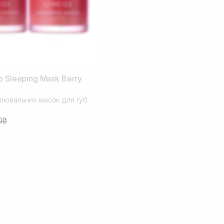
p Sleeping Mask Berry
влювальних масок для губ
0₴