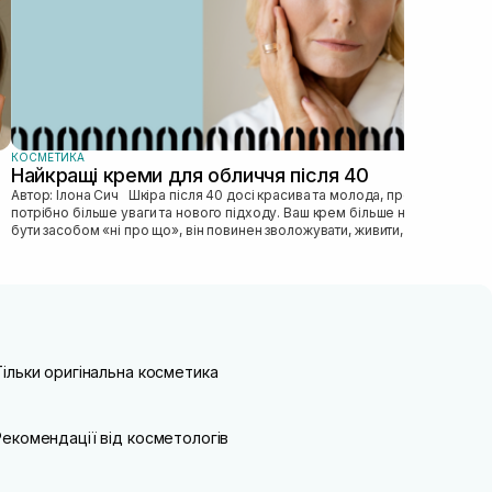
КОСМЕТИКА
Найкращі креми для обличчя після 40
Автор: Ілона Сич Шкіра після 40 досі красива та молода, просто їй
потрібно більше уваги та нового підходу. Ваш крем більше не може
бути засобом «ні про що», він повинен зволожувати, живити, покр...
Тільки оригінальна косметика
Рекомендації від косметологів