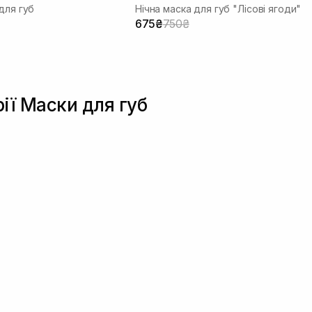
для губ
Нічна маска для губ "Лісові ягоди"
675₴
750₴
рії Маски для губ