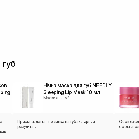
 губ
сові
Нічна маска для губ NEEDLY
eping
Sleeping Lip Mask 10 мл
Маски для губ
це
Приємна, легка і не липка на губах, гарний
Обов’язков
результат.
ефект зво
ував