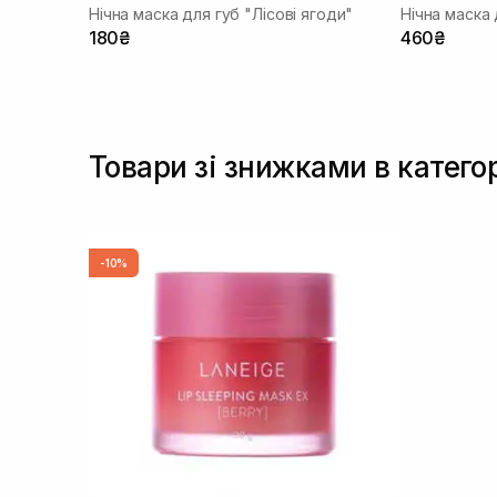
Нічна маска для губ "Лісові ягоди"
Нічна маска 
180₴
460₴
Товари зі знижками в катего
-10%