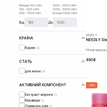
Менше 100 UAH
1000 – 2000 UAH
100 – 500 UAH
2000 – 5000 UAH
500 – 1000 UAH
Більше 5000 UAH
Від
До
NEEDLY
КРАЇНА
NEEDLY Sle
Корея
(4)
Нічна маска 
460₴
СТАТЬ
для жінок
(4)
АКТИВНИЙ КОМПОНЕНТ
-33%
Екстракт морінги
(1)
Кераміди
(1)
Оливкова олія
(1)