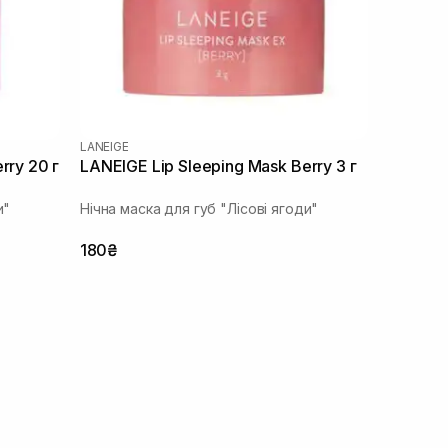
LANEIGE
rry 20 г
LANEIGE Lip Sleeping Mask Berry 3 г
и"
Нічна маска для губ "Лісові ягоди"
180₴