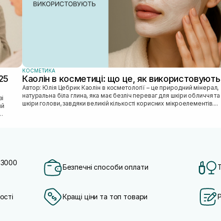
КОСМЕТИКА
25
Каолін в косметиці: що це, як використовують
Автор: Юлія Цебрик Каолін в косметології – це природний мінерал,
натуральна біла глина, яка має безліч переваг для шкіри обличчя та
шкіри голови, завдяки великій кількості корисних мікроелементів....
ий
 3000
Безпечні способи оплати
ості
Кращі ціни та топ товари