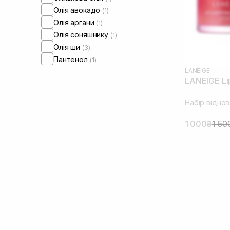
Олія авокадо
(1)
Олія аргани
(1)
Олія соняшнику
(1)
Олія ши
(3)
Пантенол
(1)
LANEIGE
LANEIGE Li
Набір відно
1 000₴
1 50