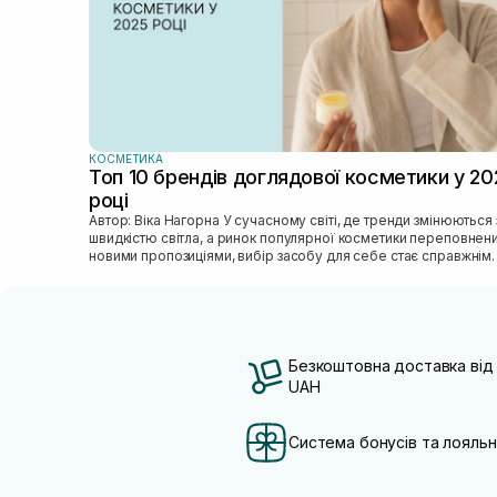
КОСМЕТИКА
Топ 10 брендів доглядової косметики у 20
році
Автор: Віка Нагорна У сучасному світі, де тренди змінюються зі
швидкістю світла, а ринок популярної косметики переповнен
новими пропозиціями, вибір засобу для себе стає справжнім
викликом. 2025 р...
Безкоштовна доставка від
UAH
Система бонусів та лояльн