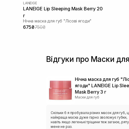
LANEIGE
LANEIGE Lip Sleeping Mask Berry 20
г
Нічна маска для губ "Лісові ягоди"
675₴
750₴
Відгуки про Маски для
Нічна маска для губ "Лі
ягоди" LANEIGE Lip Sle
Mask Berry 3 г
Маски для губ
Скільки б я пробувала різних масок для губ, 
найкраща маска дуже гарно зволожує губки,
навіть якщо легенькі тріщини теж загаює, рят
мене не раз.