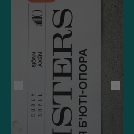
«Б’юті-гаджети розслаблюють м’язи,
покращують мікроциркуляцію крові —
усе заради здоров’я шкіри.»
Як правильно користуватися аксесуарами
для обличчя?
Щоб отримати максимальний ефект від догляду, потрібно
правильно використовувати аксесуари. Усі процедури
треба проводити вже після очищення шкіри, щоб не
закорковувати пори та покращити вбирання косметичних
засобів. Це особливо корисно для сироватки й
живильних кремів.
Проводьте інструментами за масажними лініями — від
центру обличчя до країв. Так рухається лімфа. Навіть
найпростіший лімфодренажний масаж зменшує набряки,
прибирає відчуття важкості й трохи підтягує шкіру.
Після кожного використання очищайте та дезінфікуйте
аксесуари. Навіть якщо матеріал не вбирає бактерії та
бруд, на поверхні все одно лишаються частинки шкірного
себуму, косметики й пилу. Для засобів у баночках можна
використовувати шпатель для кремів, щоб уникнути
контакту з руками. До речі, ще один цікавий виріб —