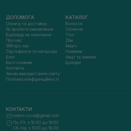
зручність — усі вироби комфортні в застосуванні та
легко відмиваються.
Придбання аксесуарів для догляду за обличчям у магазині
ДОПОМОГА
КАТАЛОГ
Sisters — важливий крок на шляху до здорової доглянутої
шкіри. Замовляючи в нас будь-який косметичний виріб або
Оплата та доставка
Волосся
засіб, ви можете бути впевненими в оптимальному
Як зробити замовлення
Обличчя
співвідношенні ціни та якості, довговічності та
Відповіді на запитання
Тіло
безпеки продукту.​
Про нас
Дім
ЗМІ про нас
Мерч
Сертифікати та нагороди
Новинки
Блог
Акції та знижки
Бюті словник
Бренди
Контакти
Умови використання сайту
Політика конфіденційності
КОНТАКТИ
sisters.co.ua@gmail.com
Пн.-Пт. з 10:00 до 19:00
Сб.-Нд. з 11:00 до 18:00