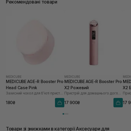
Рекомендовані товари
MEDICUBE
MEDICUBE
MEDI
MEDICUBE AGE-R Booster Pro
MEDICUBE AGE-R Booster Pro
MED
Head Case Pink
X2 Рожевий
X2 
Захисний чохол для бʼюті пристрою
Пристрій для домашнього догляду за шкірою 6 в 1
180₴
17 900₴
17 
Товари зі знижками в категорії Аксесуари для