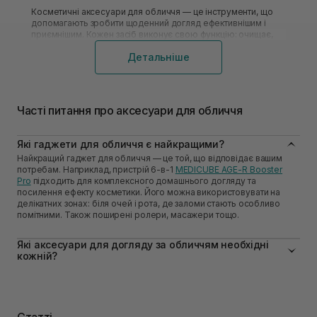
вже
Косметичні аксесуари для обличчя — це інструменти, що
Bo
допомагають зробити щоденний догляд ефективнішим і
на
приємнішим. Кожен засіб виконує свою функцію: очищає,
ви
масажує або допомагає правильно наносити косметику. До
Детальніше
поширених інструментів належать масажер гуаша, ролер із
рожевого кварцу, силіконова щітка для вмивання та
спонж конняку.
Вони сприяють покращенню текстури шкіри та
Часті питання про аксесуари для обличчя
забезпечують глибоке очищення пор. Завдяки таким б’юті-
гаджетам для обличчя домашній догляд стає професійним і
дає помітний ліфтинг-ефект вже після кількох процедур.
Які гаджети для обличчя є найкращими?
Найкращий гаджет для обличчя — це той, що відповідає вашим
Різновиди аксесуарів для обличчя та
потребам. Наприклад, пристрій 6-в-1
MEDICUBE AGE-R Booster
їхнє призначення
Pro
підходить для комплексного домашнього догляду та
посилення ефекту косметики. Його можна використовувати на
Якісні та правильно підібрані аксесуари потрібні не лише в
делікатних зонах: біля очей і рота, де заломи стають особливо
роботі з декоративною косметикою, а й для повсякденного
помітними. Також поширені ролери, масажери тощо.
догляду за шкірою. Різне приладдя значно спрощує процес
макіяжу, демакіяжу, очищення, нанесення маски та інших
засобів. Часто такі предмети допомагають зробити домашні
Які аксесуари для догляду за обличчям необхідні
процедури не менш ефективними, ніж похід
кожній?
до косметолога.
Базовий набір містить силіконову щітку, спонж конняку, ролер з
рожевого кварцу або масажер гуаша, а також пов’язку для
В асортименті Sisters є аксесуари для догляду за обличчям,
волосся. Ці аксесуари спрощують домашній догляд, покращують
волоссям і тілом. За призначенням такі товари можна
очищення пор і підтримують здоровий вигляд шкіри.
поділити на декілька видів:
Статті