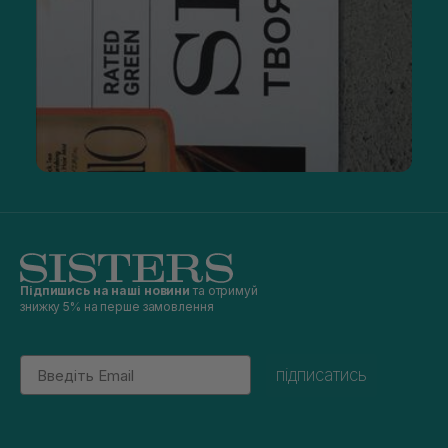
фланелева серветка
BRAVURA London Dermaflannel
Exfoliator for Face & Body
, що м’яко відлущує і покращує
текстуру шкіри.
Де купити аксесуари для обличчя?
Асортимент косметичного приладдя настільки великий, що
іноді буває складно підібрати оптимальний варіант. У
каталозі магазину Sisters представлені найрізноманітніші
аксесуари для обличчя — від інструменту для нанесення
масок до пов'язок на голову. Усі вироби виконані з
натуральних і безпечних матеріалів, не завдадуть шкоди
шкірі та волоссю.
У нас можна придбати товари відомих брендів, зокрема
найпопулярніших корейських. Купуючи якісні аксесуари, ви
отримуєте такі переваги:
Підпишись на наші новини
та отримуй
комфорт — щоденний догляд за обличчям, волоссям і
знижку 5% на перше замовлення
тілом стає простішим і приємнішим;
ефективність — догляд або макіяж буде нанесений
більш професійно;
Email
підписатись
економія косметики — аксесуари виконані з якісних і
натуральних матеріалів, завдяки чому збільшуються
термін та ефективність використання
доглядових засобів;