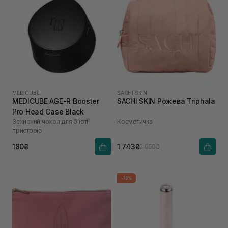
MEDICUBE
SACHI SKIN
MEDICUBE AGE-R Booster
SACHI SKIN Рожева Triphala
Pro Head Case Black
Захисний чохол для бʼюті
Косметичка
пристрою
180₴
1 743₴
2 050₴
-18%