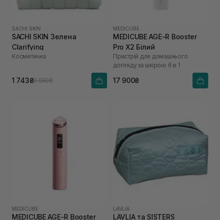
SACHI SKIN
MEDICUBE
SACHI SKIN Зелена
MEDICUBE AGE-R Booster
Clarifying
Pro X2 Білий
Косметичка
Пристрій для домашнього
догляду за шкірою 6 в 1
1 743₴
17 900₴
2 050₴
MEDICUBE
LAVLIA
MEDICUBE AGE-R Booster
LAVLIA та SISTERS