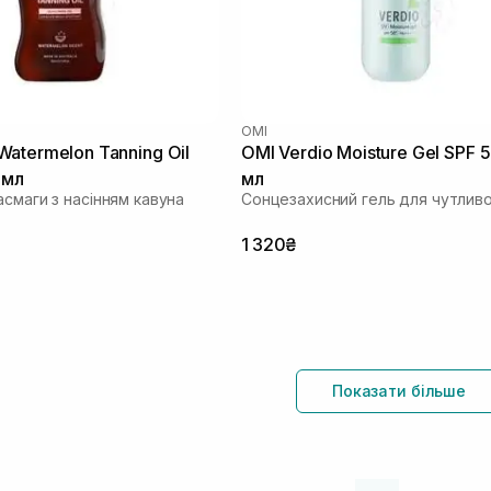
OMI
atermelon Tanning Oil
OMI Verdio Moisture Gel SPF 
 мл
мл
смаги з насінням кавуна
Сонцезахисний гель для чутливо
1 320₴
Показати більше