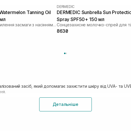
DERMEDIC
atermelon Tanning Oil
DERMEDIC Sunbrella Sun Protecti
 мл
Spray SPF50+ 150 мл
Олія для посилення засмаги з насінням кавуна
Сонцезахисне молочко-спрей для ті
863₴
лізований засіб, який допомагає захистити шкіру від UVA- та U
ня.
На відміну від звичайного крему для тіла,
Детальніше
доглядовими компонентами. Тому вони м
пом’якшувати та підтримувати комфорт шкі
SISTERS можна знайти SPF-креми в різних
засоби для тіла
для щоденного догляду в 