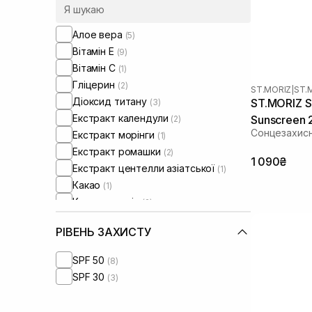
Алое вера
(5)
Вітамін Е
(9)
Вітамін C
(1)
Гліцерин
(2)
ST.MORIZ
|
ST.
Діоксид титану
ST.MORIZ S
(3)
Екстракт календули
Sunscreen 
(2)
Сонцезахисн
Екстракт морінги
(1)
Екстракт ромашки
(2)
1 090₴
Екстракт центелли азіатської
(1)
Какао
(1)
Кокосова олія
(2)
Мадекасосид
(1)
РІВЕНЬ ЗАХИСТУ
Оливкова олія
(1)
Олія виноградних кісточок
(3)
SPF 50
(8)
Олія мигдалю
(1)
SPF 30
(3)
Олія сої
(1)
Пантенол
(3)