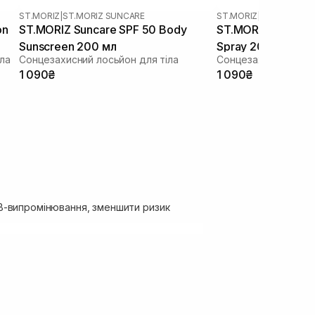
ST.MORIZ
|
ST.MORIZ SUNCARE
ST.MORIZ
|
ST.MORIZ S
on
ST.MORIZ Suncare SPF 50 Body
ST.MORIZ Suncare
Sunscreen 200 мл
Spray 200 мл
ла
Сонцезахисний лосьйон для тіла
Сонцезахисний спре
1 090₴
1 090₴
VB-випромінювання, зменшити ризик
 SPF-засоби поєднують захисні фільтри з
ожуть додатково зволожувати,
ри під час перебування на сонці. У
 форматах, а також
жіночі сонцезахисні
теплий сезон.