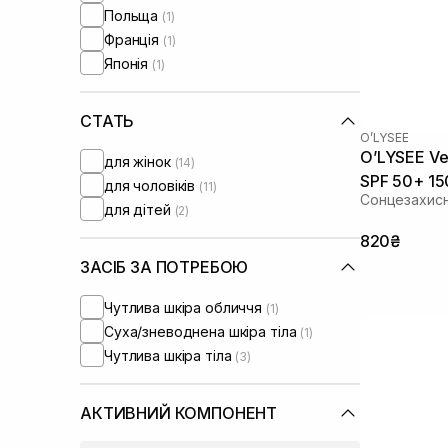
Польща
(1)
Франція
(1)
Японія
(1)
СТАТЬ
O’LYSEE
O’LYSEE Ver
для жінок
(14)
SPF 50+ 15
для чоловіків
(11)
Cонцезахисн
для дітей
(2)
820₴
ЗАСІБ ЗА ПОТРЕБОЮ
Чутлива шкіра обличчя
(1)
Суха/зневоднена шкіра тіла
(1)
Чутлива шкіра тіла
(3)
АКТИВНИЙ КОМПОНЕНТ