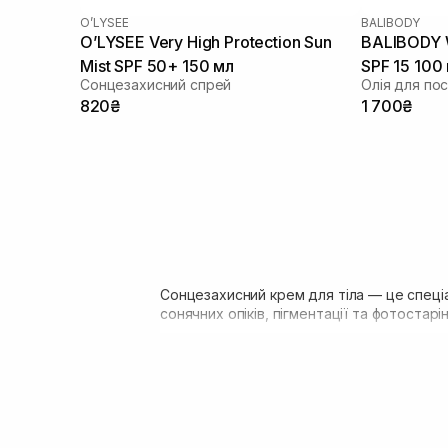
O’LYSEE
BALIBODY
O’LYSEE Very High Protection Sun
BALIBODY W
Mist SPF 50+ 150 мл
SPF 15 100
Cонцезахисний спрей
820₴
1 700₴
Сонцезахисний крем для тіла — це спеціа
сонячних опіків, пігментації та фотостарін