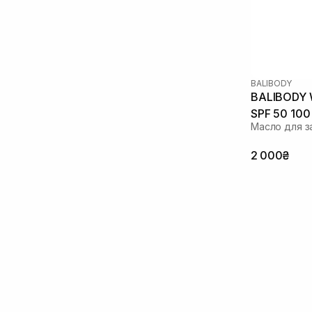
Токоферол
(2)
MLE
(1)
BALIBODY
BALIBODY W
SPF 50 100
Масло для за
2 000₴