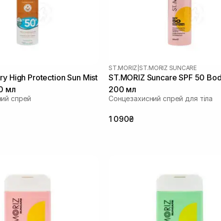
ST.MORIZ
|
ST.MORIZ SUNCARE
y High Protection Sun Mist
ST.MORIZ Suncare SPF 50 Bod
0 мл
200 мл
ий спрей
Сонцезахисний спрей для тіла
1 090₴