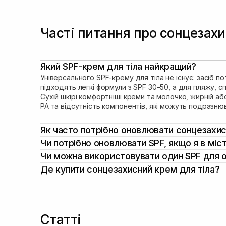
Часті питання про сонцезахи
Який SPF-крем для тіла найкращий?
Універсального SPF-крему для тіла не існує: засіб 
підходять легкі формули з SPF 30–50, а для пляжу, 
Сухій шкірі комфортніші креми та молочко, жирній аб
PA та відсутність компонентів, які можуть подразню
SPF діє завдяки сонцезахисним фільтрам,
Як часто потрібно оновлювати сонцезахис
та діоксид титану, переважно залишаютьс
Сонцезахисний крем для тіла потрібно оновлювати ко
Чи потрібно оновлювати SPF, якщо я в міст
випромінювання та перетворюють його н
або витирання рушником, навіть якщо засіб має водо
Тут все залежить від графіка роботи. Якщо ви більш
Чи можна використовувати один SPF для об
процедури. Краще вибирати легкі текстури. Чимало с
Зазвичай вибирають крем спф для тіла з п
Сонцезахисні
засоби для догляду за тілом
мають гус
Де купити сонцезахисний крем для тіла?
Коли ж у планах прогулянки чи відпочинок на природ
косметологічних процедур доречний вищи
важкої маски.
Щоб не сумніватися в надійності свого захисту, варт
пом’якшують епідерміс.
використовувати SPF 50 або SPF 50+ і ре
Виняток — вироби з позначкою «Face & Body», які м
покупців.
обличчя й тіла окремо.
Тут зібрані кращі професійні лінійки відомих бренді
Які бувають сонцезахисні засоби
можуть також завітати до офлайн-магазинів, де ще й
Статті
В асортименті спеціалізованого магазину