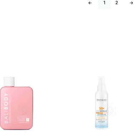
←
1
2
→