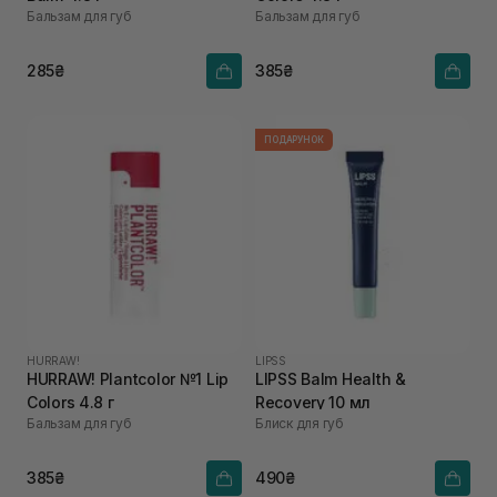
Бальзам для губ
Бальзам для губ
285₴
385₴
ПОДАРУНОК
HURRAW!
LIPSS
HURRAW! Plantcolor №1 Lip
LIPSS Balm Health &
Colors 4.8 г
Recovery 10 мл
Бальзам для губ
Блиск для губ
385₴
490₴