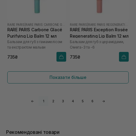
RARE PARIS
|
RARE PARIS CARBONE GLACE
RARE PARIS
|
RARE PARIS REGENERATING
RARE PARIS Carbone Glacé
RARE PARIS Exception Rosée
Purifying Lip Balm 12 мл
Regenerating Lip Balm 12 мл
Бальзам для губ з гамамелісом
Бальзам для губ з церамідами,
та екстрактом мальви
Омега-3 та -6
735₴
735₴
Показати більше
←
1
2
3
4
5
6
→
Рекомендовані товари