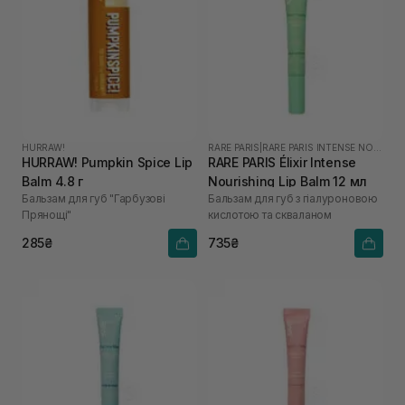
HURRAW!
RARE PARIS
|
RARE PARIS INTENSE NOURISHING
HURRAW! Pumpkin Spice Lip
RARE PARIS Élixir Intense
Balm 4.8 г
Nourishing Lip Balm 12 мл
Бальзам для губ "Гарбузові
Бальзам для губ з гіалуроновою
Прянощі"
кислотою та скваланом
285₴
735₴