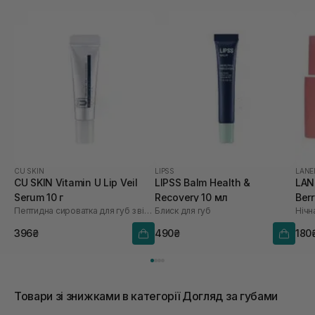
CU SKIN
LIPSS
LANE
CU SKIN Vitamin U Lip Veil
LIPSS Balm Health &
LAN
Serum 10 г
Recovery 10 мл
Berr
Пептидна сироватка для губ з вітаміном U та волюфіліном
Блиск для губ
Нічн
396₴
490₴
180
Товари зі знижками в категорії Догляд за губами