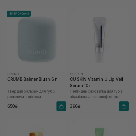
ВИБІР ОКСАНИ
CRUMB
CU SKIN
CRUMB Balmer Blush 6 г
CU SKIN Vitamin U Lip Veil
Serum 10 г
Твердий бальзам для губ з
Пептидна сироватка для губ з
рожевим відтінком
вітаміном U та волюфіліном
650₴
396₴