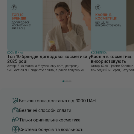
КОСМЕТИКА
КОСМЕТИКА
Топ 10 брендів доглядової косметики у
Каолін в косметиці: 
2025 році
використовують
Автор: Віка Нагорна У сучасному світі, де тренди
Автор: Юлія Цебрик Каолін в косметології – це
змінюються зі швидкістю світла, а ринок популярної
природний мінерал, натураль
косметики переповнений новими пропозиціями, вибір
безліч переваг для шкіри обл
засобу для себе стає справжнім викликом. 2025 р...
завдяки великій кількості ко
Безкоштовна доставка від 3000 UAH
Безпечні способи оплати
Тільки оригінальна косметика
Система бонусів та лояльності