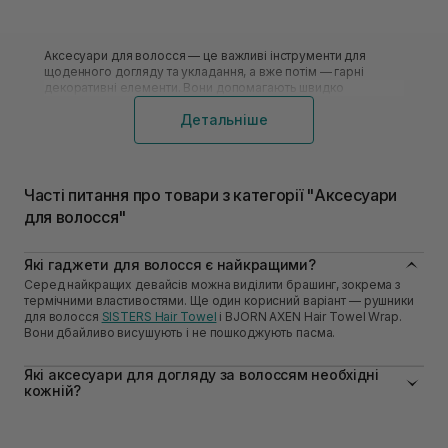
Аксесуари для волосся — це важливі інструменти для
щоденного догляду та укладання, а вже потім — гарні
декоративні елементи. Вони допомагають швидко
впорядкувати зачіску, зменшити ламкість пасом і створити
Детальніше
акуратний вигляд без зайвих зусиль. Такі засоби підходять
для всіх, незалежно від довжини чи обʼєму: вони делікатно
фіксують, масажують шкіру голови тощо. Під час вибору
треба орієнтуватися на матеріали, функціональність і
комфорт у використанні.
Часті питання про товари з категорії "Аксесуари
для волосся"
Які бувають аксесуари для волосся?
Немає значення, які у вас пасма: кучеряві, прямі, тонкі або
Які гаджети для волосся є найкращими?
густі. Є безліч атрибутів, які їм ідеально підійдуть. Існує
Серед найкращих девайсів можна виділити брашинг, зокрема з
багато типів аксесуарів для волосся, і вибір відповідного
термічними властивостями. Ще один корисний варіант — рушники
залежить від зачіски, яку планують створити:
для волосся
SISTERS Hair Towel
і BJORN AXEN Hair Towel Wrap.
заколки;
Вони дбайливо висушують і не пошкоджують пасма.
щітки для волосся;
Які аксесуари для догляду за волоссям необхідні
головні пов'язки;
кожній?
гумки;
Базовий набір містить щітку для розплутування, м’які гумки або
«крабики» та ін.
скранчі, гребінь із широкими зубцями та рушник зі спеціальних
матеріалів. Усе це легко знайти, якщо обрати надійний магазин
Деякі аксесуари для волосся просто практичні. Гумки або