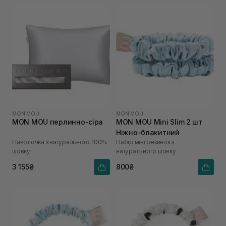
MON MOU
MON MOU
MON MOU перлинно-сіра
MON MOU Mini Slim 2 шт
Ніжно-блакитний
Наволочка з натурального 100%
Набір міні резинок з
шовку
натурального шовку
3 155₴
800₴