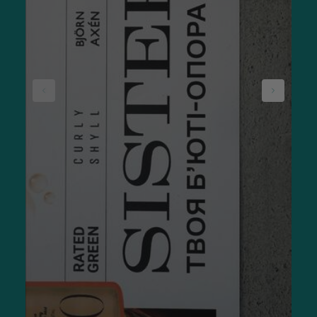
ламкість, покращити його структуру та
зробити укладання легким
і безпечним.»
Як підібрати ідеальний аксесуар для волосся?
Враховуйте тип пасом, щоб аксесуари для волосся купити
правильно. Для густого або кучерявого краще підходить
гребінь із широкими зубцями, який не травмує структуру та
полегшує розчісування.
Для тонкого варто вибирати щітки з м’якою або
натуральною щетиною. Вони не пошкоджують пасма й
лишаються доволі делікатними.
Якщо зачіска довга, вона потребує особливої уваги. Тут
ідеально підійдуть великі крабики та шовкові скранчі, які не
залишають заломів і не створюють зайвого натягу навіть за
тривалого використання.
Після фарбування або кератинового вирівнювання
потрібен інший підхід. У таких випадках краще купувати
аксесуари для стайлінгу з термостійких матеріалів, які не
пошкоджують структуру волосин.
Якщо ви шукаєте універсальні рішення, зверніть увагу на