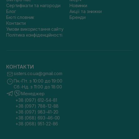
Сертифікати та нагороди
Новинки
Приділяйте увагу таким дрібницям. Тоді ви збережете
Блог
Акції та знижки
структуру та зменшите механічні пошкодження.
Бюті словник
Бренди
Контакти
Де купити аксесуари для волосся онлайн?
Умови використання сайту
Політика конфіденційності
Запрошуємо покупців ознайомитися з каталогом і цінами на
професійні аксесуари для волосся в інтернет-магазині
Sisters. Відмінний асортимент сайту дасть змогу вибрати
девайс, що максимально підходить під потреби покупця та
виділений бюджет. Якщо купити аксесуари для догляду за
волоссям, ви зробите життя комфортнішим, додавши до
нього нотку практичності та краси.​
КОНТАКТИ
sisters.co.ua@gmail.com
Пн.-Пт. з 10:00 до 19:00
Сб.-Нд. з 11:00 до 18:00
Менеджер
+38 (097) 612-54-81
+38 (097) 788-12-88
+38 (097) 983-41-20
+38 (068) 693-46-00
+38 (068) 951-22-86