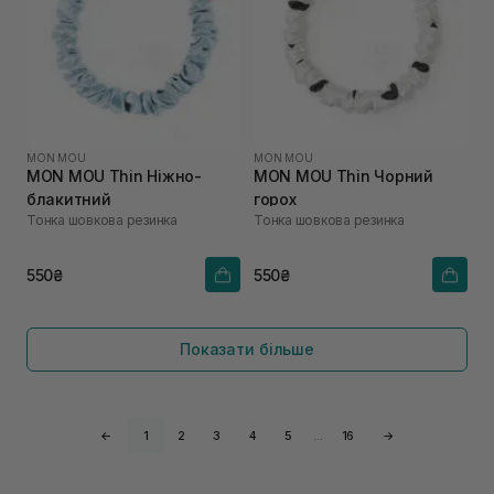
MON MOU
MON MOU
MON MOU Thin Ніжно-
MON MOU Thin Чорний
блакитний
горох
Тонка шовкова резинка
Тонка шовкова резинка
550₴
550₴
Показати більше
←
1
2
3
4
5
…
16
→