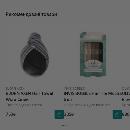
Рекомендовані товари
BJORN AXEN
INVISIBOBBLE
OLIV
BJORN AXEN Hair Towel
INVISIBOBBLE Hair Tie Mocha
OLI
Wrap Сірий
5 шт
Blo
Тюрбан для волосся
Набір резинок для волосся
Браш
Coo
750₴
305₴
880