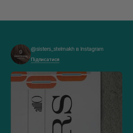
Масажні щітки для волосся та брашинги — невіддільні
інструменти у догляді за пасмами. Масажні гребінці мають
здатність не тільки розгладжувати пасма, але й покращувати
стан шкіри голови завдяки стимуляції кровообігу. Масаж
шкіри голови сприяє зростанню здорових пасом і знижує
статичну електрику, роблячи зачіску слухняною
та блискучою.
Брашинги — округлі щітки, призначені для створення
ідеального укладання. Ці популярні аксесуари допомагають
рівномірно розподілити природні олії волосся по всій
@sisters_stelmakh в Instagram
довжині зачіски, додаючи їй об'єму та рельєфності. Брашинг
для укладання з різними типами щетинок можна
Підписатися
використовувати по-різному. Важливо вибирати якісні
інструменти, щоб вони служили довго та
приносили користь.
Окрему увагу приділіть рушникам для волосся. Наприклад,
BJORN AXEN Hair Towel Wrap
допомагає швидко висушити
пасма. А щоб волосся не заплуталося, використовуйте
одразу якісну розчіску.
«Якісні аксесуари для волосся — це не
лише про стиль, а й про здоров’я
пасом. Використання правильних щіток,
рушників і гумок допомагає зменшити