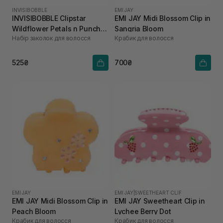
INVISIBOBBLE
EMI JAY
INVISIBOBBLE Clipstar
EMI JAY Midi Blossom Clip in
Wildflower Petals n Punch 2
Sangria Bloom
Набір заколок для волосся
Крабик для волосся
шт
525₴
700₴
EMI JAY
EMI JAY
|
SWEETHEART CLIP
EMI JAY Midi Blossom Clip in
EMI JAY Sweetheart Clip in
Peach Bloom
Lychee Berry Dot
Крабик для волосся
Крабик для волосся