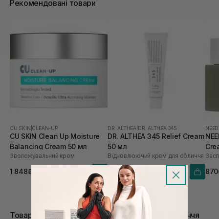
Рекомендовані товари
CU SKIN
|
CLEAN-UP
DR. ALTHEA
|
DR. ALTHEA 345
NEED
CU SKIN Clean Up Moisture
DR. ALTHEA 345 Relief Cream
NEE
Balancing Cream 50 мл
50 мл
Cre
Зволожувальний крем
Відновлюючий крем для обличчя
Засп
1 848₴
1 090₴
870
Товари зі знижками в категорії Креми для обличчя