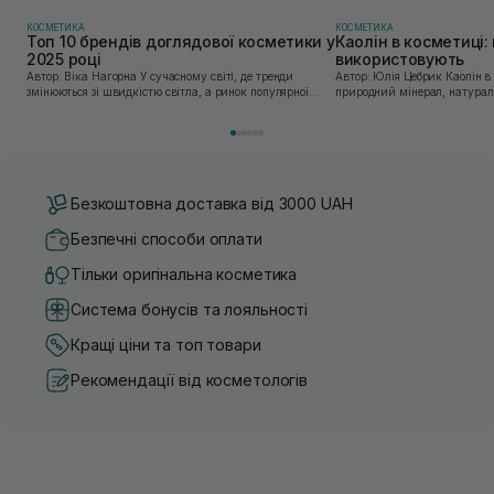
маркетологи і для щастя треба 1 крем!
КОСМЕТИКА
КОСМЕТИКА
Топ 10 брендів доглядової косметики у
Каолін в косметиці: 
2025 році
використовують
Автор: Віка Нагорна У сучасному світі, де тренди
Автор: Юлія Цебрик Каолін в косметології – це
змінюються зі швидкістю світла, а ринок популярної
природний мінерал, натураль
косметики переповнений новими пропозиціями, вибір
безліч переваг для шкіри обл
засобу для себе стає справжнім викликом. 2025 р...
завдяки великій кількості ко
Безкоштовна доставка від 3000 UAH
Безпечні способи оплати
Тільки оригінальна косметика
Система бонусів та лояльності
Кращі ціни та топ товари
Рекомендації від косметологів