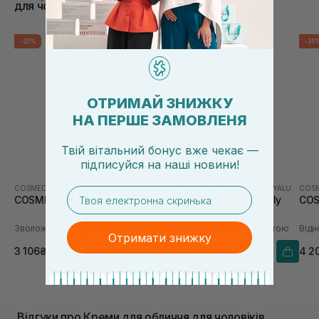
для чоловіків
-20%
-30%
-20
ОТРИМАЙ ЗНИЖКУ
НА ПЕРШЕ ЗАМОВЛЕНЯ
Твій вітальний бонус вже чекає —
підписуйся
на
наші новини!
COSMEDIX
QUESTION AND ANSWER
|
Q+A HYALURONIC ACID
COSM
email
COSMEDIX Harmonize 50 мл
Q+A Hyaluronic Acid Daily
COS
Moisturiser 75 мл
Зволожуючий крем для відновлення мікробіома
Крем з гіалуроновою кислотою
Отримати знижку
3 106₴
395₴
4 2
3 883₴
564₴
Відгуки про Креми для обличчя для чоловіків