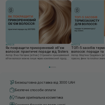
ВОЛОССЯ
ВОЛОССЯ
Як покращити прикореневий об'єм
ТОП-5 засобів терм
волосся: практичні поради від Sisters
волосся: поради та 
Sisters
Автор: Віка Нагорна [artnav] Отримати прикореневий
Автор: Марʼяна Гродзевич [artnav] Сучасні 
об’єм волосся можна лише через комплексний підхід:
праски, фени та плойки знач
правильне очищення шкіри голови, грамотну техніку
економлять час для створення
сушіння та використання стайлінгу, який пі...
щоденному використанні цих 
Безкоштовна доставка від 3000 UAH
Безпечні способи оплати
Тільки оригінальна косметика
Система бонусів та лояльності