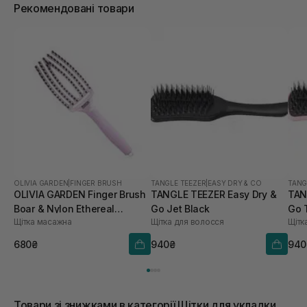
Рекомендовані товари
OLIVIA GARDEN
|
FINGER BRUSH
TANGLE TEEZER
|
EASY DRY & CO
TANG
OLIVIA GARDEN Finger Brush
TANGLE TEEZER Easy Dry &
TAN
Boar & Nylon Ethereal
Go Jet Black
Go 
Щітка масажна
Щітка для волосся
Щітк
Lavender
680₴
940₴
940
Товари зі знижками в категорії Щітки для укладки