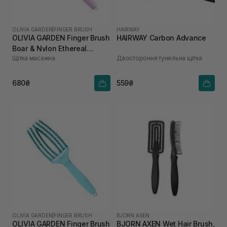
OLIVIA GARDEN
|
FINGER BRUSH
HAIRWAY
OLIVIA GARDEN Finger Brush
HAIRWAY Carbon Advance
Boar & Nylon Ethereal
Щітка масажна
Двостороння тунельна щітка
Lavender
680₴
559₴
OLIVIA GARDEN
|
FINGER BRUSH
BJORN AXEN
OLIVIA GARDEN Finger Brush
BJORN AXEN Wet Hair Brush,