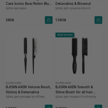
Care Iconic Boar Nylon Blue
Detangling & Blowout
Щітка масажна
Щітка для сушки волосся
Sky
580₴
1 580₴
ВИБІР ОКСАНИ
BJORN AXEN
BJORN AXEN
BJORN AXEN Volume Brush,
BJORN AXEN Smooth &
Styling & Detangling
Shine Brush for all hair
Щітка для укладки та обʼєму
Щітка для гладкості та блиску
types