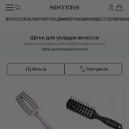
ВОЛОССЯ
ОБЛИЧЧЯ
ТІЛО
ДІМ
МЕРЧ
НОВИНКИ
БЕСТСЕЛЕРИ
АК
Щітки для укладки волосся
|
|
Інтернет магазин косметики
Щітка для волосся
Щітки для укладки волосся
Фільтр
Сортувати