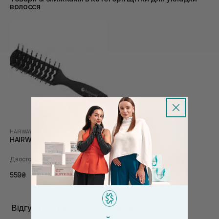
волосся
HAIRWAY
HAIRWAY Carbon Advance
Двостороння тунельна щітка
559₴
Відгуки про Щітки для укладки волосся