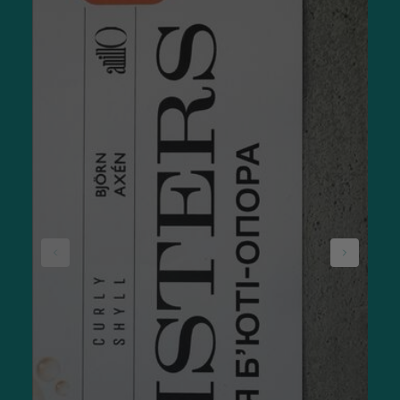
відбувається на чисту та підготовлену шкіру. Почніть з
очищення, видаливши забруднення та макіяж ніжним гелем
чи пінкою. Далі нанесіть тонер, щоб вирівняти pH і
підготувати шкіру до сироватки. Акуратно дістаньте й
розгорніть тканинну маску, розмістивши її по контуру
обличчя та щільно притискаючи.
Тримайте 10–20 хвилин, не більше, аби уникнути зворотного
випаровування вологи. Зніміть тканину, залишки есенції
розподіліть по шкірі, а потім закрийте догляд кремом. Такий
спосіб нанесення забезпечує більше зволоження та краще
утримання активних компонентів.
Найкращі тканинні маски для обличчя
в асортименті
У каталозі SISTERS є широкий вибір продукції. Тут зручно
тканинні маски купити, які мають стабільний попит. Популярні
позиції мають високу ефективність:
Щоденна
освітлювальна тканинна маска з вітаміном C
UIQ Biome Vita C Daily Glow Mask 20 мл
— працює з
тьмяністю та нерівним тоном. Підходить для
нормальної, комбінованої, тьмяної та шкіри з
початковими ознаками пігментації.
Інтенсивна та
зволожуюча маска для ліфтингу DR.
CEURACLE Hyal Reyouth Lifting Mask 1 шт
— містить
формулу з гіалуроновим комплексом і компонентами