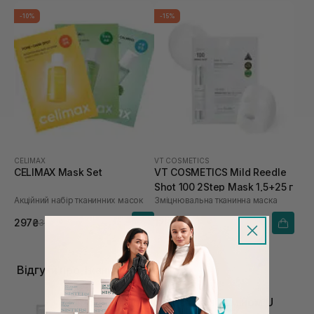
-10%
-15%
CELIMAX
VT COSMETICS
CELIMAX Mask Set
VT COSMETICS Mild Reedle
Shot 100 2Step Mask 1,5+25 г
Акційний набір тканинних масок
Зміцнювальна тканинна маска
297₴
128₴
330₴
150₴
Відгуки про Тканинні маски
Відновлююча маска з вітаміном U