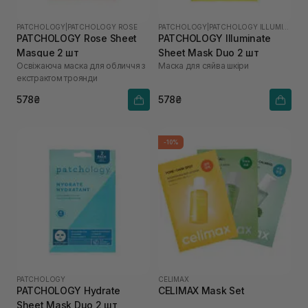
PATCHOLOGY
|
PATCHOLOGY ROSE
PATCHOLOGY
|
PATCHOLOGY ILLUMINATE
PATCHOLOGY Rosе Sheet
PATCHOLOGY Illuminate
Masque 2 шт
Sheet Mask Duo 2 шт
Освіжаюча маска для обличчя з
Маска для сяйва шкіри
екстрактом троянди
578₴
578₴
-10%
PATCHOLOGY
CELIMAX
PATCHOLOGY Hydrate
CELIMAX Mask Set
Sheet Mask Duo 2 шт