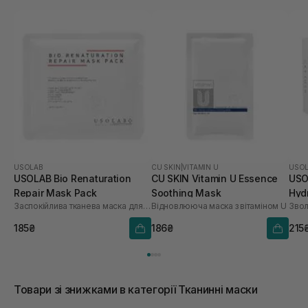
USOLAB
CU SKIN
|
VITAMIN U
USO
USOLAB Bio Renaturation
CU SKIN Vitamin U Essence
USO
Repair Mask Pack
Soothing Mask
Hyd
Заспокійлива тканева маска для обличчя
Відновлююча маска з вітаміном U
шт
185₴
186₴
215
Товари зі знижками в категорії Тканинні маски