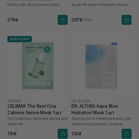
Маска для зволоження шкіри
Акційний набір тканинних масок
578₴
297₴
330₴
ВИБІР ОКСАНИ
CELIMAX
DR. ALTHEA
CELIMAX The Real Cica
DR. ALTHEA Aqua Blue
Calming Serum Mask 1 шт
Hydration Mask 1 шт
Заспокійлива тканинна маска для
Зволожуюча тканинна маска для
обличчя
обличчя з азуленом і агавою
110₴
130₴