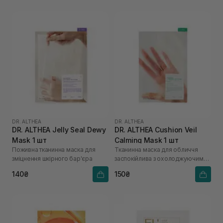
DR. ALTHEA
DR. ALTHEA
DR. ALTHEA Jelly Seal Dewy
DR. ALTHEA Cushion Veil
Mask 1 шт
Calming Mask 1 шт
Поживна тканинна маска для
Тканинна маска для обличчя
зміцнення шкірного бар'єра
заспокійлива з охолоджуючим
ефектом
140₴
150₴