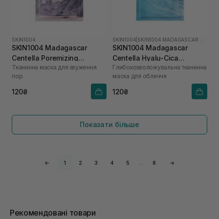
SKIN1004
SKIN1004
|
SKIN1004 MADAGASCAR CENTELLA HYALU-CICA
SKIN1004 Madagascar
SKIN1004 Madagascar
Centella Poremizing
Centella Hyalu-Cica
Тканинна маска для звуження
Глибокозволожувальна тканинна
Clarifying Mask 1 шт
Hydrating Mask 1 шт
пор
маска для обличчя
120₴
120₴
Показати більше
←
1
2
3
4
5
…
8
→
Рекомендовані товари