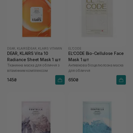
DEAR, KLAIRS
|
DEAR, KLAIRS VITAMIN
EL’CODE
DEAR, KLAIRS Vita 10
EL’CODE Bio-Cellulose Face
Radiance Sheet Mask 1 шт
Mask 1 шт
Тканинна маска для обличчя з
Антивікова біоцелюлозна маска
вітамінним комплексом
для обличчя
145₴
650₴