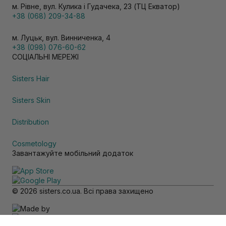
м. Рівне, вул. Кулика і Гудачека, 23 (ТЦ Екватор)
+38 (068) 209-34-88
м. Луцьк, вул. Винниченка, 4
+38 (098) 076-60-62
СОЦІАЛЬНІ МЕРЕЖІ
Sisters Hair
Sisters Skin
Distribution
Cosmetology
Завантажуйте мобільний додаток
© 2026 sisters.co.ua. Всі права захищено