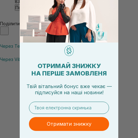
835₴
Повідомити про наявність
Поділитись
Через Telegram
Через Viber
ОТРИМАЙ ЗНИЖКУ
НА ПЕРШЕ ЗАМОВЛЕНЯ
Твій вітальний бонус вже чекає —
підписуйся
на
наші новини!
email
Отримати знижку