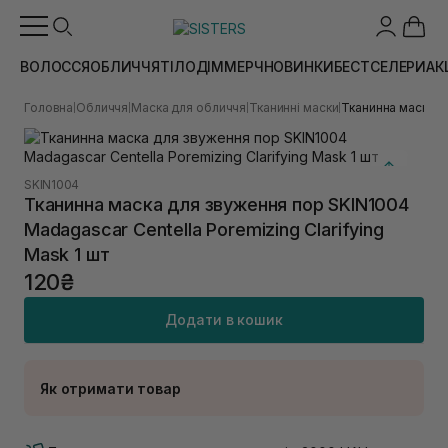
ВОЛОССЯ
ОБЛИЧЧЯ
ТІЛО
ДІМ
МЕРЧ
НОВИНКИ
БЕСТСЕЛЕРИ
АК
Головна
Обличчя
Маска для обличчя
Тканинні маски
Тканинна маска дл
|
|
|
|
SKIN1004
Тканинна маска для звуження пор SKIN1004
Madagascar Centella Poremizing Clarifying
Mask 1 шт
120₴
Додати в кошик
Як отримати товар
Доставка Новою Поштою