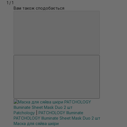
1
/
1
очищену шкіру обличчя. Залишити на 10-20 хв.
Вам також сподобається
Потім зняти маску й розподілити залишки есенції по
шкірі.
Patchology
|
PATCHOLOGY Illuminate
PATCHOLOGY Illuminate Sheet Mask Duo 2 шт
Маска для сяйва шкіри