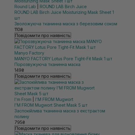
Round Lab
|
ROUND LAB Birch Juice
ROUND LAB Birch Juice Moisturizing Mask Sheet 1
шт
Зволожуюча тканинна маска з березовим соком
110₴
Повідомити про наявність
Manyo Factory
MANYO FACTORY Lotus Pore Tight-Fit Mask 1 шт
Порозвужуюча тканинна маска
149₴
Повідомити про наявність
I'm From
|
I'M FROM Mugwort
I'M FROM Mugwort Sheet Mask 5 шт
Заспокійлива тканинна маска з екстрактом
полину
795₴
Повідомити про наявність