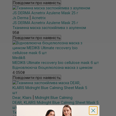
Повідомити про наявність
Js Derma
|
Acnetrix
JS DERMA Acnetrix Azulene Mask 25 г
Тканинна маска заспокійлива з азуленом
95₴
Повідомити про наявність
Medik8
MEDIK8 Ultimate recovery bio cellulose mask 6 шт
Відновлююча біоцелюлозна маска з цинком
4 050₴
Повідомити про наявність
Dear, Klairs
|
Midnight Blue Calming
DEAR, KLAIRS Midnight Blue Calming Sheet Mask 5
шт
Тканинна заспокійлива маска