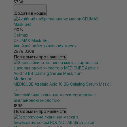
578₴
Додати в кошик
-10%
Celimax
CELIMAX Mask Set
Акційний набір тканинних масок
297₴
330₴
Повідомити про наявність
Medicube
MEDICUBE Azelaic Acid 16 BB Calming Serum Mask 1
шт
Заспокійлива тканинна маска-сироватка з
азелаїновою кислотою
189₴
Повідомити про наявність