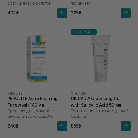
с салициловой кислотой
полыни I`M
494₴
305₴
ВЫБОР ОКСАНЫ
PEROLITE
CIRCADIA
PEROLITE Acne Foaming
CIRCADIA Cleansing Gel
Facewash 100 мл
with Salicylic Acid 59 мл
Средство для умывания с
Гель-очиститель с салициловой
бензоил пероксидом 3%
кислотой
640₴
855₴