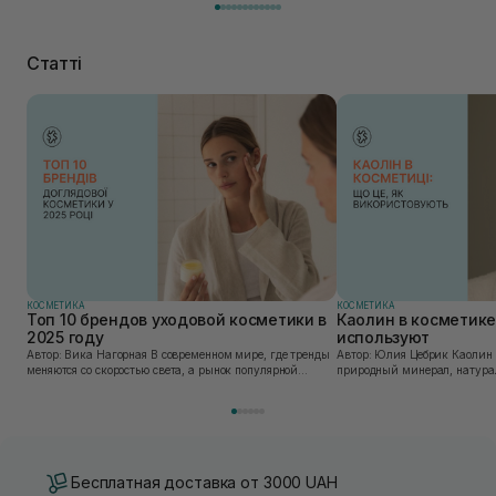
Статті
КОСМЕТИКА
КОСМЕТИКА
Топ 10 брендов уходовой косметики в
Каолин в косметике:
2025 году
используют
Автор: Вика Нагорная В современном мире, где тренды
Автор: Юлия Цебрик Каолин в косметологии – это
меняются со скоростью света, а рынок популярной
природный минерал, натурал
косметики переполнен новыми предложениями, выбор
имеет множество преимущес
средства для ухода становится настоящим вызовом....
головы, благодаря большому 
Бесплатная доставка от 3000 UAH