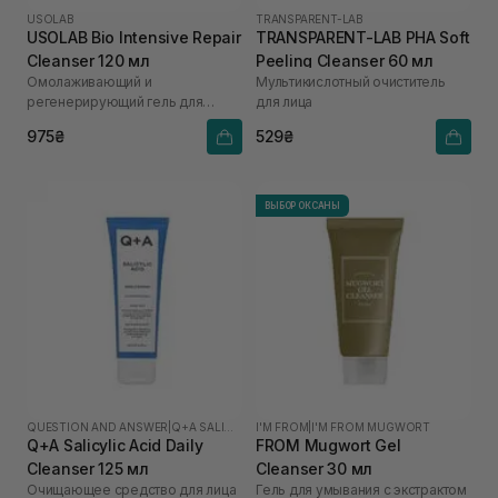
USOLAB
TRANSPARENT-LAB
USOLAB Bio Intensive Repair
TRANSPARENT-LAB PHA Soft
Cleanser 120 мл
Peeling Cleanser 60 мл
Омолаживающий и
Мультикислотный очиститель
регенерирующий гель для
для лица
умывания
975₴
529₴
ВЫБОР ОКСАНЫ
QUESTION AND ANSWER
|
Q+A SALICYLIC ACID
I'M FROM
|
I'M FROM MUGWORT
Q+A Salicylic Acid Daily
FROM Mugwort Gel
Cleanser 125 мл
Cleanser 30 мл
Очищающее средство для лица
Гель для умывания с экстрактом