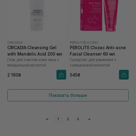
CIRCADIA
PEROLITE
|
CLOZAC
CIRCADIA Cleansing Gel
PEROLITE Clozac Anti-acne
with Mandelic Acid 200 мл
Facial Cleanser 60 мл
Гель для очистки кожи лица с
Средство для умывания с
миндальной кислотой
салициловой кислотой
2 160₴
545₴
Показать больше
←
1
2
3
→