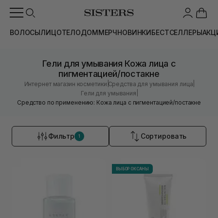
ВОЛОСЫ
ЛИЦО
ТЕЛО
ДОМ
МЕРЧ
НОВИНКИ
БЕСТСЕЛЛЕРЫ
АКЦ
Гели для умывания Кожа лица с
пигментацией/постакне
|
|
Интернет магазин косметики
Средства для умывания лица
|
Гели для умывания
Средство по применению: Кожа лица с пигментацией/постакне
Фильтр
Сортировать
1
ВЫБОР ОКСАНЫ