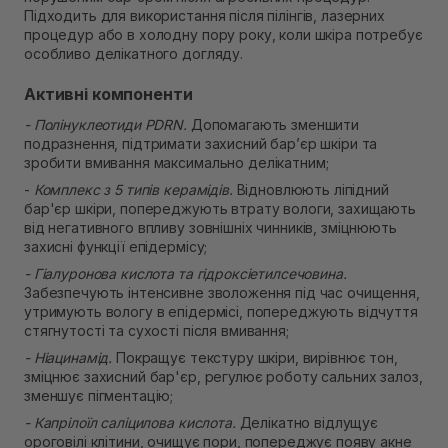
Підходить для використання після пілінгів, лазерних
процедур або в холодну пору року, коли шкіра потребує
особливо делікатного догляду.
Активні компоненти
- Полінуклеотиди PDRN.
Допомагають зменшити
подразнення, підтримати захисний бар’єр шкіри та
зробити вмивання максимально делікатним;
-
Комплекс з 5 типів керамідів.
Відновлюють ліпідний
бар'єр шкіри, попереджують втрату вологи, захищають
від негативного впливу зовнішніх чинників, зміцнюють
захисні функції епідермісу;
- Гіалуронова кислота та гідроксіетилсечовина.
Забезпечують інтенсивне зволоження під час очищення,
утримують вологу в епідермісі, попереджують відчуття
стягнутості та сухості після вмивання;
- Ніацинамід.
Покращує текстуру шкіри, вирівнює тон,
зміцнює захисний бар'єр, регулює роботу сальних залоз,
зменшує пігментацію;
- Капрілоїл саліцилова кислота.
Делікатно відлущує
ороговілі клітини, очищує пори, попереджує появу акне