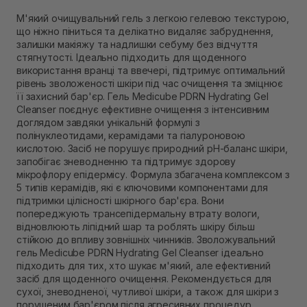
Самовивіз м. Рівне, вул. 16-го Липня, 15
Немає в наявності!
М'який очищувальний гель з легкою гелевою текстурою,
Самовивіз м. Рівне, вул. Кулика і Гудачека 23 (ТЦ
що ніжно піниться та делікатно видаляє забруднення,
Екватор)
залишки макіяжу та надлишки себуму без відчуття
Немає в наявності!
стягнутості. Ідеально підходить для щоденного
використання вранці та ввечері, підтримує оптимальний
рівень зволоженості шкіри під час очищення та зміцнює
її захисний бар'єр. Гель Medicube PDRN Hydrating Gel
Cleanser поєднує ефективне очищення з інтенсивним
доглядом завдяки унікальній формулі з
полінуклеотидами, керамідами та гіалуроновою
кислотою. Засіб не порушує природний pH-баланс шкіри,
запобігає зневодненню та підтримує здорову
мікрофлору епідермісу. Формула збагачена комплексом з
5 типів керамідів, які є ключовими компонентами для
підтримки цілісності шкірного бар'єра. Вони
попереджують трансепідермальну втрату вологи,
відновлюють ліпідний шар та роблять шкіру більш
стійкою до впливу зовнішніх чинників. Зволожувальний
гель Medicube PDRN Hydrating Gel Cleanser ідеально
підходить для тих, хто шукає м'який, але ефективний
засіб для щоденного очищення. Рекомендується для
сухої, зневодненої, чутливої шкіри, а також для шкіри з
порушеним бар'єром після агресивних процедур.