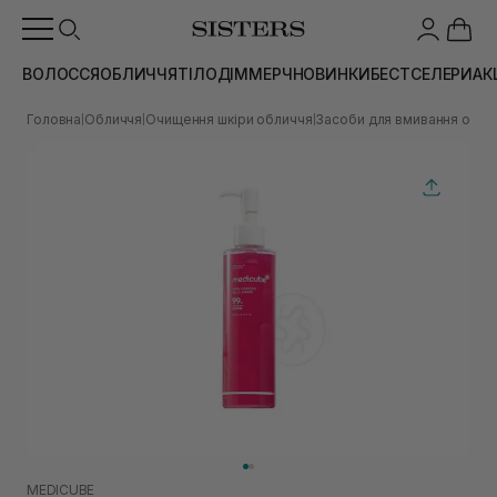
ВОЛОССЯ
ОБЛИЧЧЯ
ТІЛО
ДІМ
МЕРЧ
НОВИНКИ
БЕСТСЕЛЕРИ
АК
Головна
Обличчя
Очищення шкіри обличчя
Засоби для вмивання обли
|
|
|
MEDICUBE