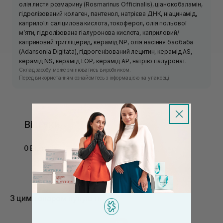
олія листя розмарину (Rosmarinus Officinalis), ціанокобаламін,
гідролізований колаген, пантенол, натрієва ДНК, ніацинамід,
каприлоїл саліцилова кислота, токоферол, олія польової
м’яти, гідролізована гіалуронова кислота, каприловий/
каприновий тригліцерид, керамід NP, олія насіння баобаба
(Adansonia Digitata), гідрогенізований лецитин, керамід AS,
керамід NS, керамід EOP, керамід AP, натрію гіалуронат.
Склад засобу може змінюватись виробником.
Перед використанням ознайомтесь з інформацією на упаковці.
Відгуки
0 Відгуків
З цим товаром купують