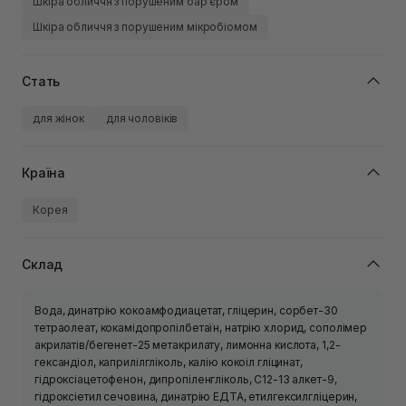
Шкіра обличчя з порушеним барʼєром
Шкіра обличчя з порушеним мікробіомом
Стать
для жінок
для чоловіків
Країна
Корея
Склад
Вода, динатрію кокоамфодиацетат, гліцерин, сорбет-30
тетраолеат, кокамідопропілбетаїн, натрію хлорид, сополімер
акрилатів/бегенет-25 метакрилату, лимонна кислота, 1,2-
гександіол, каприлілгліколь, калію кокоіл гліцинат,
гідроксіацетофенон, дипропіленгліколь, C12-13 алкет-9,
гідроксіетил сечовина, динатрію ЕДТА, етилгексилгліцерин,