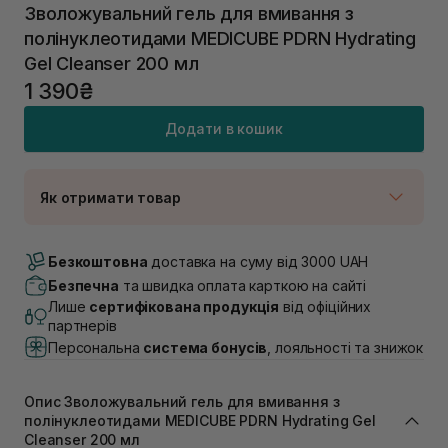
Зволожувальний гель для вмивання з
полінуклеотидами MEDICUBE PDRN Hydrating
Gel Cleanser 200 мл
1 390₴
Додати в кошик
Як отримати товар
Доставка Новою Поштою
В наявності
Безкоштовна
доставка на суму від 3000 UAH
Самовивіз м. Луцьк, вул. Винниченка 4
Безпечна
та швидка оплата карткою на сайті
Немає в наявності!
Лише
сертифікована продукція
від офіційних
Самовивіз м. Львів, вул. Академіка Підстригача, 1В
партнерів
(Duck’s Lake)
Персональна
система бонусів
, лояльності та знижок
Немає в наявності!
Самовивіз м. Львів, вул. Івана Франка 36
Немає в наявності!
Опис Зволожувальний гель для вмивання з
Самовивіз м. Львів, вул. Степана Бандери 45
полінуклеотидами MEDICUBE PDRN Hydrating Gel
Немає в наявності!
Cleanser 200 мл