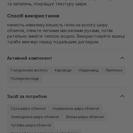
та запалень, покращує текстуру шкіри.
Спосіб використання
нанесіть невелику кількість гелю на вологу шкіру
обличчя, спіньте легкими масажними рухами, потім
ретельно змийте теплою водою. Використовуйте вранці
та/або ввечері перед подальшим доглядом.
Активний компонент
Гіалуронова кислота
Кераміди
Ніацинамід
Пантенол
Полінуклеотиди
Засіб за потребою
Суха шкіра обличчя
Нормальна шкіра обличчя
Зневоднена шкіра обличчя
Вікова шкіра обличчя
Чутлива шкіра обличчя