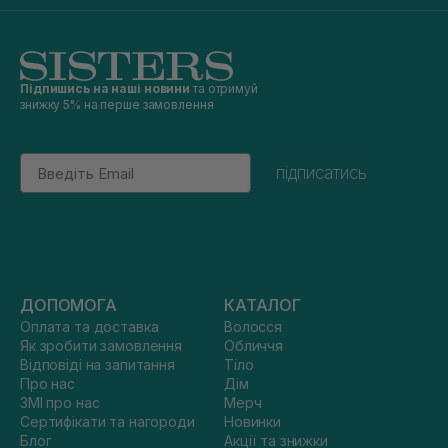
Підпишись на наші новини
та отримуй
знижку 5% на перше замовлення
Email
підписатись
ДОПОМОГА
КАТАЛОГ
Оплата та доставка
Волосся
Як зробити замовлення
Обличчя
Відповіді на запитання
Тіло
Про нас
Дім
ЗМІ про нас
Мерч
Сертифікати та нагороди
Новинки
Блог
Акції та знижки