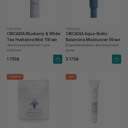
CIRCADIA
CIRCADIA
CIRCADIA Blueberry & White
CIRCADIA Aqua-Biotic
Tea Hydrating Mist 118 мл
Balancing Moisturizer 59 мл
Зволожувальний міст для
Відновлювально-зволожуючий
обличчя
крем
1 755₴
3 173₴
ПОДАРОК
-20%