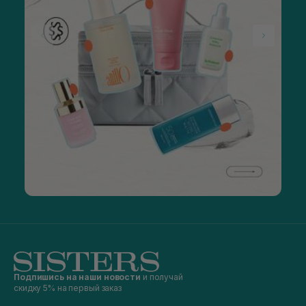
Ключевые компоненты:
моющая основа из мягких ПАВ;
миндальная кислота 4%;
экстракт зеленого чая и яблока;
масла бергамота, шалфея, розмарина, лаванды;
пантенол.
Тонизирующие средства от CIRCADIA
CIRCADIA Aloe & Calendula Calming Mist 118 мл
-
успокаивающий тонер-мист, который мгновенно
успокаивает, снимает раздражение, питает и ускоряет
заживление кожи.
Подходит для чувствительной кожи, склонной к
покраснениям, с розацеа или куперозом, кожи с
нарушенным защитным барьером
Ключевые компоненты:
экстракт ирландского мха Chondrus Crispus;
успокаивающий противовоспалительный комплекс
sepiCalm VG;
Подпишись на наши новости
и получай
скидку 5% на первый заказ
экстракт морских кораллов
Pseudopterogorgia Elisabethae;