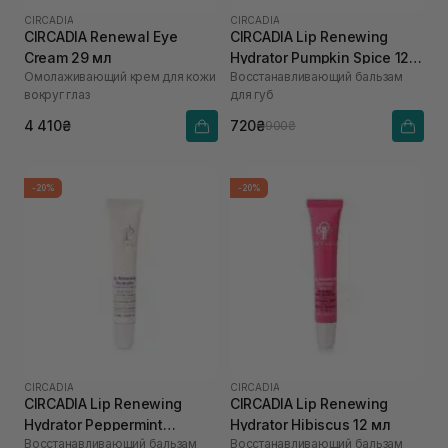
CIRCADIA
CIRCADIA
CIRCADIA Renewal Eye
CIRCADIA Lip Renewing
Cream 29 мл
Hydrator Pumpkin Spice 12
Омолаживающий крем для кожи
Восстанавливающий бальзам
мл
вокруг глаз
для губ
4 410₴
720₴
900₴
-20%
-20%
CIRCADIA
CIRCADIA
CIRCADIA Lip Renewing
CIRCADIA Lip Renewing
Hydrator Peppermint
Hydrator Hibiscus 12 мл
Восстанавливающий бальзам
Восстанавливающий бальзам
Mocha 12 мл