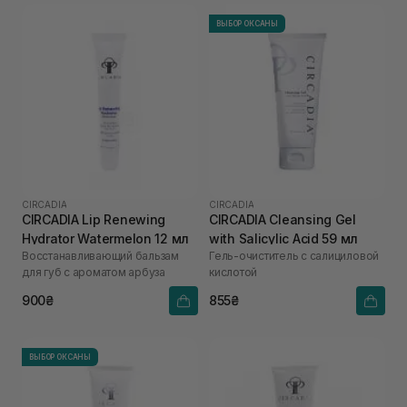
ВЫБОР ОКСАНЫ
CIRCADIA
CIRCADIA
CIRCADIA Lip Renewing
CIRCADIA Cleansing Gel
Hydrator Watermelon 12 мл
with Salicylic Acid 59 мл
Восстанавливающий бальзам
Гель-очиститель с салициловой
для губ с ароматом арбуза
кислотой
900₴
855₴
ВЫБОР ОКСАНЫ