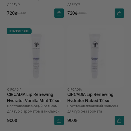
для губ
для губ
720₴
720₴
900₴
900₴
ВЫБОР ОКСАНЫ
CIRCADIA
CIRCADIA
CIRCADIA Lip Renewing
CIRCADIA Lip Renewing
Hydrator Vanilla Mint 12 мл
Hydrator Naked 12 мл
Восстанавливающий бальзам
Восстанавливающий бальзам
для губ с ароматом ванильной
для губ без аромата
мяты
900₴
900₴