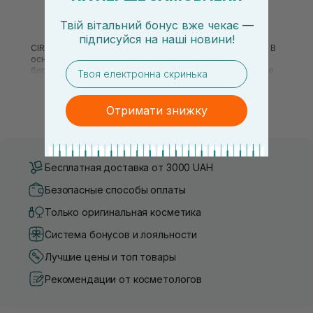
Твій вітальний бонус вже чекає —
підписуйся
на
наші новини!
CIRCADIA – это профессиональный американский бренд. В
основе философии бренда – хронобиология, наука о
email
биоритмах в живых организмах и их влиянии на состояние
здоровья человека.
Подробнее
Концепция бренда заключается в защите кожи от
Отримати знижку
повреждений факторами окружающей среды в течение
дня и стимуляции внутренних механизмов восстановления
во время сна.
В формулах CIRCADIA сочетаются чистые растительные
ингредиенты, стволовые клетки, антиоксиданты и
Бесплатная доставка от 3000 UAH
инновационные пептидные технологии.
Безопасные способы оплаты
Продукты CIRCADIA подходят для лечения многих
заболеваний кожи, акне, сухости, гиперпигментации и
Только оригинальная косметика
розацеа, а также могут применяться для омоложения.
Система бонусов и лояльности
Средства для очищения от CIRCADIA
Лучшие цены и топ товары
CIRCADIA Lipid Replacing Cleansing Gel
- липидный гель для
Рекомендации от косметологов
очищения кожи со слабокислым ph, растворяет макияж,
излишки себума и грязь. Для всех типов кожи.
Ключевые компоненты: