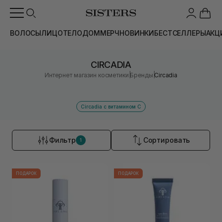
ВОЛОСЫ
ЛИЦО
ТЕЛО
ДОМ
МЕРЧ
НОВИНКИ
БЕСТСЕЛЛЕРЫ
АКЦ
CIRCADIA
|
|
Интернет магазин косметики
Бренды
Circadia
Circadia с витамином С
Фильтр
Сортировать
1
ПОДАРОК
ПОДАРОК