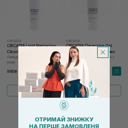
CIRCADIA
CIRCADIA
CIRCADIA Lipid Replacing
CIRCADIA Cleansing Gel
Cleansing Gel 60 мл
with Mandelic Acid 60 мл
Липидный гель для очищения
Гель для очистки кожи лица с
кожи
миндальной кислотой
990₴
855₴
Показать больше
←
1
2
→
ОТРИМАЙ ЗНИЖКУ
НА ПЕРШЕ ЗАМОВЛЕНЯ