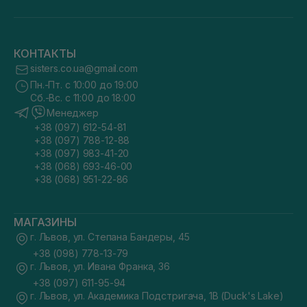
оказывающая лифтинг-эффект. Подходит для всех
типов кожи.
Ключевые компоненты:
КОНТАКТЫ
аскорбилфосфат магния (витамин C) 10%;
гиалуронат натрия;
sisters.co.ua@gmail.com
пантенол.
Пн.-Пт. с 10:00 до 19:00
Сб.-Вс. с 11:00 до 18:00
Успокаивающая сыворотка
CIRCADIA Circadia Chrono-Calm
Менеджер
Serum 15 мл
эффективно уменьшает покраснения и
раздражения, снимает хроническое раздражение и
+38 (097) 612-54-81
укрепляет стенки сосудов. Подходит для чувствительной
+38 (097) 788-12-88
кожи, склонной к покраснениям, с розацеа или куперозом.
+38 (097) 983-41-20
Ключевые компоненты:
+38 (068) 693-46-00
+38 (068) 951-22-86
запатентованный успокаивающий пептид telangyn;
MAXnolia (противовоспалительная смесь экстрактов
коры магнолии и виноградных косточек);
МАГАЗИНЫ
Homeo-soothe (экстракт коричневых
морских водорослей);
г. Львов, ул. Степана Бандеры, 45
пантенол;
+38 (098) 778-13-79
г. Львов, ул. Ивана Франка, 36
смесь противовоспалительных и успокаивающих
растительных компонентов;
+38 (097) 611-95-94
гиалуроновая кислота.
г. Львов, ул. Академика Подстригача, 1В (Duck's Lake)