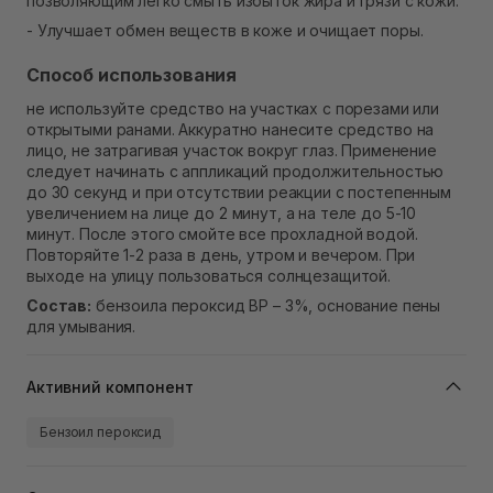
позволяющим легко смыть избыток жира и грязи с кожи.
- Улучшает обмен веществ в коже и очищает поры.
Способ использования
не используйте средство на участках с порезами или
открытыми ранами. Аккуратно нанесите средство на
лицо, не затрагивая участок вокруг глаз. Применение
следует начинать с аппликаций продолжительностью
до 30 секунд и при отсутствии реакции с постепенным
увеличением на лице до 2 минут, а на теле до 5-10
минут. После этого смойте все прохладной водой.
Повторяйте 1-2 раза в день, утром и вечером. При
выходе на улицу пользоваться солнцезащитой.
Состав:
бензоила пероксид ВР – 3%, основание пены
для умывания.
Активний компонент
Бензоил пероксид