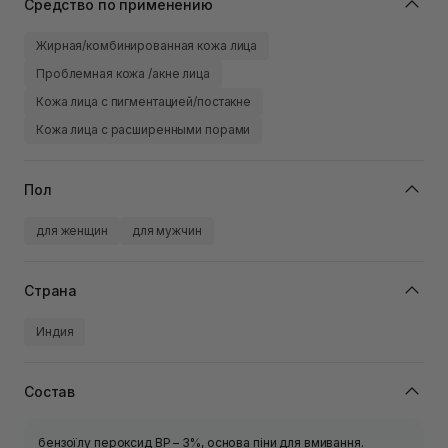
Средство по применению
Жирная/комбинированная кожа лица
Проблемная кожа /акне лица
Кожа лица с пигментацией/постакне
Кожа лица с расширенными порами
Пол
для женщин
для мужчин
Страна
Индия
Состав
бензоїлу пероксид ВР – 3%, основа піни для вмивання.