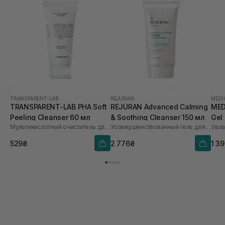
TRANSPARENT-LAB
REJURAN
MEDI
TRANSPARENT-LAB PHA Soft
REJURAN Advanced Calming
MED
Peeling Cleanser 60 мл
& Soothing Cleanser 150 мл
Gel
Мультикислотный очиститель для лица
Усовершенствованный гель для умывания
529₴
2 776₴
1 3