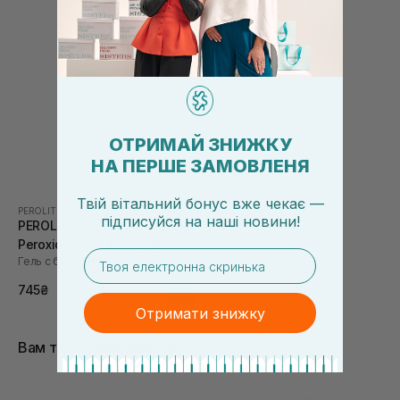
постакне при регулярному використанні
ОТРИМАЙ ЗНИЖКУ
НА ПЕРШЕ ЗАМОВЛЕНЯ
Твій вітальний бонус вже чекає —
PEROLITE
підписуйся
на
наші новини!
PEROLITE Perolite -A Benzoyl
Peroxide 2.5% + Adapalene
email
Гель с бензоил пероксидом 2.5% и алапаленом
Gel 30 г
745₴
Отримати знижку
Вам также понравится