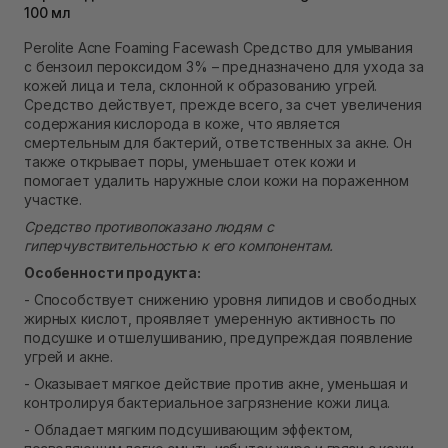
100 мл
Самовывоз Ровно
В наличии
Perolite Acne Foaming Facewash Средство для умывания
Самовывоз г. Ровно, ул. Кулика и Гудачека 23 (ТЦ
с бензоил пероксидом 3% – предназначено для ухода за
Экватор)
кожей лица и тела, склонной к образованию угрей.
Нет в наличии!
Средство действует, прежде всего, за счет увеличения
содержания кислорода в коже, что является
смертельным для бактерий, ответственных за акне. Он
также открывает поры, уменьшает отек кожи и
помогает удалить наружные слои кожи на пораженном
участке.
Средство противопоказано людям с
гиперчувствительностью к его компонентам.
Особенности продукта:
- Способствует снижению уровня липидов и свободных
жирных кислот, проявляет умеренную активность по
подсушке и отшелушиванию, предупреждая появление
угрей и акне.
- Оказывает мягкое действие против акне, уменьшая и
контролируя бактериальное загрязнение кожи лица.
- Обладает мягким подсушивающим эффектом,