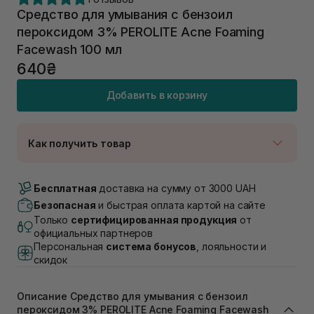
Средство для умывания с бензоил
пероксидом 3% PEROLITE Acne Foaming
Facewash 100 мл
640₴
Добавить в корзину
Как получить товар
Доставка Новой Почтой
Нет в наличии!
Бесплатная
доставка на сумму от 3000 UAH
Самовывоз г. Луцк, Винниченка 4
Безопасная
и быстрая оплата картой на сайте
В наличии
Только
сертифицированная продукция
от
Самовывоз г. Львов, ул. Академика Подстригача,
официальных партнеров
1В (Duck's Lake)
Персональная
система бонусов
, лояльности и
Нет в наличии!
скидок
Самовывоз Львов (Ивана Франко 36)
В наличии
Самовывоз г. Львов ул. Степана Бандеры 43
Описание Средство для умывания с бензоил
пероксидом 3% PEROLITE Acne Foaming Facewash
В наличии