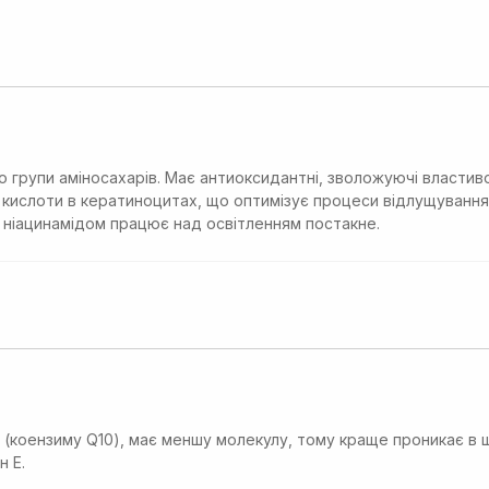
 групи аміносахарів. Має антиоксидантні, зволожуючі властиво
 кислоти в кератиноцитах, що оптимізує процеси відлущування
з ніацинамідом працює над освітленням постакне.
у (коензиму Q10), має меншу молекулу, тому краще проникає в ш
н Е.