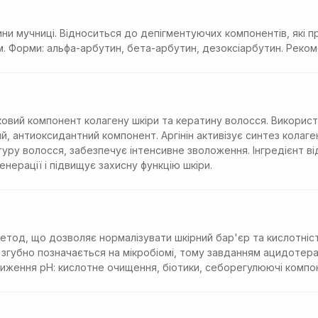
ни мучниці. Відноситься до депігментуючих компонентів, які п
м. Форми: альфа-арбутин, бета-арбутин, дезоксіарбутин. Реко
лковий компонент колагену шкіри та кератину волосся. Використ
, антиоксидантний компонент. Аргінін активізує синтез колаге
ктуру волосся, забезпечує інтенсивне зволоження. Інгредієнт в
нерації і підвищує захисну функцію шкіри.
метод, що дозволяє нормалізувати шкірний бар'єр та кислотніс
згубно позначається на мікробіомі, тому завданням ацидотерап
ниження рН: кислотне очищення, біотики, себорегулюючі компо