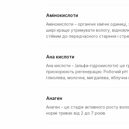
Амінокислоти
Амінокислоти – органічні хімічні одиниц
шкірі краще утримувати вологу, відновл
стійким до передчасного старіння і ст
Ана кислоти
Ана кислоти – (альфа–гідрокислоти) це 
прискорюють регенерацію. Робочий рН 3
гліколева, молочна, мигдалева, яблучна 
Анаген
Анаген – це стадія активного росту воло
нормі триває від 2 до 7 років.