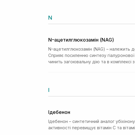
N
N–ацетилглюкозамін (NAG)
N–ацетилглюкозамін (NAG) – належить до
Сприяє посиленню синтезу гіалуронової
чинить загоювальну дію та в комплексі 
І
Ідебенон
Ідебенон – синтетичний аналог убіхінон
активності перевищує вітамін С та вітамі