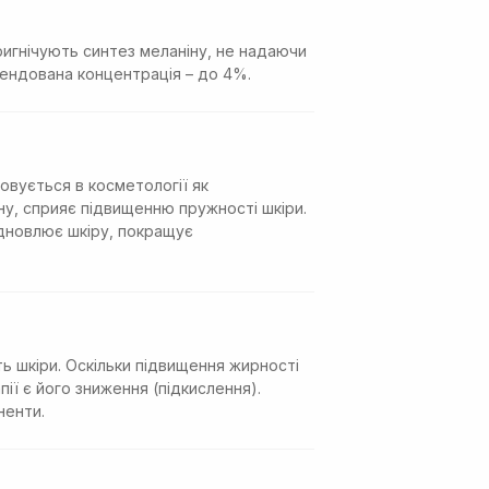
ригнічують синтез меланіну, не надаючи
мендована концентрація – до 4%.
овується в косметології як
ну, сприяє підвищенню пружності шкіри.
ідновлює шкіру, покращує
ть шкіри. Оскільки підвищення жирності
ії є його зниження (підкислення).
ненти.