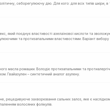
літичну, себорегулюючу дію. Для кого: для всіх типів шкіри, в т
лекс, який поєднує властивості азелаїнової кислоти та зволожу
улюючими та протизапальними властивостями. Варіант вибору
рного масла ромашки. Володіє протизапальними та протиалергі
озом. Гвайазулен – синтетичний аналог азулену.
не, рецедивуюче захворювання сальних залоз, яке є наслідком
паленням волосяних фолікулів.