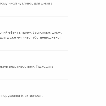
ому числі чутливої; для шкіри з
ючий ефект гліцину. Заспокоює шкіру,
 для дуже чутливої або зневодненої
чними властивостями. Підходить
 порушення їх активності.