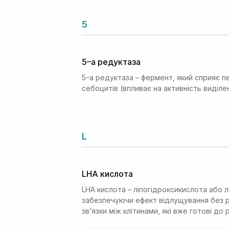
5
5–а редуктаза
5–а редуктаза – фермент, який сприяє 
себоцитів (впливає на активність виділе
L
LHA кислота
LHA кислота – ліпогідроксикислота або л
забезпечуючи ефект відлущування без ри
звʼязки між клітинами, які вже готові до