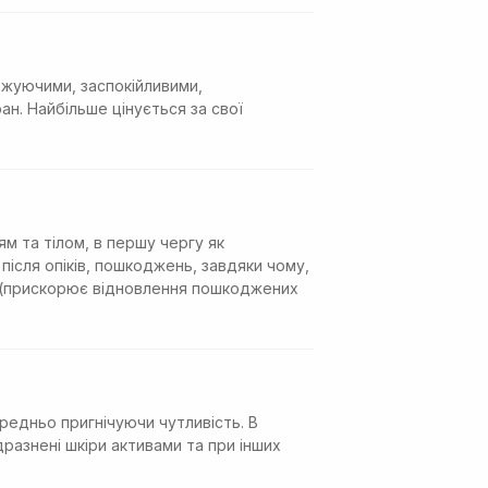
ожуючими, заспокійливими,
н. Найбільше цінується за свої
м та тілом, в першу чергу як
ісля опіків, пошкоджень, завдяки чому,
ю (прискорює відновлення пошкоджених
редньо пригнічуючи чутливість. В
разнені шкіри активами та при інших