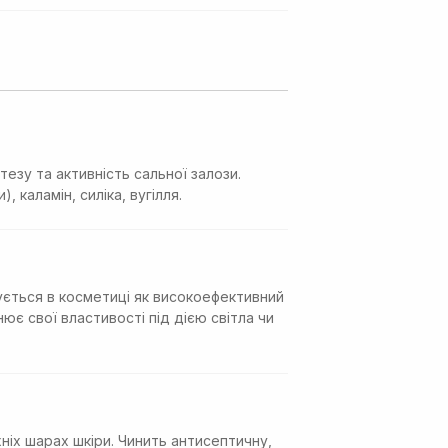
езу та активність сальної залози.
каламін, силіка, вугілля.
ується в косметиці як високоефективний
ює свої властивості під дією світла чи
ніх шарах шкіри. Чинить антисептичну,