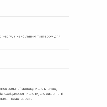
 чергу, є найбільшим тригером для
унок великої молекули діє м'якше,
 саліцилової кислоти, діє лише на ті
пальні властивості.