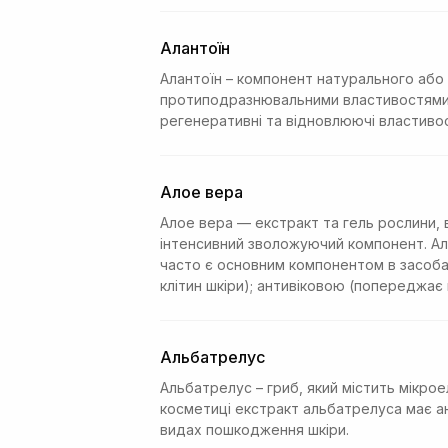
Алантоїн
Алантоїн – компонент натурального або
протиподразнювальними властивостями, 
регенеративні та відновлюючі властивості
Алое вера
Алое вера — екстракт та гель рослини, 
інтенсивний зволожуючий компонент. Ало
часто є основним компонентом в засоба
клітин шкіри); антивіковою (попереджає
Альбатрелус
Альбатрелус – гриб, який містить мікро
косметиці екстракт альбатрелуса має ан
видах пошкодження шкіри.