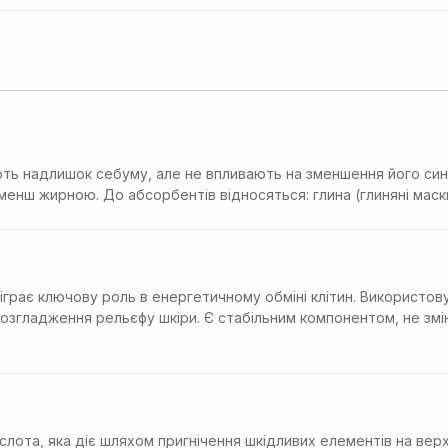
ть надлишок себуму, але не впливають на зменшення його синт
ш жирною. До абсорбентів відносяться: глина (глиняні маски), 
іграє ключову роль в енергетичному обміні клітин. Використов
озгладження рельєфу шкіри. Є стабільним компонентом, не змін
слота, яка діє шляхом пригнічення шкідливих елементів на верх