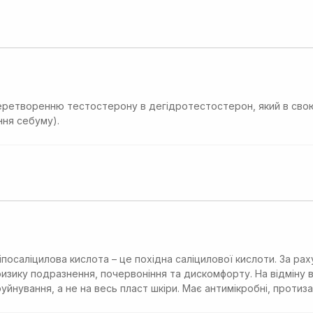
перетворенню тестостерону в дегідротестостерон, який в свою
ння себуму).
іпосаліцилова кислота – це похідна саліцилової кислоти. За рах
зику подразнення, почервоніння та дискомфорту. На відміну від
 руйнування, а не на весь пласт шкіри. Має антимікробні, протиза