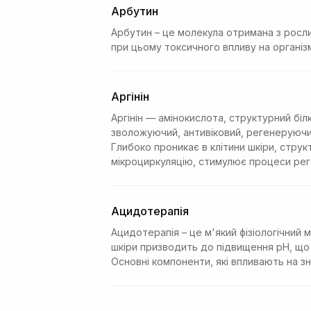
Арбутин
Арбутин – це молекула отримана з росли
при цьому токсичного впливу на організ
Аргінін
Аргінін — амінокислота, структурний бі
зволожуючий, антивіковий, регенеруючий
Глибоко проникає в клітини шкіри, стру
мікроциркуляцію, стимулює процеси реге
Ацидотерапія
Ацидотерапія – це м'який фізіологічний 
шкіри призводить до підвищення pH, що 
Основні компоненти, які впливають на з