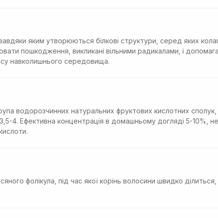
і, завдяки яким утворюються білкові структури, серед яких кол
ювати пошкодження, викликані вільними радикалами, і допомаг
ресу навколишнього середовища.
група водорозчинних натуральних фруктових кислотних сполук,
,5-4. Ефективна концентрація в домашньому догляді 5-10%, не
кислоти.
сяного фолікула, під час якої корінь волосини швидко ділиться,