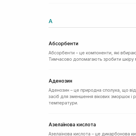
А
Абсорбенти
Абсорбенти – це компоненти, які вбираю
Тимчасово допомагають зробити шкіру мен
Аденозин
Аденозин – це природна сполука, що від
засіб для зменшення вікових зморшок і р
температури.
Азелаїнова кислота
Азелаїнова кислота – це дикарбонова ки