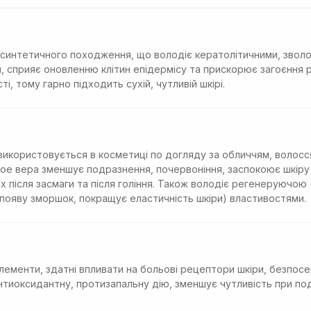
 синтетичного походження, що володіє кератолітичними, звол
сприяє оновленню клітин епідермісу та прискорює загоєння ра
, тому гарно підходить сухій, чутливій шкірі.
використовується в косметиці по догляду за обличчям, волосся
е вера зменшує подразнення, почервоніння, заспокоює шкіру п
х після засмаги та після гоління. Також володіє регенеруючо
 появу зморшок, покращує еластичність шкіри) властивостями.
елементи, здатні впливати на больові рецептори шкіри, безпосе
тиоксидантну, протизапальну дію, зменшує чутливість при под