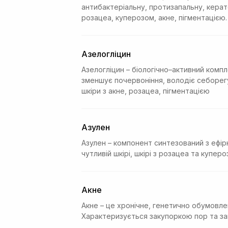
антибактеріальну, протизапальну, керато
розацеа, куперозом, акне, пігментацією.
Азелогліцин
Азелогліцин – біологічно–активний комп
зменшує почервоніння, володіє себорег
шкіри з акне, розацеа, пігментацією
Азулен
Азулен – компонент синтезований з ефі
чутливій шкірі, шкірі з розацеа та купер
Акне
Акне – це хронічне, генетично обумовле
Характеризується закупоркою пор та за