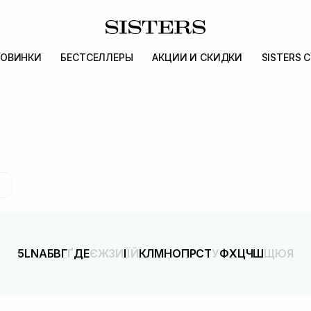
ОВИНКИ
БЕСТСЕЛЛЕРЫ
АКЦИИ И СКИДКИ
SISTERS 
о
5
L
N
А
Б
В
Г
Ґ
Д
Е
Є
Ж
З
И
І
Ї
Й
К
Л
М
Н
О
П
Р
С
Т
У
Ф
Х
Ц
Ч
Ш
Щ
Ю
Я