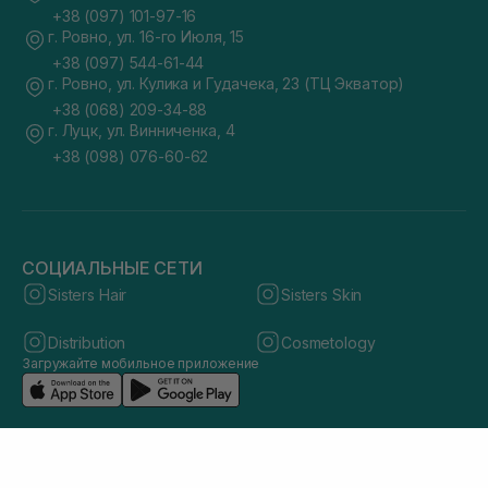
+38 (097) 101-97-16
г. Ровно, ул. 16-го Июля, 15
+38 (097) 544-61-44
г. Ровно, ул. Кулика и Гудачека, 23 (ТЦ Экватор)
+38 (068) 209-34-88
г. Луцк, ул. Винниченка, 4
+38 (098) 076-60-62
СОЦИАЛЬНЫЕ СЕТИ
Sisters Hair
Sisters Skin
Distribution
Cosmetology
Загружайте мобильное приложение