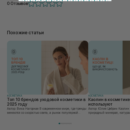
0 Отзывов
Похожие статьи
КОСМЕТИКА
КОСМЕТИКА
Топ 10 брендов уходовой косметики в
Каолин в косметике:
2025 году
используют
Автор: Вика Нагорная В современном мире, где тренды
Автор: Юлия Цебрик Каолин в косметологии – это
меняются со скоростью света, а рынок популярной
природный минерал, натурал
косметики переполнен новыми предложениями, выбор
имеет множество преимущес
средства для ухода становится настоящим вызовом....
головы, благодаря большому 