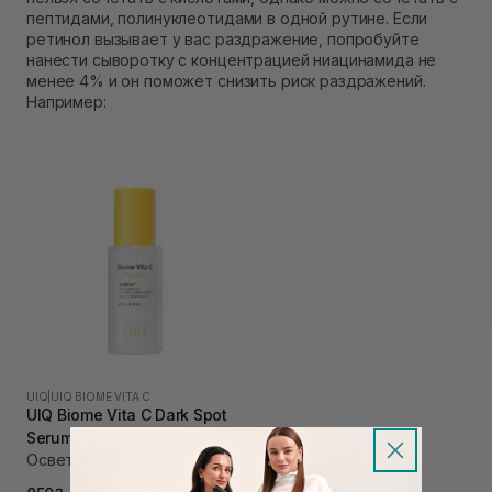
пептидами, полинуклеотидами в одной рутине. Если
ретинол вызывает у вас раздражение, попробуйте
нанести сыворотку с концентрацией ниацинамида не
менее 4% и он поможет снизить риск раздражений.
Например:
UIQ
|
UIQ BIOME VITA C
UIQ Biome Vita C Dark Spot
Serum 30 мл
Осветляющая сыворотка