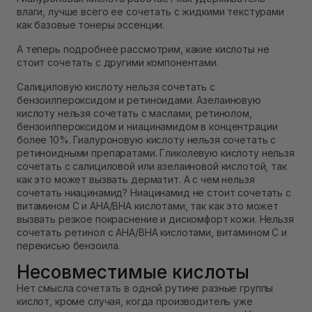
влаги, лучше всего ее сочетать с жидкими текстурами
как базовые тонеры эссенции.
А теперь подробнее рассмотрим, какие кислоты не
стоит сочетать с другими компонентами.
Салициловую кислоту нельзя сочетать с
бензоилпероксидом и ретиноидами. Азелаиновую
кислоту нельзя сочетать с маслами, ретинолом,
бензоилпероксидом и ниацинамидом в концентрации
более 10%. Гиалуроновую кислоту нельзя сочетать с
ретиноидными препаратами. Гликолевую кислоту нельзя
сочетать с салициловой или азелаиновой кислотой, так
как это может вызвать дерматит. А с чем нельзя
сочетать ниацинамид? Ниацинамид не стоит сочетать с
витамином С и AHA/BHA кислотами, так как это может
вызвать резкое покраснение и дискомфорт кожи. Нельзя
сочетать ретинол с AHA/BHA кислотами, витамином С и
перекисью бензоила.
Несовместимые кислоты
Нет смысла сочетать в одной рутине разные группы
кислот, кроме случая, когда производитель уже