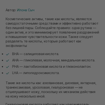
Автор:
Илона Сыч
Косметические активы, такие как кислоты, являются
самодостаточными средствами и эффективно работают
без лишней пары. Соблюдайте правило: одна рутина —
один актив, и это минимизирует появление раздражений
и повышение чувствительности кожи. Также следует
разделять те кислоты, которые работают как
эксфолианты:
ВНА — салициловая кислота.
АНА — гликолевая, молочная, миндальная кислота.
РНА — лактобионовая кислота и глюконолактон.
LHA — липогидроксикислота.
Такие же кислоты как: азелаиновая, диоевая, янтарная,
транексамовая, урсоловая, гиалуроновая — не
отшелушивают кожу, поскольку их механизм действия
на кожу несколько иной.
Гиалуроновая кислота работает как удерживатель