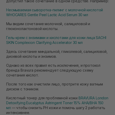
допустил такое сочетание в одном средстве. Например:
Несмываемая сыворотка-пилинг с молочной кислотой
WHOCARES Gentle Peel Lactic Acid Serum 30 мл
Мы видим сочетание молочной, салициловой и
глюконолактоновой кислоты.
Гель-крем с энзимами и кислотами для кожи лица SACHI
SKIN Complexion Clarifying Accelerator 30 мл
Здесь сочетание миндальной, гликолевой, салициловой,
диоевой кислоты и энзимов.
Однако из всех правил есть исключения, и протокол
бренда Bravura рекомендует следующую схему
сочетания кислот.
После того как очистили лицо, протрите кожу ватным
диском с тоником.
Кислотный тонер для проблемной кожи
BRAVURA London
Detoxifying Eucalyptus Astringent Toner 15% AHA/BHA 150
мл
— чтобы снизить РН кожи и помочь шагу 2 работать
интенсивнее.