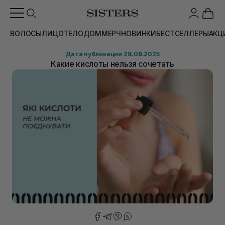
ВОЛОСЫ
ЛИЦО
ТЕЛО
ДОМ
МЕРЧ
НОВИНКИ
БЕСТСЕЛЛЕРЫ
АКЦ
Дата публикации 28.08.2025
Какие кислоты нельзя сочетать