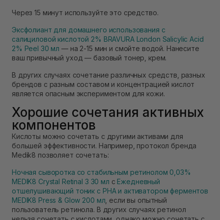
Через 15 минут используйте это средство.
Эксфолиант для домашнего использования с
салициловой кислотой 2% BRAVURA London Salicylic Acid
2% Peel 30 мл
— на 2-15 мин и смойте водой. Нанесите
ваш привычный уход — базовый тонер, крем.
В других случаях сочетание различных средств, разных
брендов с разным составом и концентрацией кислот
является опасным экспериментом для кожи.
Хорошие сочетания активных
компонентов
Кислоты можно сочетать с другими активами для
большей эффективности. Например, протокол бренда
Medik8 позволяет сочетать:
Ночная сыворотка со стабильным ретинолом 0,03%
MEDIK8 Crystal Retinal 3 30 мл
с
Ежедневный
отшелушивающий тоник с РНА и активатором ферментов
MEDIK8 Press & Glow 200 мл
, если вы опытный
пользователь ретинола. В других случаях ретинол
нельзя сочетать с кислотами, однако можно сочетать с