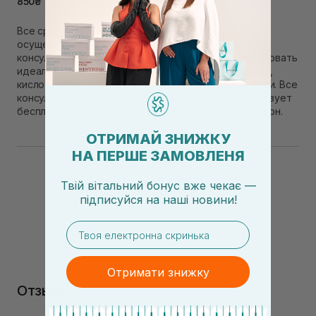
850₴
Все средства можно заказать на нашем сайте. Мы
осуществляем отправку ежедневно, а наши
консультанты помогут составить рутину и посоветовать
идеальные сочетания активных веществ: ретинола,
кислот, ниацинамида для потребностей вашей кожи. Все
консультации бесплатные, кроме того, у нас действует
бесплатная доставка при заказе товаров от 2000 грн.
ОТРИМАЙ ЗНИЖКУ
НА ПЕРШЕ ЗАМОВЛЕНЯ
Твій вітальний бонус вже чекає —
підписуйся
на
наші новини!
email
Отримати знижку
Отзывы