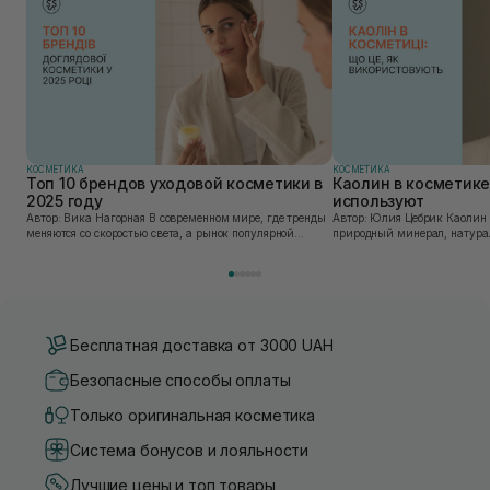
КОСМЕТИКА
КОСМЕТИКА
Топ 10 брендов уходовой косметики в
Каолин в косметике:
2025 году
используют
Автор: Вика Нагорная В современном мире, где тренды
Автор: Юлия Цебрик Каолин в косметологии – это
меняются со скоростью света, а рынок популярной
природный минерал, натурал
косметики переполнен новыми предложениями, выбор
имеет множество преимущес
средства для ухода становится настоящим вызовом....
головы, благодаря большому 
Бесплатная доставка от 3000 UAH
Безопасные способы оплаты
Только оригинальная косметика
Система бонусов и лояльности
Лучшие цены и топ товары