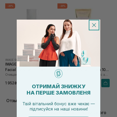
-20%
-20%
IMAGE SKINCARE
A.G.E. STOP
IMAGE SKINCARE Hydrating
A.G.E. STOP Timeless
Facial Cleanser 177 мл
Foaming Cleansing Balm 100
Очищающее молочко с витамином C
Бальзам-пенка очищающая с аминокислотами
мл
1 952₴
1 536₴
2 440₴
1 920₴
ОТРИМАЙ ЗНИЖКУ
НА ПЕРШЕ ЗАМОВЛЕНЯ
Отзывы о Средства 2 в 1
Твій вітальний бонус вже чекає —
підписуйся
на
наші новини!
Гидрофильное масло для глубокого