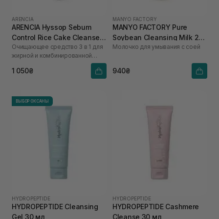
ARENCIA
MANYO FACTORY
ARENCIA Hyssop Sebum
MANYO FACTORY Pure
Control Rice Cake Cleanser
Soybean Cleansing Milk 200
Очищающее средство 3 в 1 для
Молочко для умывания с соей
150 г
мл
жирной и комбинированной
кожи
1 050₴
940₴
ВЫБОР ОКСАНЫ
HYDROPEPTIDE
HYDROPEPTIDE
HYDROPEPTIDE Cleansing
HYDROPEPTIDE Cashmere
Gel 30 мл
Cleanse 30 мл