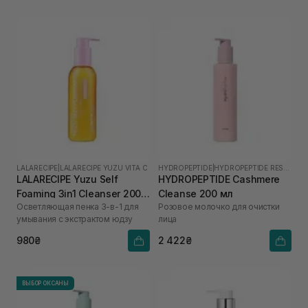
LALARECIPE
|
LALARECIPE YUZU VITA C
HYDROPEPTIDE
|
HYDROPEPTIDE RESTORE
LALARECIPE Yuzu Self
HYDROPEPTIDE Cashmere
Foaming 3in1 Cleanser 200
Cleanse 200 мл
Осветляющая пенка 3-в-1 для
Розовое молочко для очистки
мл
умывания с экстрактом юдзу
лица
980₴
2 422₴
ВЫБОР ОКСАНЫ