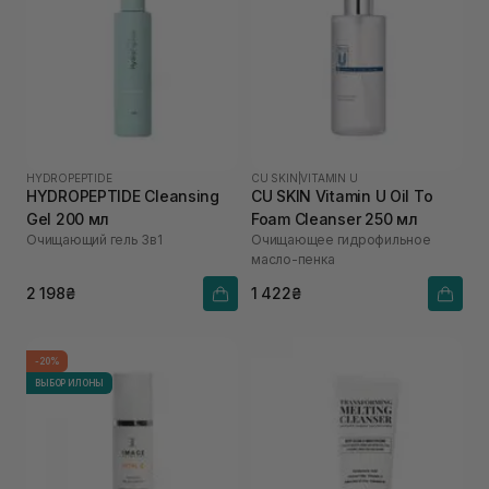
HYDROPEPTIDE
CU SKIN
|
VITAMIN U
HYDROPEPTIDE Cleansing
CU SKIN Vitamin U Oil To
Gel 200 мл
Foam Cleanser 250 мл
Очищающий гель 3в1
Очищающее гидрофильное
масло-пенка
2 198₴
1 422₴
-20%
ВЫБОР ИЛОНЫ