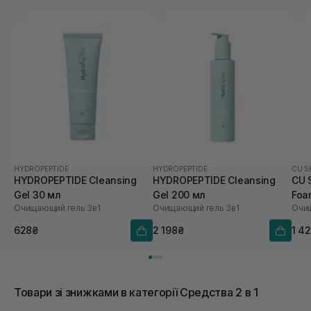
HYDROPEPTIDE
HYDROPEPTIDE
CU S
HYDROPEPTIDE Cleansing
HYDROPEPTIDE Cleansing
CU S
Gel 30 мл
Gel 200 мл
Foa
Очищающий гель 3в1
Очищающий гель 3в1
628₴
2 198₴
1 4
Товари зі знижками в категорії Средства 2 в 1