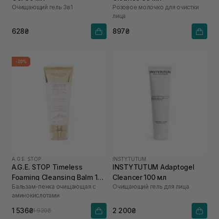
Очищающий гель 3в1
Розовое молочко для очистки
лица
628₴
897₴
-20%
A.G.E. STOP
INSTYTUTUM
A.G.E. STOP Timeless
INSTYTUTUM Adaptogel
Foaming Cleansing Balm 100
Cleancer 100 мл
Бальзам-пенка очищающая с
Очищающий гель для лица
мл
аминокислотами
1 536₴
2 200₴
1 920₴