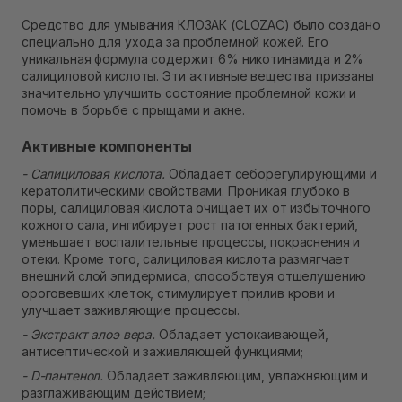
В наличии
Средство для умывания КЛОЗАК (CLOZAC) было создано
Самовывоз г. Ровно, ул. Кулика и Гудачека 23 (ТЦ
специально для ухода за проблемной кожей. Его
Экватор)
уникальная формула содержит 6% никотинамида и 2%
Нет в наличии!
салициловой кислоты. Эти активные вещества призваны
значительно улучшить состояние проблемной кожи и
помочь в борьбе с прыщами и акне.
Активные компоненты
- Салициловая кислота.
Обладает себорегулирующими и
кератолитическими свойствами. Проникая глубоко в
поры, салициловая кислота очищает их от избыточного
кожного сала, ингибирует рост патогенных бактерий,
уменьшает воспалительные процессы, покраснения и
отеки. Кроме того, салициловая кислота размягчает
внешний слой эпидермиса, способствуя отшелушению
ороговевших клеток, стимулирует прилив крови и
улучшает заживляющие процессы.
- Экстракт алоэ вера.
Обладает успокаивающей,
антисептической и заживляющей функциями;
- D-пантенол.
Обладает заживляющим, увлажняющим и
разглаживающим действием;