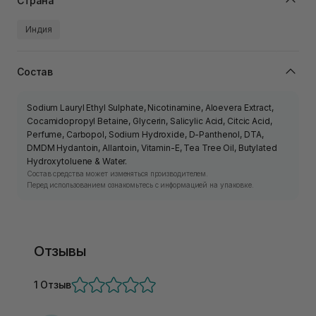
Страна
Индия
Состав
Sodium Lauryl Ethyl Sulphate, Nicotinamine, Aloevera Extract,
Cocamidopropyl Betaine, Glycerin, Salicylic Acid, Citcic Acid,
Perfume, Carbopol, Sodium Hydroxide, D-Panthenol, DTA,
DMDM Hydantoin, Allantoin, Vitamin-E, Tea Tree Oil, Butylated
Hydroxytoluene & Water.
Состав средства может изменяться производителем.
Перед использованием ознакомьтесь с информацией на упаковке.
Отзывы
1 Отзыв