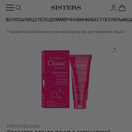
ВОЛОСЫ
ЛИЦО
ТЕЛО
ДОМ
МЕРЧ
НОВИНКИ
БЕСТСЕЛЛЕРЫ
АКЦ
Главная
Лицо
Очищение кожи лица
Средства для умывания лица
Гели
|
|
|
|
PEROLITE
|
CLOZAC