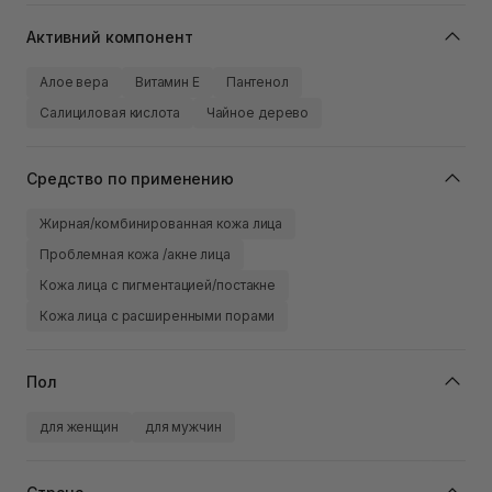
Активний компонент
Алое вера
Витамин Е
Пантенол
Салициловая кислота
Чайное дерево
Средство по применению
Жирная/комбинированная кожа лица
Проблемная кожа /акне лица
Кожа лица с пигментацией/постакне
Кожа лица с расширенными порами
Пол
для женщин
для мужчин