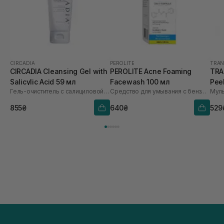
CIRCADIA
PEROLITE
TRAN
CIRCADIA Cleansing Gel with
PEROLITE Acne Foaming
TRA
Salicylic Acid 59 мл
Facewash 100 мл
Pee
Гель-очиститель с салициловой кислотой
Средство для умывания с бензоил пероксидом 3%
855₴
640₴
529