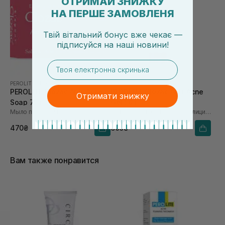
ОТРИМАЙ ЗНИЖКУ
НА ПЕРШЕ ЗАМОВЛЕНЯ
Твій вітальний бонус вже чекає —
підписуйся
на
наші новини!
email
PEROLITE
|
CLOZAC
PEROLITE
|
CLOZAC
PEROLITE Clozac Anti-Acne
PEROLITE Clozac Anti-Acne
Отримати знижку
Soap 75 г
Gel 50 г
Мыло против акне
Гель-крем против акне с салициловой кислотой
470₴
600₴
Вам также понравится