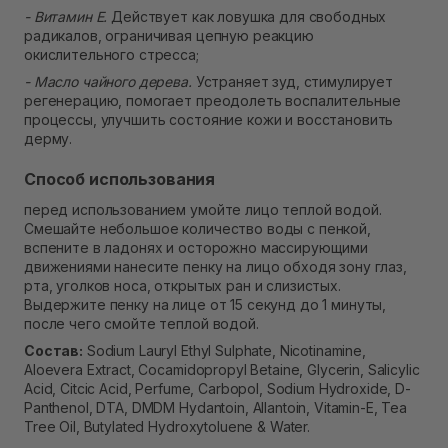
- Витамин Е.
Действует как ловушка для свободных
радикалов, ограничивая цепную реакцию
окислительного стресса;
- Масло чайного дерева.
Устраняет зуд, стимулирует
регенерацию, помогает преодолеть воспалительные
процессы, улучшить состояние кожи и восстановить
дерму.
Способ использования
перед использованием умойте лицо теплой водой.
Смешайте небольшое количество воды с пенкой,
вспените в ладонях и осторожно массирующими
движениями нанесите пенку на лицо обходя зону глаз,
рта, уголков носа, открытых ран и слизистых.
Выдержите пенку на лице от 15 секунд до 1 минуты,
после чего смойте теплой водой.
Состав:
Sodium Lauryl Ethyl Sulphate, Nicotinamine,
Aloevera Extract, Cocamidopropyl Betaine, Glycerin, Salicylic
Acid, Citcic Acid, Perfume, Carbopol, Sodium Hydroxide, D-
Panthenol, DTA, DMDM Hydantoin, Allantoin, Vitamin-E, Tea
Tree Oil, Butylated Hydroxytoluene & Water.