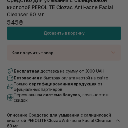
Средство для умывания с салициловой
кислотой PEROLITE Clozac Anti-acne Facial
Cleanser 60 мл
545₴
Добавить в корзину
Как получить товар
Доставка Новой Почтой
Нет в наличии!
Бесплатная
доставка на сумму от 3000 UAH
Самовывоз г. Луцк, Винниченка 4
Безопасная
и быстрая оплата картой на сайте
В наличии
Только
сертифицированная продукция
от
Самовывоз г. Львов, ул. Академика Подстригача,
официальных партнеров
1В (Duck's Lake)
Персональная
система бонусов
, лояльности и
Нет в наличии!
скидок
Самовывоз Львов (Ивана Франко 36)
В наличии
Самовывоз г. Львов ул. Степана Бандеры 43
Описание Средство для умывания с салициловой
кислотой PEROLITE Clozac Anti-acne Facial Cleanser
В наличии
60 мл
Самовывоз Ровно