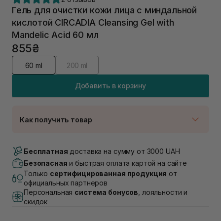
Гель для очистки кожи лица с миндальной
кислотой CIRCADIA Cleansing Gel with
Mandelic Acid 60 мл
855₴
60 ml
200 ml
Добавить в корзину
Как получить товар
Доставка Новой Почтой
В наличии
Бесплатная
доставка на сумму от 3000 UAH
Самовывоз г. Луцк, Винниченка 4
Безопасная
и быстрая оплата картой на сайте
В наличии
Только
сертифицированная продукция
от
Самовывоз г. Львов, ул. Академика Подстригача,
официальных партнеров
1В (Duck's Lake)
Персональная
система бонусов
, лояльности и
В наличии
скидок
Самовывоз Львов (Ивана Франко 36)
В наличии