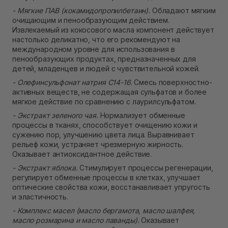
- Мягкие ПАВ (кокамидопропилбетаин).
Обладают мягким
очищающим и пенообразующим действием.
Извлекаемый из кокосового масла компонент действует
настолько деликатно, что его рекомендуют на
международном уровне для использования в
пенообразующих продуктах, предназначенных для
детей, младенцев и людей с чувствительной кожей.
- Олефинсульфонат натрия C14-16
. Смесь поверхностно-
активных веществ, не содержащая сульфатов и более
мягкое действие по сравнению с лаурилсульфатом.
- Экстракт зеленого чая.
Нормализует обменные
процессы в тканях, способствует очищению кожи и
сужению пор, улучшению цвета лица. Выравнивает
рельеф кожи, устраняет чрезмерную жирность.
Оказывает антиоксидантное действие.
- Экстракт яблока.
Стимулирует процессы регенерации,
регулирует обменные процессы в клетках, улучшает
оптические свойства кожи, восстанавливает упругость
и эластичность.
- Комплекс масел (масло бергамота, масло шалфея,
масло розмарина и масло лаванды).
Оказывает