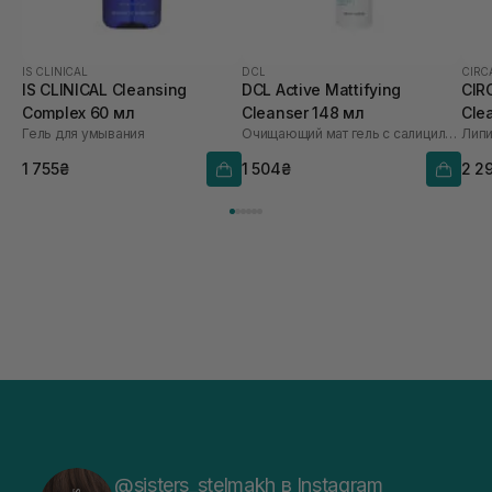
IS CLINICAL
DCL
CIRC
IS CLINICAL Cleansing
DCL Active Mattifying
CIR
Complex 60 мл
Cleanser 148 мл
Cle
Гель для умывания
Очищающий мат гель с салициловой кислотой 2%
1 755₴
1 504₴
2 2
@sisters_stelmakh в Instagram