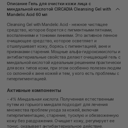
Описание Гель для очистки кожи лица с
Самовывоз г. Львов ул. Степана Бандеры 43
миндальной кислотой CIRCADIA Cleansing Gel with
В наличии
Mandelic Acid 60 мл
Самовывоз Ровно
В наличии
Cleansing Gel with Mandelic Acid - нежное чистящее
Самовывоз г. Ровно, ул. Кулика и Гудачека 23 (ТЦ
средство, которое борется с пигментными пятнами,
Экватор)
воспалениями и тонкими линиями. Это активное пенное
В наличии
очищающее средство, которое осветляет и
отшелушивает кожу, борясь с пигментацией, акне и
признаками старения. Мощные альфа-гидроксикислоты и
антибактериальные свойства делают очищающий гель с
миндальной кислотой идеальным решением практически
для всех типов кожи, при этом особенно полезен людям
со склонной к акне кожей и тем, у кого есть проблемы с
гиперпигментацией.
Активные компоненты
- 4% Миндальная кислота.
Полученная естественным
путем из горького миндаля подходит для лечения
множества проблем ухода за кожей, включая
гиперпигментацию, старение, тусклую и обезвоженную
кожу без раздражения. Очищает кожу, регулирует ее
тонус, оказывает антибактериальное действие.