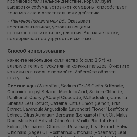
противовоспалительное действие, нормализует
выработку себума, устраняет комедоны, способствует
лечению акне и осветительному действию.
- Пантенол (провитамин B5).
Оказывает
восстановительное, успокаивающее и
противовоспалительное действия. Увлажняет кожу,
поддерживает ее упругость и смягчает.
Способ использования
нанесите небольшое количество (около 2,5 г) на
влажную теплую губку или на кончики пальцев. Очистите
кожу лица и хорошо промойте. Избегайте области
вокруг глаз.
Состав:
Aqua/Water/Eau, Sodium C14-16 Olefin Sulfonate,
Cocamidopropyl Betaine, Mandelic Acid, Sodium Chloride,
Panthenol, Caprylyl/Capryl Glucoside, Maltodextrin, Camellia
Sinensis Leaf Extract, Caffeine, Citrus Limon (Lemon) Fruit
Extract, Lavandula Angustifolia (Lavender) Flower/ Leaf/Stem
Extract, Citrus Aurantium Bergamia (Bergamot) Fruit Oil, Malus
Domestica Fruit Extract, Citric Acid, Vanilla Planifolia Fruit
Extract, Rosmarinus Officinalis (Rosemary) Leaf Extract, Salvia
Officinalis (Sage) Oil, Rosmarinus Officinalis (Rosemary) Leaf