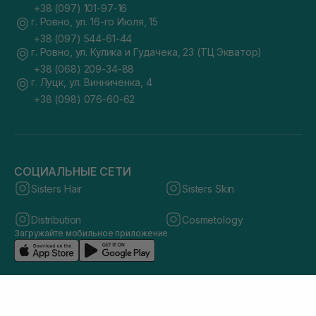
+38 (097) 101-97-16
г. Ровно, ул. 16-го Июля, 15
+38 (097) 544-61-44
г. Ровно, ул. Кулика и Гудачека, 23 (ТЦ Экватор)
+38 (068) 209-34-88
г. Луцк, ул. Винниченка, 4
+38 (098) 076-60-62
СОЦИАЛЬНЫЕ СЕТИ
Sisters Hair
Sisters Skin
Distribution
Cosmetology
Загружайте мобильное приложение