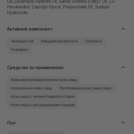
Oil, Lavandula Hybrida Oil, Salvia Sclarea (Clary) Oil, 1,2-
Hexanediol, Caprylyl Glycol, Polysorbate 20, Sodium
Hydroxide.
Активний компонент
Зеленый чай
Миндальная кислота
Пантенол
Розмарин
Средство по применению
Жирная/комбинированная кожа лица
Нормальная кожа лица
Проблемная кожа /акне лица
Кожа лица с пигментацией/постакне
Кожа лица с расширенными порами
Пол