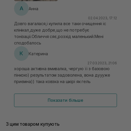
А
Анна
02.04.2023, 17:12
Довго вагалася,і купила все таки очищення іс
клінікал,дуже добре,що не потребує
тонізаціі.Обличчя сяє,розхід маленький.Мені
сподобалось
К
Катерина
27.03.2023, 21:06
хороша активна вмивалка, чергую її з базовою
пінкою) результатом задоволена, вона дуууже
приємна)) така ковзка на шкірі як гель
Показати більше
З цим товаром купують