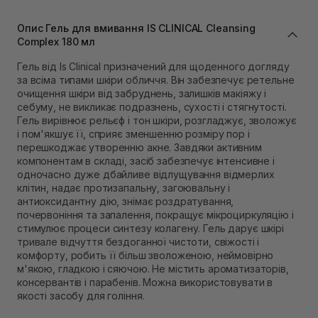
Самовивіз м. Львів, вул. Івана Франка 36
В наявності
Опис Гель для вмивання IS CLINICAL Cleansing
Самовивіз м. Львів, вул. Степана Бандери 45
Complex 180 мл
В наявності
Гель від Is Clinical призначений для щоденного догляду
Самовивіз м. Рівне, вул. 16-го Липня, 15
за всіма типами шкіри обличчя. Він забезпечує ретельне
В наявності
очищення шкіри від забруднень, залишків макіяжу і
Самовивіз м. Рівне, вул. Кулика і Гудачека 23 (ТЦ
себуму, не викликає подразнень, сухості і стягнутості.
Екватор)
Гель вирівнює рельєф і тон шкіри, розгладжує, зволожує
В наявності
і пом'якшує її, сприяє зменшенню розміру пор і
перешкоджає утворенню акне. Завдяки активним
компонентам в складі, засіб забезпечує інтенсивне і
одночасно дуже дбайливе відлущування відмерлих
клітин, надає протизапальну, загоювальну і
антиоксидантну дію, знімає роздратування,
почервоніння та запалення, покращує мікроциркуляцію і
стимулює процеси синтезу колагену. Гель дарує шкірі
тривале відчуття бездоганної чистоти, свіжості і
комфорту, робить її більш зволоженою, неймовірно
м'якою, гладкою і сяючою. Не містить ароматизаторів,
консервантів і парабенів. Можна використовувати в
якості засобу для гоління.