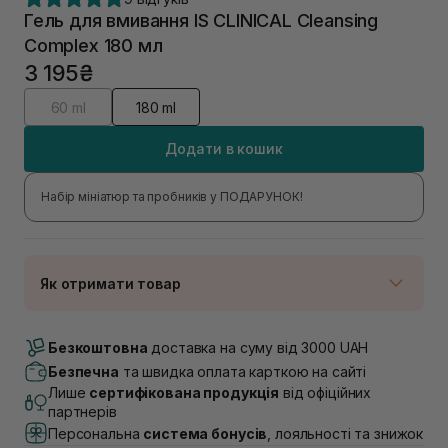
Гель для вмивання IS CLINICAL Cleansing
Complex 180 мл
3 195₴
60 ml
180 ml
Додати в кошик
Набір мініатюр та пробників у ПОДАРУНОК!
Як отримати товар
Доставка Новою Поштою
В наявності
Безкоштовна
доставка на суму від 3000 UAH
Самовивіз м. Луцьк, вул. Винниченка 4
Безпечна
та швидка оплата карткою на сайті
В наявності
Лише
сертифікована продукція
від офіційних
Самовивіз м. Львів, вул. Академіка Підстригача, 1В
партнерів
(Duck’s Lake)
Персональна
система бонусів
, лояльності та знижок
В наявності