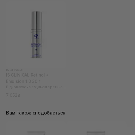
IS CLINICAL
IS CLINICAL Retinol +
Emulsion 1,0 30 г
Відновлююча емульсія з ретинолом
7 052₴
Вам також сподобається