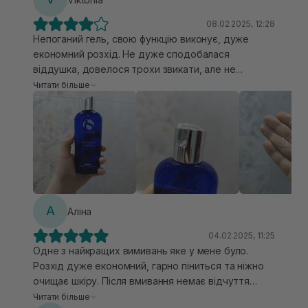
існуюче вмивання, яке саме з кислотами, але і
компенсуючі інгредієнти так підібрані, що шкіра не
08.02.2025, 12:28
має "претензій". Маленька версія зручна і на
Непоганий гель, свою функцію виконує, дуже
довго вистачає.
економний розхід. Не дуже сподобалася
віддушка, довелося трохи звикати, але не
критично, ну і вказано, що його можна
Читати більше
використовувати для вмивання 2 в 1, тобто без
етапу гідрофілки/щербету. Так от — не можна 😁
Після такого вмивання частинки консилера і
помади не змив, тобто це все одно тільки для
двохетапного вмивання. Вдруге, мабуть, не
візьму.
А
Аліна
04.02.2025, 11:25
Одне з найкращих вимивань яке у мене було.
Розхід дуже економний, гарно піниться та ніжно
очищає шкіру. Після вмивання немає відчуття
стягнення ( при тому що я на системних
Читати більше