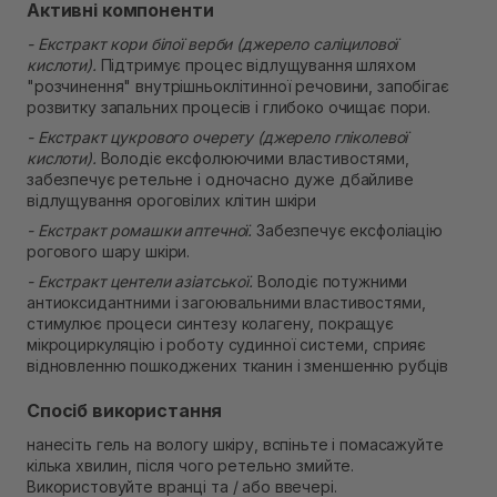
Активні компоненти
- Екстракт кори білої верби (джерело саліцилової
кислоти).
Підтримує процес відлущування шляхом
"розчинення" внутрішньоклітинної речовини, запобігає
розвитку запальних процесів і глибоко очищає пори.
- Екстракт цукрового очерету (джерело гліколевої
кислоти).
Володіє ексфолюючими властивостями,
забезпечує ретельне і одночасно дуже дбайливе
відлущування ороговілих клітин шкіри
- Екстракт ромашки аптечної.
Забезпечує ексфоліацію
рогового шару шкіри.
- Екстракт центели азіатської.
Володіє потужними
антиоксидантними і загоювальними властивостями,
стимулює процеси синтезу колагену, покращує
мікроциркуляцію і роботу судинної системи, сприяє
відновленню пошкоджених тканин і зменшенню рубців
Спосіб використання
нанесіть гель на вологу шкіру, вспіньте і помасажуйте
кілька хвилин, після чого ретельно змийте.
Використовуйте вранці та / або ввечері.