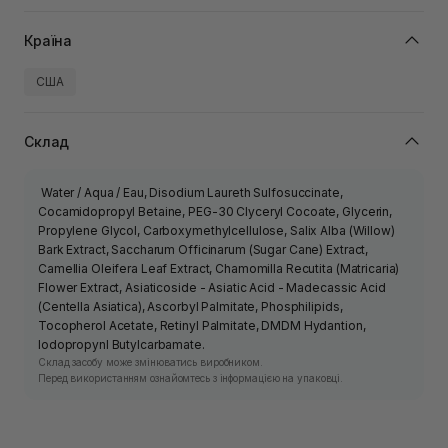
Країна
США
Склад
Water / Aqua / Eau, Disodium Laureth Sulfosuccinate,
Cocamidopropyl Betaine, PEG-30 Clyceryl Cocoate, Glycerin,
Propylene Glycol, Carboxymethylcellulose, Salix Alba (Willow)
Bark Extract, Saccharum Officinarum (Sugar Cane) Extract,
Camellia Oleifera Leaf Extract, Chamomilla Recutita (Matricaria)
Flower Extract, Asiaticoside - Asiatic Acid - Madecassic Acid
(Centella Asiatica), Ascorbyl Palmitate, Phosphilipids,
Tocopherol Acetate, Retinyl Palmitate, DMDM ​​Hydantion,
Iodopropynl Butylcarbamate.
Склад засобу може змінюватись виробником.
Перед використанням ознайомтесь з інформацією на упаковці.