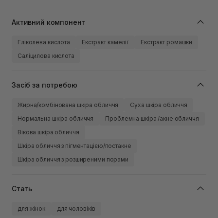
Активний компонент
Гліколева кислота
Екстракт камелії
Екстракт ромашки
Саліцилова кислота
Засіб за потребою
Жирна/комбінована шкіра обличчя
Суха шкіра обличчя
Нормальна шкіра обличчя
Проблемна шкіра /акне обличчя
Вікова шкіра обличчя
Шкіра обличчя з пігментацією/постакне
Шкіра обличчя з розширеними порами
Стать
для жінок
для чоловіків