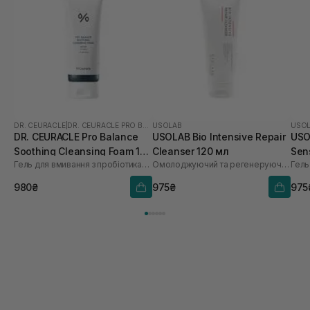
DR. CEURACLE
|
DR. CEURACLE PRO BALANCE
USOLAB
USO
DR. CEURACLE Pro Balance
USOLAB Bio Intensive Repair
USO
Soothing Cleansing Foam 150
Cleanser 120 мл
Sen
Гель для вмивання з пробіотиками
Омолоджуючий та регенеруючий гель для вмивання
мл
980₴
975₴
975