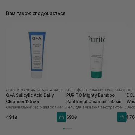
Вам також сподобається
QUESTION AND ANSWER
|
Q+A SALICYLIC ACID
PURITO
|
MIGHTY BAMBOO PANTHENOL
DCL
Q+A Salicylic Acid Daily
PURITO Mighty Bamboo
DCL 
Cleanser 125 мл
Panthenol Cleanser 150 мл
Was
Очищувальний засіб для обличчя із саліциловою кислотою
Гель для вмивання з екстрактом бамбука та пантенолом
494₴
690₴
1 7