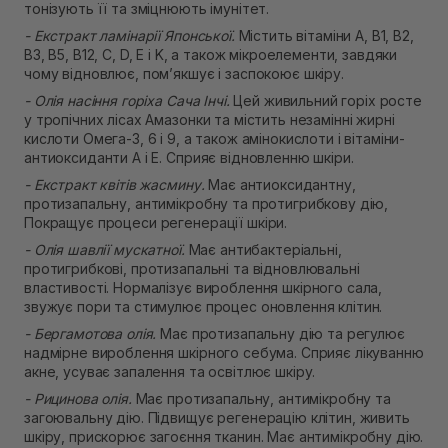
тонізують її та зміцнюють імунітет.
- Екстракт ламінарії Японської.
Містить вітаміни A, B1, B2,
B3, B5, B12, C, D, E і K, а також мікроелементи, завдяки
чому відновлює, пом’якшує і заспокоює шкіру.
- Олія насіння горіха Сача Інчі.
Цей живильний горіх росте
у тропічних лісах Амазонки та містить незамінні жирні
кислоти Омега-3, 6 і 9, а також амінокислоти і вітаміни-
антиоксиданти А і Е. Сприяє відновленню шкіри.
- Екстракт квітів жасмину.
Має антиоксидантну,
протизапальну, антимікробну та протигрибкову дію,
Покращує процеси регенерації шкіри.
- Олія шавлії мускатної.
Має антибактеріальні,
протигрибкові, протизапальні та відновлювальні
властивості. Нормалізує вироблення шкірного сала,
звужує пори та стимулює процес оновлення клітин.
- Бергамотова олія.
Має протизапальну дію та регулює
надмірне вироблення шкірного себума. Сприяє лікуванню
акне, усуває запалення та освітлює шкіру.
- Рицинова олія.
Має протизапальну, антимікробну та
загоювальну дію. Підвищує регенерацію клітин, живить
шкіру, прискорює загоєння тканин. Має антимікробну дію.