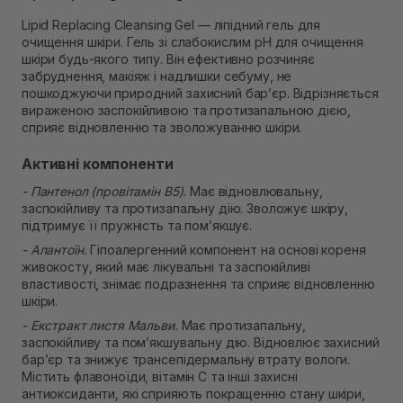
В наявності
Lipid Replacing Cleansing Gel — ліпідний гель для
Самовивіз м. Рівне, вул. 16-го Липня, 15
очищення шкіри. Гель зі слабокислим рН для очищення
В наявності
шкіри будь-якого типу. Він ефективно розчиняє
Самовивіз м. Рівне, вул. Кулика і Гудачека 23 (ТЦ
забруднення, макіяж і надлишки себуму, не
Екватор)
пошкоджуючи природний захисний бар’єр. Відрізняється
В наявності
вираженою заспокійливою та протизапальною дією,
сприяє відновленню та зволожуванню шкіри.
Активні компоненти
- Пантенол (провітамін B5).
Має відновлювальну,
заспокійливу та протизапальну дію. Зволожує шкіру,
підтримує її пружність та пом’якшує.
- Алантоїн.
Гіпоалергенний компонент на основі кореня
живокосту, який має лікувальні та заспокійливі
властивості, знімає подразнення та сприяє відновленню
шкіри.
- Екстракт листя Мальви.
Має протизапальну,
заспокійливу та пом’якшувальну дію. Відновлює захисний
бар’єр та знижує трансепідермальну втрату вологи.
Містить флавоноїди, вітамін С та інші захисні
антиоксиданти, які сприяють покращенню стану шкіри,