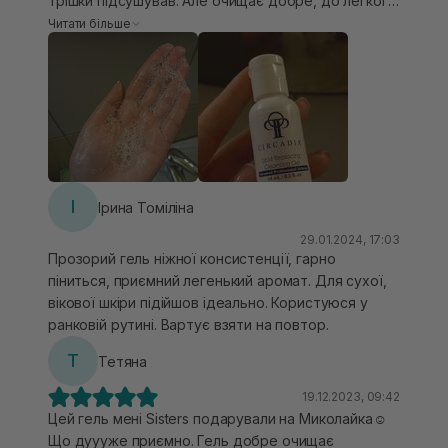
трішки підсушував. Але очищає добре, до легкого
скрипу. Піниться також добре, навіть від малої
Читати більше
каплі. Думаю у весняно-літню пору він зайшов би
ідеально!)
І
Ірина Томіліна
29.01.2024, 17:03
Прозорий гель ніжної консистенції, гарно
піниться, приємний легенький аромат. Для сухої,
вікової шкіри підійшов ідеально. Користуюся у
ранковій рутині. Вартує взяти на повтор.
Т
Тетяна
19.12.2023, 09:42
Цей гель мені Sisters подарували на Миколайка☺️
Що дуууже приємно. Гель добре очищає