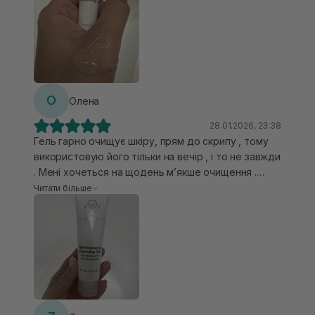
прозорого кольору. Гель вартий уваги. Єдиний
недолік для мене це не низька вартість.
О
Олена
28.01.2026, 23:38
Гель гарно очищує шкіру, прям до скрипу , тому
використовую його тільки на вечір , і то не завжди
. Мені хочеться на щодень мʼякше очищення .
Дуже гарно піниться , але в розмірі 60 мл,
Читати більше
дозатор трішки не подобається, дуже багато
видавлюється гелю.