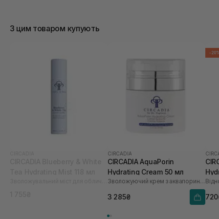
З цим товаром купують
-20
CIRCADIA
CIRCADIA
CIRC
CIRCADIA Blueberry & White
CIRCADIA AquaPorin
CIR
Tea Hydrating Mist 118 мл
Hydrating Cream 50 мл
Hyd
Зволожувальний міст для обличчя
Зволожуючий крем з аквапоринами
Відн
мл
1 755₴
3 285₴
720