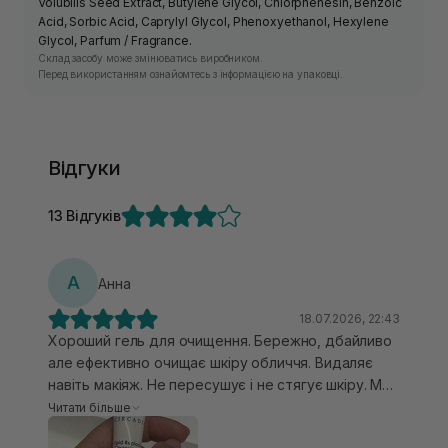
Volubilis Seed Extract, Butylene Glycol, Chlorphenesin, Benzoic
Acid, Sorbic Acid, Caprylyl Glycol, Phenoxyethanol, Hexylene
Glycol, Parfum / Fragrance.
Склад засобу може змінюватись виробником.
Перед використанням ознайомтесь з інформацією на упаковці.
Відгуки
13 Відгуків
А
Анна
18.07.2026, 22:43
Хороший гель для очищення. Бережно, дбайливо
але ефективно очищає шкіру обличчя. Видаляє
навіть макіяж. Не пересушує і не стягує шкіру. Має
заспокійливий ефект, сприяє відновленню та
Читати більше
зволоженню шкіри. Має ледь відчутний запах,