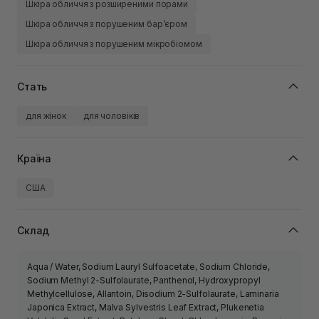
Шкіра обличчя з розширеними порами
Шкіра обличчя з порушеним барʼєром
Шкіра обличчя з порушеним мікробіомом
Стать
для жінок
для чоловіків
Країна
США
Склад
Aqua / Water, Sodium Lauryl Sulfoacetate, Sodium Chloride,
Sodium Methyl 2-Sulfolaurate, Panthenol, Hydroxypropyl
Methylcellulose, Allantoin, Disodium 2-Sulfolaurate, Laminaria
Japonica Extract, Malva Sylvestris Leaf Extract, Plukenetia