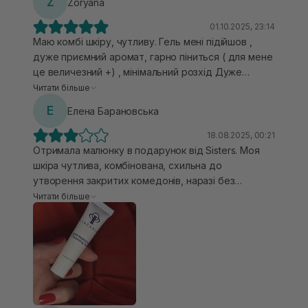
Z
Zoryana
01.10.2025, 23:14
Маю комбі шкіру, чутливу. Гель мені підійшов ,
дуже приємний аромат, гарно піниться ( для мене
це величезний +) , мінімальний розхід Дуже
добре очищає шкіру , не пересушує. Висипання
Читати більше
тощо - не спровокував Але на зимовий період,
Е
Елена Барановська
думаю чергувати гель з більш мʼякшим)
18.08.2025, 00:21
Отримала малюнку в подарунок від Sisters. Моя
шкіра чутлива, комбінована, схильна до
утворення закритих комедонів, наразі без
активних висипань. ❤️ Гель прозорого кольору,
Читати більше
густий, утворюється приємна піна при
намилюванні. Аромат засобу легкий, косметичний.
Використовувала як другий етап очищення - після
гідрофільної олії. Очищення в засобу досить
інтенсивне, після вмивання відчувала легке
стягнення, тому наносила спрей-міст від UIQ для
відновлення шкіри. 🙌🏼 Для моєї шкіри хотілось