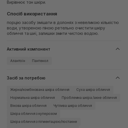
Вирівнює тон шкіри.
Спосіб використання
порцію засобу змішати в долонях з невеликою кількістю
води, утвореною піною ретельно очистити шкіру
обличчя та шиї, залишки змити чистою водою.
Активний компонент
Алантоїн
Пантенол
Засіб за потребою
Жирна/комбінована шкіра обличчя
Суха шкіра обличчя
Нормальна шкіра обличчя
Проблемна шкіра /акне обличчя
Вікова шкіра обличчя
Чутлива шкіра обличчя
Шкіра обличчя з куперозом
Шкіра обличчя з пігментацією/постакне