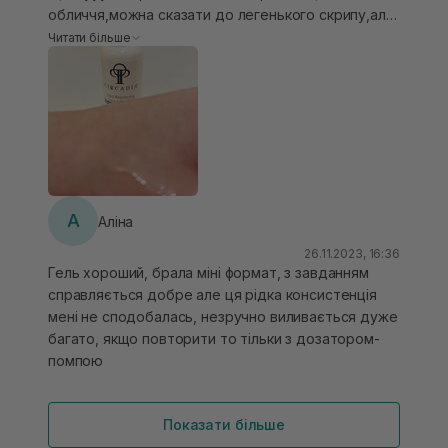
обличчя,можна сказати до легенького скрипу,але
при цьому обличчя зволожене і свіже.Пори
Читати більше
звужені.Шкіра гладенька і мʼяка на дотик.Сам гель
рідкої текстури,при контакті з водою гарно
емульгується в мʼякеньку пінку,яка делікатно але
при цьому ефективно очищає шкіру.Аромат
насичений,свіжий..Досить хороший гель,який
варто спробувати!
А
Аліна
26.11.2023, 16:36
Гель хороший, брала міні формат, з завданням
справляється добре але ця рідка консистенція
мені не сподобалась, незручно виливається дуже
багато, якщо повторити то тільки з дозатором-
помпою
Показати більше