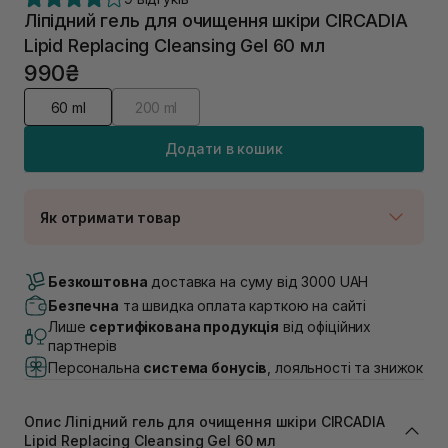
Ліпідний гель для очищення шкіри CIRCADIA
Lipid Replacing Cleansing Gel 60 мл
990₴
60 ml
200 ml
Додати в кошик
Як отримати товар
Доставка Новою Поштою
В наявності
Безкоштовна
доставка на суму від 3000 UAH
Самовивіз м. Луцьк, вул. Винниченка 4
Безпечна
та швидка оплата карткою на сайті
В наявності
Лише
сертифікована продукція
від офіційних
Самовивіз м. Львів, вул. Академіка Підстригача, 1В
партнерів
(Duck’s Lake)
Персональна
система бонусів
, лояльності та знижок
В наявності
Самовивіз м. Львів, вул. Івана Франка 36
В наявності
Опис Ліпідний гель для очищення шкіри CIRCADIA
Самовивіз м. Львів, вул. Степана Бандери 45
Lipid Replacing Cleansing Gel 60 мл