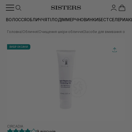
ВОЛОССЯ
ОБЛИЧЧЯ
ТІЛО
ДІМ
МЕРЧ
НОВИНКИ
БЕСТСЕЛЕРИ
АК
Головна
Обличчя
Очищення шкіри обличчя
Засоби для вмивання обли
|
|
|
ВИБІР ОКСАНИ
CIRCADIA
9 відгуків