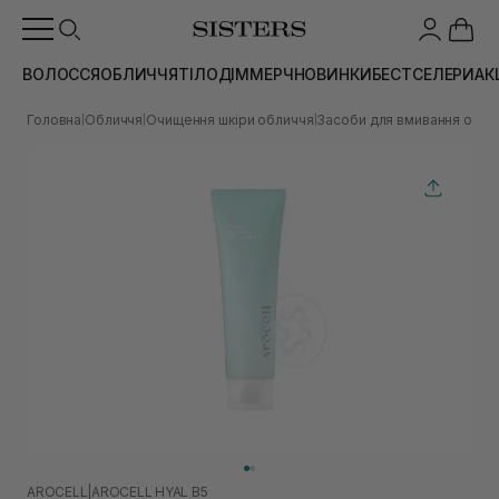
ВОЛОССЯ
ОБЛИЧЧЯ
ТІЛО
ДІМ
МЕРЧ
НОВИНКИ
БЕСТСЕЛЕРИ
АК
Головна
Обличчя
Очищення шкіри обличчя
Засоби для вмивання обли
|
|
|
AROCELL
|
AROCELL HYAL B5