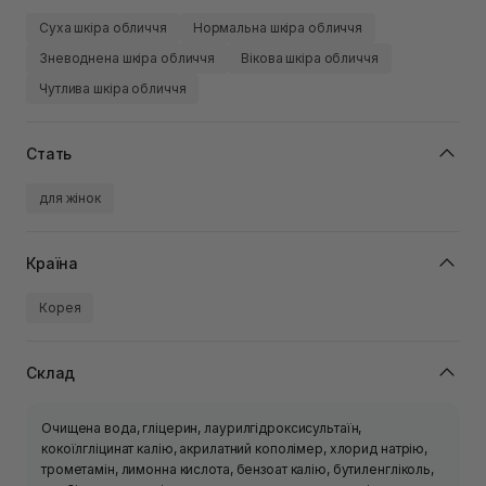
Суха шкіра обличчя
Нормальна шкіра обличчя
Зневоднена шкіра обличчя
Вікова шкіра обличчя
Чутлива шкіра обличчя
Стать
для жінок
Країна
Корея
Склад
Очищена вода, гліцерин, лаурилгідроксисультаїн,
кокоїлгліцинат калію, акрилатний кополімер, хлорид натрію,
трометамін, лимонна кислота, бензоат калію, бутиленгліколь,