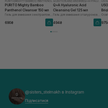
PURITO
|
MIGHTY BAMBOO PANTHENOL
QUESTION AND ANSWER
|
Q+A HYALURONIC ACID
USO
PURITO Mighty Bamboo
Q+A Hyaluronic Acid
USO
Panthenol Cleanser 150 мл
Cleansing Gel 125 мл
Bri
Гель для вмивання з екстрактом бамбука та пантенолом
Гель для вмивання з гіалуроновою кислотою
690₴
494₴
975
@sisters_stelmakh в Instagram
Підписатися