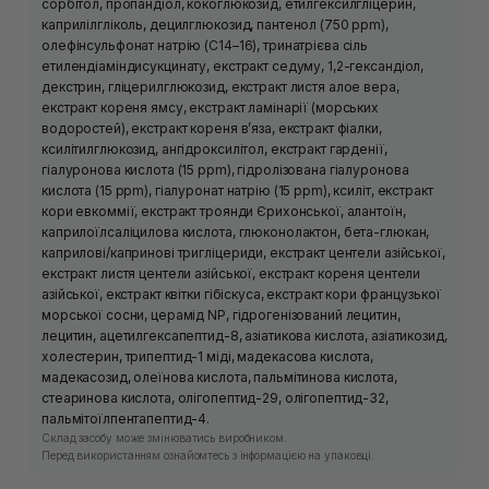
сорбітол, пропандіол, кокоглюкозид, етилгексилгліцерин,
каприлілгліколь, децилглюкозид, пантенол (750 ppm),
олефінсульфонат натрію (C14–16), тринатрієва сіль
етилендіаміндисукцинату, екстракт седуму, 1,2-гександіол,
декстрин, гліцерилглюкозид, екстракт листя алое вера,
екстракт кореня ямсу, екстракт ламінарії (морських
водоростей), екстракт кореня в’яза, екстракт фіалки,
ксилітилглюкозид, ангідроксилітол, екстракт гарденії,
гіалуронова кислота (15 ppm), гідролізована гіалуронова
кислота (15 ppm), гіалуронат натрію (15 ppm), ксиліт, екстракт
кори евкоммії, екстракт троянди Єрихонської, алантоїн,
каприлоїлсаліцилова кислота, глюконолактон, бета-глюкан,
каприлові/капринові тригліцериди, екстракт центели азійської,
екстракт листя центели азійської, екстракт кореня центели
азійської, екстракт квітки гібіскуса, екстракт кори французької
морської сосни, церамід NP, гідрогенізований лецитин,
лецитин, ацетилгексапептид-8, азіатикова кислота, азіатикозид,
холестерин, трипептид-1 міді, мадекасова кислота,
мадекасозид, олеїнова кислота, пальмітинова кислота,
стеаринова кислота, олігопептид-29, олігопептид-32,
пальмітоїлпентапептид-4.
Склад засобу може змінюватись виробником.
Перед використанням ознайомтесь з інформацією на упаковці.