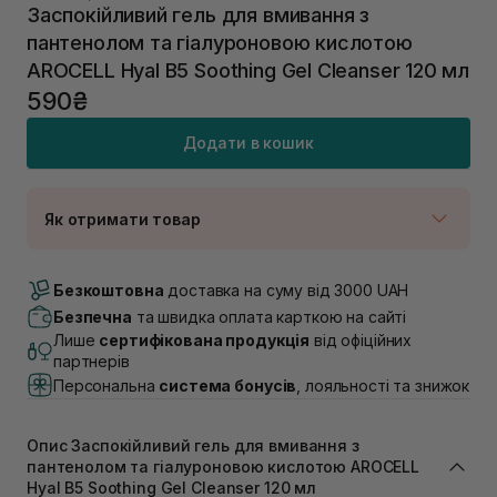
Заспокійливий гель для вмивання з
пантенолом та гіалуроновою кислотою
AROCELL Hyal B5 Soothing Gel Cleanser 120 мл
590₴
Додати в кошик
Як отримати товар
Доставка Новою Поштою
В наявності
Безкоштовна
доставка на суму від 3000 UAH
Самовивіз м. Луцьк, вул. Винниченка 4
Безпечна
та швидка оплата карткою на сайті
В наявності
Лише
сертифікована продукція
від офіційних
Самовивіз м. Львів, вул. Академіка Підстригача, 1В
партнерів
(Duck’s Lake)
Персональна
система бонусів
, лояльності та знижок
В наявності
Самовивіз м. Львів, вул. Івана Франка 36
В наявності
Опис Заспокійливий гель для вмивання з
Самовивіз м. Львів, вул. Степана Бандери 45
пантенолом та гіалуроновою кислотою AROCELL
Hyal B5 Soothing Gel Cleanser 120 мл
В наявності