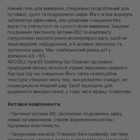
Самовивіз м. Рівне, вул. 16-го Липня, 15
Ніжний гель для вмивання, спеціально розроблений для
В наявності
чутливої, сухої та подразненої шкіри. Його м’яка формула
Самовивіз м. Рівне, вул. Кулика і Гудачека 23 (ТЦ
забезпечує ефективне, але дбайливе очищення без
Екватор)
відчуття стягнутості чи сухості після вмивання. Завдяки
В наявності
поєднанню пантенолу (вітамін B5) та комплексу
гіалуронової кислоти різної молекулярної ваги, засіб не
лише видаляє забруднення, а й активно зволожує та
заспокоює шкіру. Має слабкокислий рівень pH у
діапазоні 4.5 – 6.5.
AROCELL Hyal B5 Soothing Gel Cleanser підтримує
природний баланс вологи й сприяє зміцненню шкірного
бар’єра під час очищення. Його легка гелеподібна
текстура утворює ніжну піну, яка делікатно очищує, не
пошкоджуючи ліпідний шар. Засіб підходить для
щоденного використання, у тому числі вранці та ввечері.
Активні компоненти
- Пантенол (вітамін B5).
Заспокоює подразнену шкіру,
знімає почервоніння, сприяє відновленню клітин і
підтримує еластичність;
-
Гіалуронова кислота.
Створює багаторівневу систему
зволоження, утримує вологу в епідермісі та надає шкірі