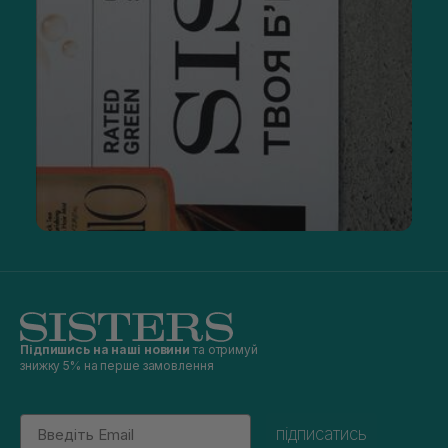
Підпишись на наші новини
та отримуй
знижку 5% на перше замовлення
Email
підписатись