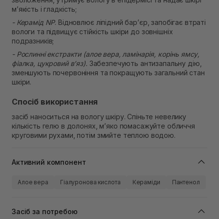
м’якість і гладкість;
- Керамід NP
. Відновлює ліпідний бар’єр, запобігає втраті
вологи та підвищує стійкість шкіри до зовнішніх
подразників;
- Рослинні екстракти (алое вера, ламінарія, корінь ямсу,
фіалка, цукровий в’яз).
Забезпечують антизапальну дію,
зменшують почервоніння та покращують загальний стан
шкіри.
Спосіб використання
засіб наноситься на вологу шкіру. Спіньте невелику
кількість гелю в долонях, м’яко помасажуйте обличчя
круговими рухами, потім змийте теплою водою.
Активний компонент
Алое вера
Гіалуронова кислота
Кераміди
Пантенол
Засіб за потребою