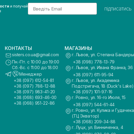
Email
вости
и получай
підписатись
з
КОНТАКТЫ
МАГАЗИНЫ
sisters.co.ua@gmail.com
г. Львов, ул. Степана Бандеры
Пн.-Пт. с 10:00 до 19:00
+38 (098) 778-13-79
Сб.-Вс. с 11:00 до 18:00
г. Львов, ул. Ивана Франка, 36
Менеджер
+38 (097) 611-95-94
+38 (097) 612-54-81
г. Львов, ул. Академика
+38 (097) 788-12-88
Подстригача, 1В (Duck's Lake)
+38 (097) 983-41-20
+38 (097) 101-97-16
+38 (068) 693-46-00
г. Ровно, ул. 16-го Июля, 15
+38 (068) 951-22-86
+38 (097) 544-61-44
г. Ровно, ул. Кулика и Гудачека
(ТЦ Экватор)
+38 (068) 209-34-88
г. Луцк, ул. Винниченка, 4