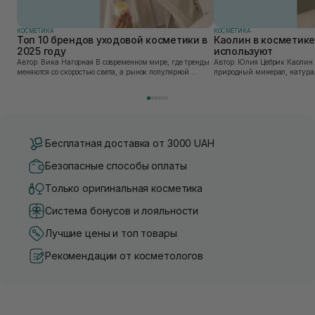
КОСМЕТИКА
КОСМЕТИКА
Топ 10 брендов уходовой косметики в
Каолин в косметике:
2025 году
используют
Автор: Вика Нагорная В современном мире, где тренды
Автор: Юлия Цебрик Каолин в косметологии – это
меняются со скоростью света, а рынок популярной
природный минерал, натурал
косметики переполнен новыми предложениями, выбор
имеет множество преимущес
средства для ухода становится настоящим вызовом....
головы, благодаря большому 
Бесплатная доставка от 3000 UAH
Безопасные способы оплаты
Только оригинальная косметика
Система бонусов и лояльности
Лучшие цены и топ товары
Рекомендации от косметологов