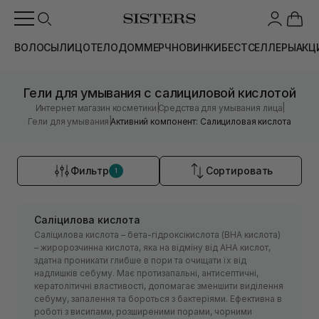
ВОЛОСЫ
ЛИЦО
ТЕЛО
ДОМ
МЕРЧ
НОВИНКИ
БЕСТСЕЛЛЕРЫ
АКЦ
Гели для умывания с салициловой кислотой
|
|
Интернет магазин косметики
Средства для умывания лица
|
Гели для умывания
Активний компонент: Салициловая кислота
Фильтр
Сортировать
1
Саліцилова кислота
Саліцилова кислота – бета-гідроксікислота (ВНА кислота)
– жиророзчинна кислота, яка на відміну від АНА кислот,
здатна проникати глибше в пори та очищати їх від
надлишків себуму. Має протизапальні, антисептичні,
кератолітичні властивості, допомагає зменшити виділення
себуму, запалення та бороться з бактеріями. Ефективна в
роботі з висипами, розширеними порами, чорними