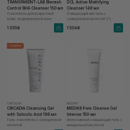
TRANSPARENT-LAB Blemish
DCL Active Mattifying
Control BHA Cleanser 150 мл
Cleanser 148 мл
Очиститель для возрастной
Очищающий мат гель с
кожи, подверженной акне
салициловой кислотой 2%
1 035₴
1 504₴
ПОДАРОК
CIRCADIA
MEDIK8
CIRCADIA Cleansing Gel
MEDIK8 Pore Cleanse Gel
with Salicylic Acid 198 мл
Intense 150 мл
Гель-очиститель с салициловой
Интенсивный очищающий гель с
кислотой
миндальной кислотой