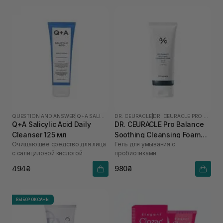
QUESTION AND ANSWER
|
Q+A SALICYLIC ACID
DR. CEURACLE
|
DR. CEURACLE PRO BALANCE
Q+A Salicylic Acid Daily
DR. CEURACLE Pro Balance
Cleanser 125 мл
Soothing Cleansing Foam
Очищающее средство для лица
Гель для умывания с
150 мл
с салициловой кислотой
пробиотиками
494₴
980₴
ВЫБОР ОКСАНЫ