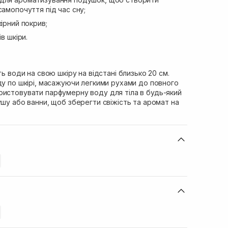
самопочуття під час сну;
ірний покрив;
в шкіри.
ть води на свою шкіру на відстані близько 20 см.
ду по шкірі, масажуючи легкими рухами до повного
ристовувати парфумерну воду для тіла в будь-який
ушу або ванни, щоб зберегти свіжість та аромат на