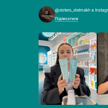
@sisters_stelmakh в Instag
Підписатися