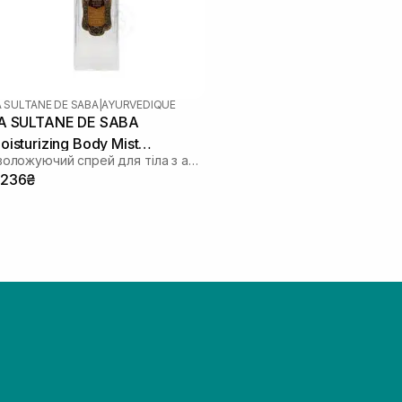
A SULTANE DE SABA
|
AYURVEDIQUE
A SULTANE DE SABA
oisturizing Body Mist
Зволожуючий спрей для тіла з ароматом амбри, ванілі та пачулі
yurvedique Ambre Vanille
 236₴
atchouli 200 мл