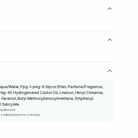
 Aqua/Water, Ppg-1-peg-9 Glycol Ether, Perfume/Fragrance,
Peg-40 Hydrogenated Castor Oil, Linalool, Hexyl Cinnamal,
 Geraniol, Butyl Methoxybenzoylmethane, Ethylhexyl
Salicylate.
иробником.
з інформацією на упаковці.