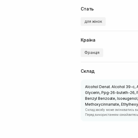
Стать
для жінок
Країна
Франція
Склад
Alcohol Denat. Alcohol 39-c,
Glycerin, Ppg-26-buteth-26, 
Benzyl Benzoate, Isoeugenol,
Methoxycinnamate, Ethylhexyl 
Склад засобу може змінюватись в
Перед використанням ознайомтесь 