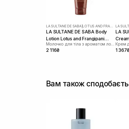
LA SULTANE DE SABA
|
LOTUS AND FRANGIPANI FLOWERS
LA SUL
LA SULTANE DE SABA Body
LA SU
Lotion Lotus and Frangipani
Cream
Молочко для тіла з ароматом лотосу та франжипані
Flowers 200 мл
Flowe
2 116₴
1 367
Вам також сподобаєть