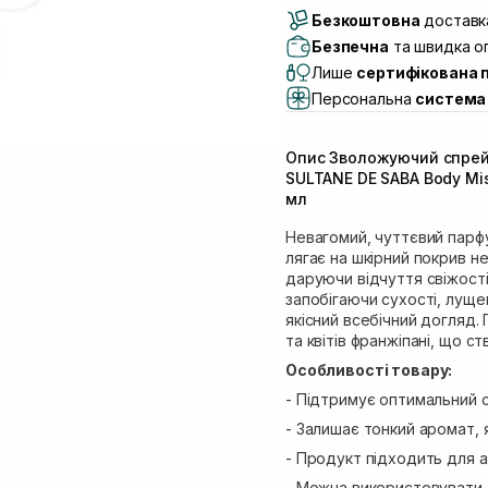
Безкоштовна
Самовивіз м. Луцьк, 
доставка
Самовивіз м. Львів, в
Безпечна
та швидка оп
(Duck’s Lake)
Лише
сертифікована 
Самовивіз м. Львів, в
Персональна
система 
Самовивіз м. Львів, 
Самовивіз м. Рівне, ву
Опис Зволожуючий спрей 
Самовивіз м. Рівне, в
SULTANE DE SABA Body Mist
Екватор)
мл
Невагомий, чуттєвий парфу
лягає на шкірний покрив 
даруючи відчуття свіжості
запобігаючи сухості, лущен
якісний всебічний догляд.
та квітів франжіпані, що с
Особливості товару:
- Підтримує оптимальний с
- Залишає тонкий аромат,
- Продукт підходить для а
- Можна використовувати