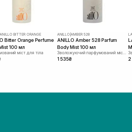
ANILLO BITTER ORANGE
ANILLO
|
AMBER 528
L
O Bitter Orange Perfume
ANILLO Amber 528 Parfum
L
Mist 100 мл
Body Mist 100 мл
M
ований міст для тіла
Зволожуючий парфумований міст для тіла
A
₴
1 535₴
2
P