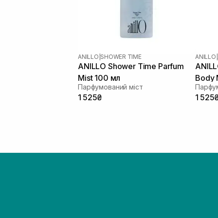
ANILLO
|
SHOWER TIME
ANILLO
|
ANILLO Shower Time Parfum
ANILL
Mist 100 мл
Body 
Парфумований міст
Парфум
1 525₴
1 525