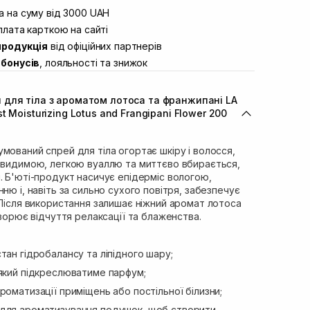
вул. Винниченка 4
 на суму від 3000 UAH
В наявності
ул. Академіка Підстригача, 1В
лата карткою на сайті
Немає в наявності!
продукція
від офіційних партнерів
ул. Івана Франка 36
Немає в наявності!
бонусів
, лояльності та знижок
вул. Степана Бандери 45
В наявності
л. 16-го Липня, 15
Немає в наявності!
для тіла з ароматом лотоса та франжипані LA
ул. Кулика і Гудачека 23 (ТЦ
Немає в наявності!
 Moisturizing Lotus and Frangipani Flower 200
мований спрей для тіла огортає шкіру і волосся,
невидимою, легкою вуаллю та миттєво вбирається,
. Б'юті-продукт насичує епідерміс вологою,
ню і, навіть за сильно сухого повітря, забезпечує
 Після використання залишає ніжний аромат лотоса
творює відчуття релаксації та блаженства.
тан гідробалансу та ліпідного шару;
 який підкреслюватиме парфум;
роматизації приміщень або постільної білизни;
 для ароматизування подушок, щоб створити