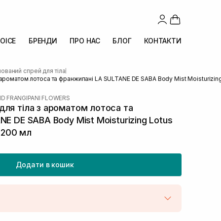
OICE
БРЕНДИ
ПРО НАС
БЛОГ
КОНТАКТИ
ваний спрей для тіла
|
ароматом лотоса та франжипані LA SULTANE DE SABA Body Mist Moisturizing 
D FRANGIPANI FLOWERS
ля тіла з ароматом лотоса та
E DE SABA Body Mist Moisturizing Lotus
r 200 мл
Додати в кошик
штою
В наявності