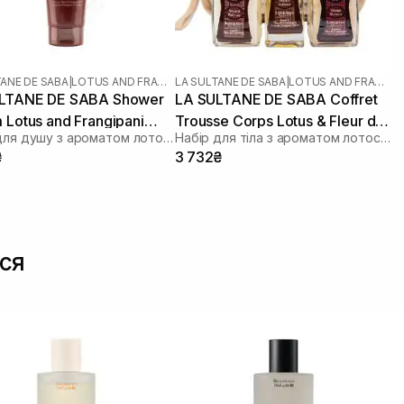
TANE DE SABA
|
LOTUS AND FRANGIPANI FLOWERS
LA SULTANE DE SABA
|
LOTUS AND FRANGIPANI FLOWERS
LTANE DE SABA Shower
LA SULTANE DE SABA Coffret
 Lotus and Frangipani
Trousse Corps Lotus & Fleur de
Крем для душу з ароматом лотосу та франжипані
Набір для тіла з ароматом лотосу та франжипані
rs 200 мл
Frangipanier
₴
3 732₴
ся