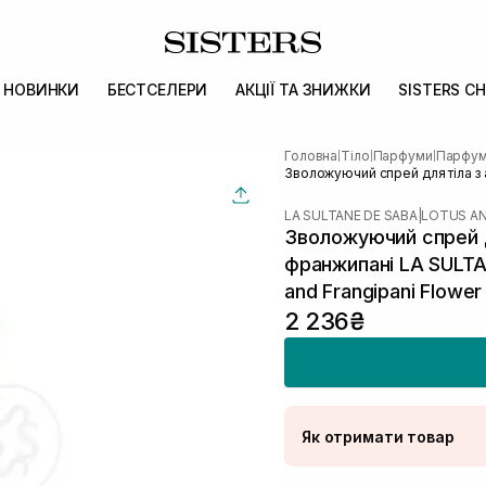
НОВИНКИ
БЕСТСЕЛЕРИ
АКЦІЇ ТА ЗНИЖКИ
SISTERS CH
Головна
Тіло
Парфуми
Парфумо
|
|
|
Зволожуючий спрей для тіла з 
LA SULTANE DE SABA
|
LOTUS AN
Зволожуючий спрей д
франжипані LA SULTAN
and Frangipani Flowe
2 236₴
Як отримати товар
Доставка Новою По