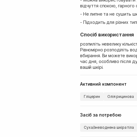
відчуття спокою, гарного 
- Не липне та не сушить шк
- Підходить для різних типі
Спосіб використання
розпиліть невелику кількіс
Рівномірно розподіліть во
вбирання. Ви можете вико
час дня, особливо після д
вашій шкірі.
Активний компонент
Гліцерин
Олія рицинова
Засіб за потребою
Суха/зневоднена шкіра тіла