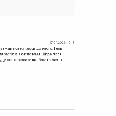
17.04.2026, 10:18
 завжди повертаюсь до нього. Гель
 засобів з кислотами. Шкіра після
 буду повторювати ще багато разів)