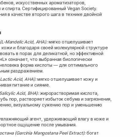
абенов, искусственных ароматизаторов,
 и спирта. Сертифицированный Vegan Society.
ия в качестве второго шага в технике двойной
ы
(L-Mandelic Acid, AHA):
мягко отшелушивает
 кожи и благодаря своей молекулярной структуре
вовать в порах для деликатной, но эффективной
«L» означает, что выбранная биологически
человека форма кислоты — для оптимального
ьным раздражением.
Lactic Acid, AHA):
мягко отшелушивает кожу и
ивая питание и сияние.
licylic Acid, BHA):
жирорастворимая кислота,
убь пор, растворяет избыток себума и загрязнения,
щению, визуальному сужению пор и уменьшению
влажняющий агент, удерживающий влагу в коже и
ортное ощущение после умывания.
тана (Garcinia Mangostana Peel Extract):
богат