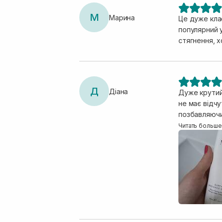
М
Марина
Це дуже клас
популярний у
стягнення, х
Д
Діана
Дуже крутий 
не має відчу
позбавляючи 
зменшились 
Читать больше
проходять ш
має прозори
щоденному ви
клінзер. Обо