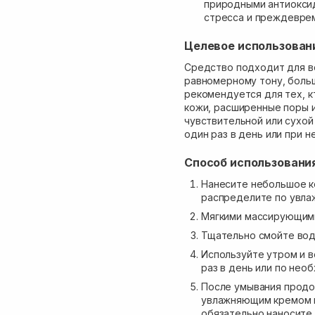
природными антиоксид
стресса и преждеврем
Целевое использован
Средство подходит для в
равномерному тону, боль
рекомендуется для тех, к
кожи, расширенные поры и
чувствительной или сухо
один раз в день или при 
Способ использовани
Нанесите небольшое ко
распределите по увла
Мягкими массирующими
Тщательно смойте вод
Используйте утром и в
раз в день или по нео
После умывания продо
увлажняющим кремом в
обязательно наносите 