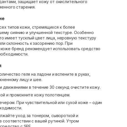
антами, защищает кожу от окислительного
енного старения.
ие
сех типов кожи, стремящихся к более
шему сиянию и улучшенной текстуре. Особенно
то имеет тусклый цвет лица, неровную текстуру
ли склонность к засорению пор. При
й коже бренд рекомендует использовать средство
необходимости.
я
личество геля на ладони и вспените в руках,
жненному лицу и шее.
 движениями в течение 30 секунд очистите кожу.
ой и промокните кожу полотенцем.
ечером. При чувствительной или сухой коже – один
бходимости.
лжайте уход за тонером, сывороткой и
 соответствии с вашей рутиной. Утром
средство с SPF.