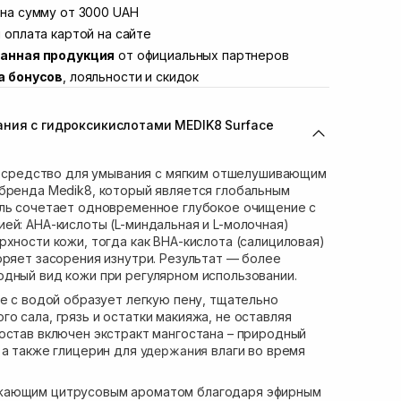
Винниченка 4
на сумму от 3000 UAH
В наличии
ул. Академика Подстригача, 1В (Duck's
 оплата картой на сайте
В наличии
анная продукция
от официальных партнеров
вана Франко 36)
В наличии
а бонусов
, лояльности и скидок
ул. Степана Бандеры 43
В наличии
В наличии
ния с гидроксикислотами MEDIK8 Surface
ул. Кулика и Гудачека 23 (ТЦ Экватор)
В наличии
 – средство для умывания с мягким отшелушивающим
бренда Medik8, который является глобальным
ель сочетает одновременное глубокое очищение с
ей: AHA-кислоты (L-миндальная и L-молочная)
рхности кожи, тогда как BHA-кислота (салициловая)
оряет засорения изнутри. Результат — более
дный вид кожи при регулярном использовании.
те с водой образует легкую пену, тщательно
о сала, грязь и остатки макияжа, не оставляя
остав включен экстракт мангостана – природный
 а также глицерин для
удержания
влаги во время
жающим цитрусовым ароматом благодаря эфирным