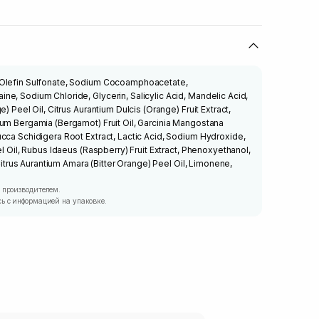
 Olefin Sulfonate, Sodium Cocoamphoacetate,
e, Sodium Chloride, Glycerin, Salicylic Acid, Mandelic Acid,
) Peel Oil, Citrus Aurantium Dulcis (Orange) Fruit Extract,
um Bergamia (Bergamot) Fruit Oil, Garcinia Mangostana
cca Schidigera Root Extract, Lactic Acid, Sodium Hydroxide,
el Oil, Rubus Idaeus (Raspberry) Fruit Extract, Phenoxyethanol,
 Citrus Aurantium Amara (Bitter Orange) Peel Oil, Limonene,
 производителем.
ь с информацией на упаковке.