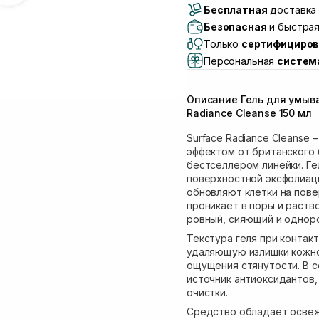
Бесплатная
Самовывоз г. Луцк, 
доставка 
Самовывоз г. Львов, 
Безопасная
и быстрая
Lake)
Только
сертифициров
Самовывоз Львов (И
Персональная
систем
Самовывоз г. Львов 
Самовывоз Ровно
Описание Гель для умыва
Самовывоз г. Ровно, 
Radiance Cleanse 150 мл
Surface Radiance Cleanse
эффектом от британского 
бестселлером линейки. Г
поверхностной эксфолиаци
обновляют клетки на пове
проникает в поры и раств
ровный, сияющий и одноро
Текстура геля при контак
удаляющую излишки кожног
ощущения стянутости. В с
источник антиоксидантов,
очистки.
Средство обладает осве