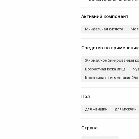
Активний компонент
Миндальная кислота
Мол
Средство по применени
Жирная/комбинированная ко
Возрастная кожа лица
Чу
Кожа лица с пигментацией/п
Пол
для женщин
для мужчин
Страна