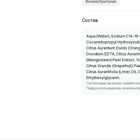
Великобритания
Состав
Aqua (Water), Sodium C14-16
Cocamidopropyl Hydroxysultain
Citrus Aurantium Dulcis (Orange
Disodium EDTA, Citrus Auranti
(Mangosteen) Peel Extract, Yu
Citrus Grandis (Grapefruit) Pe
Citrus Aurantifolia (Lime) Oil,
Ethylhexylglycerin.
Состав средства может изменяться
Перед использованием ознакомьтес