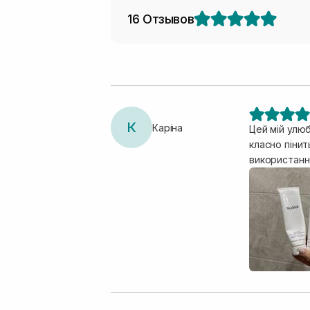
16 Отзывов
К
Каріна
Цей мій улюб
класно пінит
використання