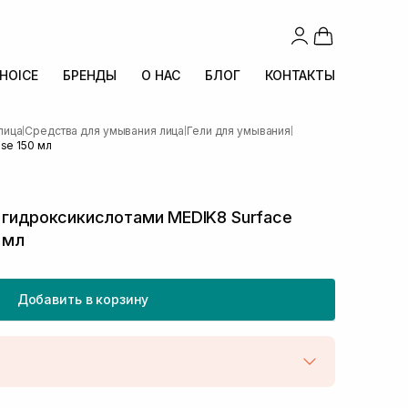
CHOICE
БРЕНДЫ
О НАС
БЛОГ
КОНТАКТЫ
лица
Средства для умывания лица
Гели для умывания
|
|
|
se 150 мл
 гидроксикислотами MEDIK8 Surface
 мл
Добавить в корзину
той
В наличии