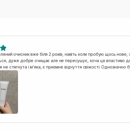
лений очисник вже біля 2 років, навіть коли пробую щось нове,
ься, дуже добре очищає але не пересушує, хоча це властиво для
 не стягнута і мʼяка, є приємне відчуття свіжості. Однозначно