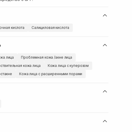
очная кислота
Салициловая кислота
ю
жа лица
Проблемная кожа /акне лица
вствительная кожа лица
Кожа лица с куперозом
остакне
Кожа лица с расширенными порами