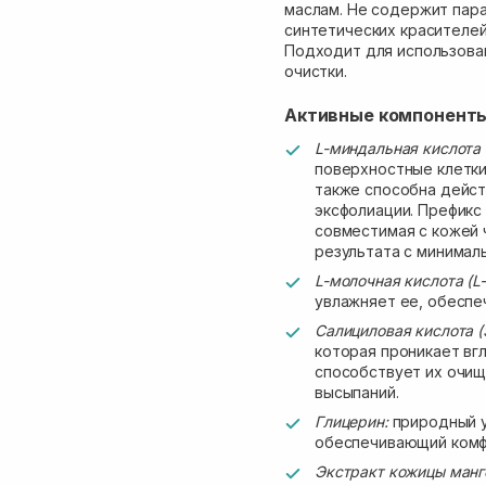
маслам. Не содержит пар
синтетических красителей
Подходит для использован
очистки.
Активные компонент
L-миндальная кислота 
поверхностные клетки
также способна дейст
эксфолиации. Префикс 
совместимая с кожей 
результата с минимал
L-молочная кислота (L-
увлажняет ее, обеспеч
Салициловая кислота (Sa
которая проникает вгл
способствует их очи
высыпаний.
Глицерин:
природный у
обеспечивающий комф
Экстракт кожицы мангос