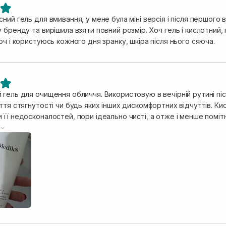
ний гель для вмивання, у мене була міні версія і після першого 
 бренду та вирішила взяти повний розмір. Хоч гель і кислотний,
оч і користуюсь кожного дня зранку, шкіра після нього сяюча.
гель для очищення обличчя. Використовую в вечірній рутині піс
ття стягнутості чи будь яких інших дискомфортних відчуттів. Ки
її недосконалостей, пори ідеально чисті, а отже і менше помітн
плями постакне. Після регулярного використання значно скороти
видше. Окрім цього, помітила, що після застосування цього гел
й колір та густу текстуру. Для якісного очищення обличчя дост
користанні 1 раз в день вже пів року, використала трохи більш
в'язково буде на повторі!