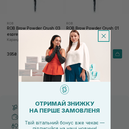
ROB
ROB
ROB Brow Powder Crush 03
ROB Brow Powder Crush 01
espresso 1,19 г
latte 1,19 г
Карандаш для бровей
Карандаш для бровей
395₴
395₴
ОТРИМАЙ ЗНИЖКУ
Бесплатная доставка от 3000 UAH
НА ПЕРШЕ ЗАМОВЛЕНЯ
Безопасные способы оплаты
Твій вітальний бонус вже чекає —
Только оригинальная косметика
підписуйся
на
наші новини!