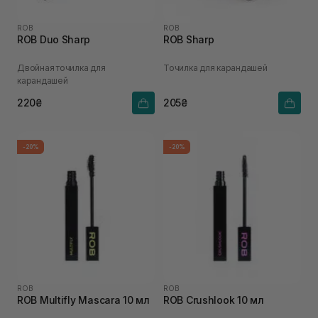
ROB
ROB
ROB Duo Sharp
ROB Sharp
Двойная точилка для
Точилка для карандашей
карандашей
220₴
205₴
-20%
-20%
ROB
ROB
ROB Multifly Mascara 10 мл
ROB Crushlook 10 мл