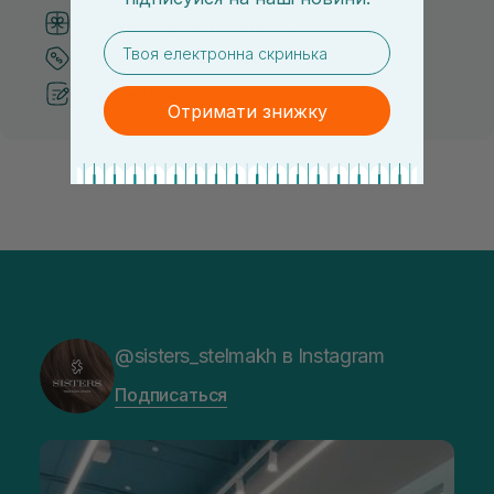
Система бонусов и лояльности
email
Лучшие цены и топ товары
Рекомендации от косметологов
Отримати знижку
@sisters_stelmakh в Instagram
Подписаться