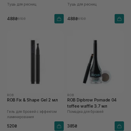
Тушь для ресниц
Тушь для ресниц
488₴
488₴
610₴
610₴
ROB
ROB
ROB Fix & Shape Gel 2 мл
ROB Dipbrow Pomade 04
toffee waffle 3.7 мл
Гель для бровей с эффектом
Помадка для бровей
ламинирования
520₴
385₴