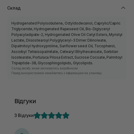
Склад
Hydrogenated Polyisobutene, Octyldodecanol, Caprylic/Capric
Triglyceride, Hydrogenated Rapeseed Oil, Bis-Diglyceryl
Polyacyladipate-2, Hydrogenated Olive Oil Cetyl Esters, Myristyl
Lactate, Diisostearoyl Polyglyceryl-3 Dimer Dilinoleate,
Dipalmitoyl hydroxyproline, Sunflower seed Oil, Tocopherol,
Ascorbyl Tetraisopalmitate, Cetearyl Ethylhexanoate, Sorbitan
Isostearate, Portulaca Pilosa Extract, Sucrose Cocoate, Palmitoyl
Tripeptide-38, Glycosphingolipids, Glycolipids.
Склад засобу може змінюватись виробником.
Перед використанням ознайомтесь з інформацією на упаковці.
Відгуки
3 Відгуки