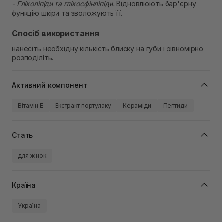
- Гліколіпіди та глікосфінліпіди.
Відновлюють бар'єрну
функцію шкіри та зволожують її.
Спосіб використання
нанесіть необхідну кількість блиску на губи і рівномірно
розподіліть.
Активний компонент
Вітамін Е
Екстракт портулаку
Кераміди
Пептиди
Стать
для жінок
Країна
Україна