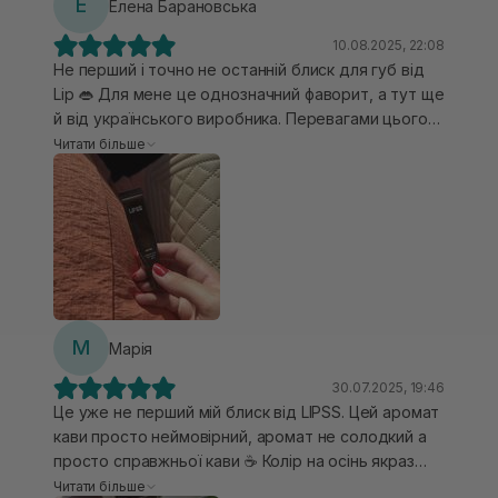
Е
Елена Барановська
10.08.2025, 22:08
Не перший і точно не останній блиск для губ від
Lip 👄 Для мене це однозначний фаворит, а тут ще
й від українського виробника. Перевагами цього
продукту є те, що він не липне на губах. Я не
Читати більше
люблю такі відчуття, вони характерні для
багатьох блисків, а цей дуже лагідний до губ,
ніжно покриває їх та приємно лягає на вуста 😍 В
нього насичений коричневий колір, проте на губах
він дещо світліший. Приємний аромат кави
відчувається доти, доки нанесений продукт. Для
мене він все літо, я його використовую постійно, з
ним забула, що таке сухість губ. 😍🥰 Вже є в мене
М
Марія
з новим ароматом та кольором і чекає своєї
черги, тому поки він незамінний для мене.
30.07.2025, 19:46
Це уже не перший мій блиск від LIPSS. Цей аромат
кави просто неймовірний, аромат не солодкий а
просто справжньої кави ☕ Колір на осінь якраз
буде шикарний. Тримається на губах добре,
Читати більше