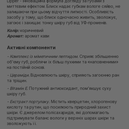
Lipper - інноваційна формула догляду за губами з
Самовивіз м. Рівне, вул. 16-го Липня, 15
миттєвим ефектом. Блиск надає губкам вологе сяйво, не
В наявності
залишаючи при цьому відчуття липкості. Особливість
Самовивіз м. Рівне, вул. Кулика і Гудачека 23 (ТЦ
засобу у тому, що блиск одночасно живить, зволожує,
Екватор)
загоює і захищає тонку шкіру губ від УФ-променів.
Немає в наявності!
Колір:
коричневий
Аромат:
аромат кави
Активні компоненти
- Комплекс із міметичним пептидом.
Сприяє збільшенню
об’єму губ, роблячи їх більш пухкими та «наповненими»
на постійній основі.
- Цераміди.
Відновлюють шкіру, сприяють загоєнню ран
та тріщин.
- Вітамін Е.
Потужний антиоксидант, пом'якшує суху
шкіру губ.
- Екстракт портулаку.
Містить кверцетин, хлорогенову
кислоту та рутин, що посилюють природний захист
шкіри. Є джерелом полісахаридів, які допомагають
підтримувати баланс вологи у верхніх шарах шкіри та
зволожують її.