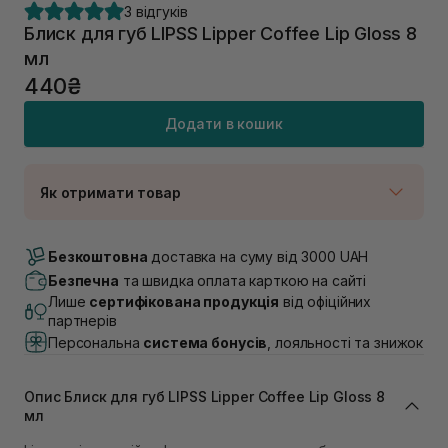
3 відгуків
Блиск для губ LIPSS Lipper Coffee Lip Gloss 8
мл
440₴
Додати в кошик
Як отримати товар
Доставка Новою Поштою
Немає в наявності!
Безкоштовна
доставка на суму від 3000 UAH
Самовивіз м. Луцьк, вул. Винниченка 4
Безпечна
та швидка оплата карткою на сайті
В наявності
Лише
сертифікована продукція
від офіційних
Самовивіз м. Львів, вул. Академіка Підстригача, 1В
партнерів
(Duck’s Lake)
Персональна
система бонусів
, лояльності та знижок
Немає в наявності!
Самовивіз м. Львів, вул. Івана Франка 36
В наявності
Опис Блиск для губ LIPSS Lipper Coffee Lip Gloss 8
Самовивіз м. Львів, вул. Степана Бандери 45
мл
В наявності