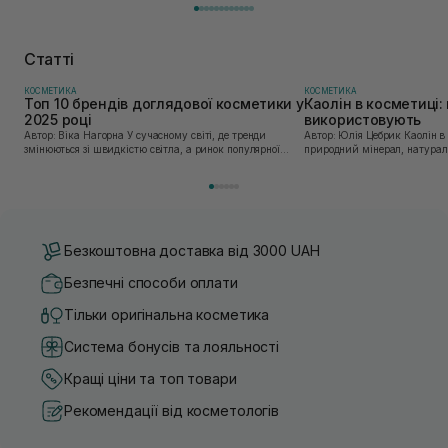
Статті
КОСМЕТИКА
КОСМЕТИКА
Топ 10 брендів доглядової косметики у
Каолін в косметиці: 
2025 році
використовують
Автор: Віка Нагорна У сучасному світі, де тренди
Автор: Юлія Цебрик Каолін в косметології – це
змінюються зі швидкістю світла, а ринок популярної
природний мінерал, натураль
косметики переповнений новими пропозиціями, вибір
безліч переваг для шкіри обл
засобу для себе стає справжнім викликом. 2025 р...
завдяки великій кількості ко
Безкоштовна доставка від 3000 UAH
Безпечні способи оплати
Тільки оригінальна косметика
Система бонусів та лояльності
Кращі ціни та топ товари
Рекомендації від косметологів