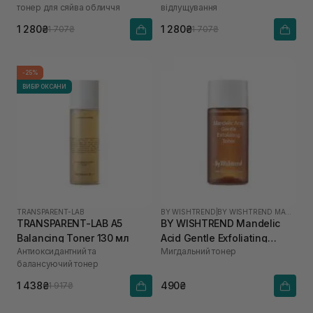
тонер для сяйва обличчя
відлущування
1 280₴
1 280₴
1 707₴
1 707₴
-25%
ВИБІР ОКСАНИ
TRANSPARENT-LAB
BY WISHTREND
|
BY WISHTREND MANDELIC ACID
TRANSPARENT-LAB A5
BY WISHTREND Mandelic
Balancing Toner 130 мл
Acid Gentle Exfoliating
Антиоксидантний та
Мигдальний тонер
Toner 30 мл
балансуючий тонер
1 438₴
490₴
1 917₴