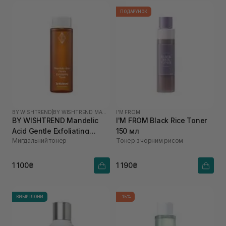
ПОДАРУНОК
BY WISHTREND
|
BY WISHTREND MANDELIC ACID
I'M FROM
BY WISHTREND Mandelic
I'M FROM Black Rice Toner
Acid Gentle Exfoliating
150 мл
Мигдальний тонер
Тонер з чорним рисом
Toner 150 мл
1 100₴
1 190₴
ВИБІР ІЛОНИ
-15%