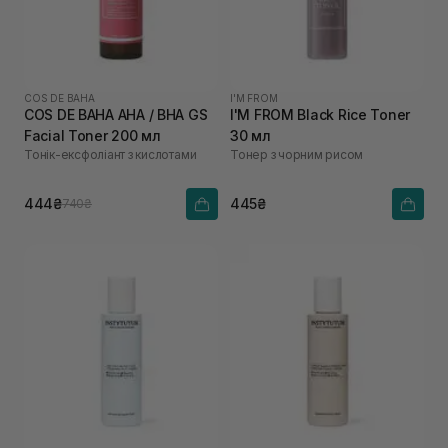
COS DE BAHA
I'M FROM
COS DE BAHA AHA / BHA GS
I'M FROM Black Rice Toner
Facial Toner 200 мл
30 мл
Тонік-ексфоліант з кислотами
Тонер з чорним рисом
444₴
445₴
740₴