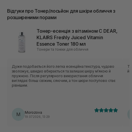
Відгуки про Тонер/лосьйон для шкіри обличчя з
розширеними порами
Тонер-есенція з вітаміном C DEAR,
KLAIRS Freshly Juiced Vitamin
Essence Toner 180 мл
Тонери та тоніки для обличчя
Дуже подобається його легка есенційна текстура, чудово
То
зволожує, швидко вбирається та залишає шкіру м’якою й
йо
пружною. Після регулярного використання обличчя
виглядає більш свіжим, сяючим, а тон шкіри поступово стає
рівнішим.
Morozova
M
19.07.2026, 13:29