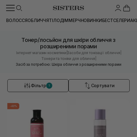
ВОЛОССЯ
ОБЛИЧЧЯ
ТІЛО
ДІМ
МЕРЧ
НОВИНКИ
БЕСТСЕЛЕРИ
АК
Тонер/лосьйон для шкіри обличчя з
розширеними порами
|
|
Інтернет магазин косметики
Засоби для тонізації обличчя
|
Тонери та тоніки для обличчя
Засіб за потребою: Шкіра обличчя з розширеними порами
Фільтр
Сортувати
1
-40%