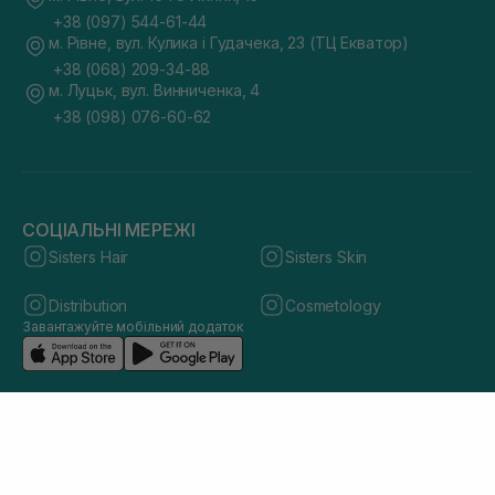
+38 (097) 544-61-44
м. Рівне, вул. Кулика і Гудачека, 23 (ТЦ Екватор)
+38 (068) 209-34-88
м. Луцьк, вул. Винниченка, 4
+38 (098) 076-60-62
СОЦІАЛЬНІ МЕРЕЖІ
Sisters Hair
Sisters Skin
Distribution
Cosmetology
Завантажуйте мобільний додаток
© 2026 sisters.co.ua. Всі права захищено