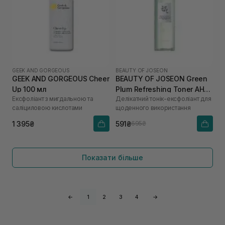
GEEK AND GORGEOUS
BEAUTY OF JOSEON
GEEK AND GORGEOUS Cheer
BEAUTY OF JOSEON Green
Up 100 мл
Plum Refreshing Toner AHA
Ексфоліант з мигдальною та
Делікатний тонік-ексфоліант для
+ BHA 150 мл
саліциловою кислотами
щоденного використання
1 395₴
591₴
695₴
Показати більше
←
1
2
3
4
→