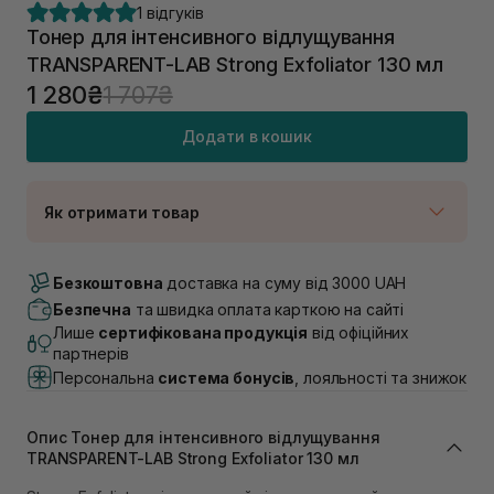
1 відгуків
Тонер для інтенсивного відлущування
TRANSPARENT-LAB Strong Exfoliator 130 мл
1 280₴
1 707₴
Додати в кошик
Як отримати товар
Доставка Новою Поштою
В наявності
Безкоштовна
доставка на суму від 3000 UAH
Самовивіз м. Луцьк, вул. Винниченка 4
Безпечна
та швидка оплата карткою на сайті
В наявності
Лише
сертифікована продукція
від офіційних
Самовивіз м. Львів, вул. Академіка Підстригача, 1В
партнерів
(Duck’s Lake)
Персональна
система бонусів
, лояльності та знижок
Немає в наявності!
Самовивіз м. Львів, вул. Івана Франка 36
В наявності
Опис Тонер для інтенсивного відлущування
Самовивіз м. Львів, вул. Степана Бандери 45
TRANSPARENT-LAB Strong Exfoliator 130 мл
В наявності