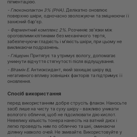
пігментацією.
- Глюконолактон 3% (PHA).
Делікатно оновлює
поверхню шкіри, одночасно зволожуючи та зміцнюючи її
захисний бар’єр.
- Ферментний комплекс 2%.
Розчиняє зв’язки між
ороговілими клітинами без механічного тертя,
забезпечуючи гладкість і м’якість шкіри, при цьому не
викликаючи подразнень.
- Гліцерин
. Притягує та утримує вологу, допомагає
уникнути відчуття стягнутості після відлущування.
- Вітамін Е.
Антиоксидант, який захищає шкіру від
негативного впливу зовнішніх факторів та підтримує її
оновлення.
Спосіб використання
перед використанням добре струсіть флакон. Наносьте
засіб лише на чисту та суху шкіру – важливо уникати
вологого обличчя, щоб не підсилювати дію кислот.
Невелику кількість тонера нанесіть на ватний диск і
легко проведіть ним по обличчю та шиї, оминаючи
ділянку навколо очей. Не змивайте. Використовуйте у