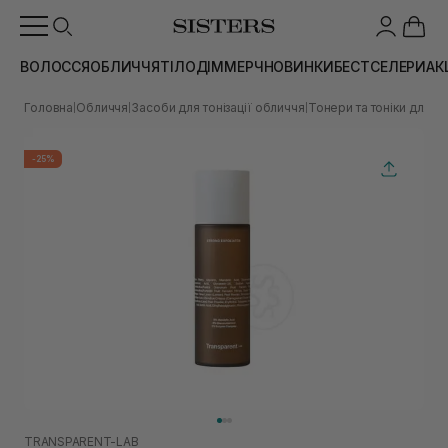
ВОЛОССЯ
ОБЛИЧЧЯ
ТІЛО
ДІМ
МЕРЧ
НОВИНКИ
БЕСТСЕЛЕРИ
АК
Головна
Обличчя
Засоби для тонізації обличчя
Тонери та тоніки для о
|
|
|
-25%
TRANSPARENT-LAB