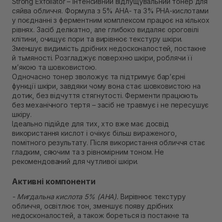
Strong Exfoliator – інтенсивний відлущувальний тонер для
Самовивіз м. Рівне, вул. 16-го Липня, 15
сяйва обличчя. Формула з 5% AHA- та 3% PHA-кислотами
В наявності
у поєднанні з ферментним комплексом працює на кількох
Самовивіз м. Рівне, вул. Кулика і Гудачека 23 (ТЦ
рівнях. Засіб делікатно, але глибоко видаляє ороговілі
Екватор)
клітини, очищує пори та вирівнює текстуру шкіри.
Немає в наявності!
Зменшує видимість дрібних недосконалостей, постакне
й тьмяності. Розгладжує поверхню шкіри, роблячи її
м’якою та шовковистою.
Одночасно тонер зволожує та підтримує бар’єрні
функції шкіри, завдяки чому вона стає шовковистою на
дотик, без відчуття стягнутості. Ферменти працюють
без механічного тертя – засіб не травмує і не пересушує
шкіру.
Ідеально підійде для тих, хто вже має досвід
використання кислот і очікує більш вираженого,
помітного результату. Після використання обличчя стає
гладким, сяючим та з рівномірним тоном. Не
рекомендований для чутливої шкіри.
Активні компоненти
- Мигдальна кислота 5% (AHA).
Вирівнює текстуру
обличчя, освітлює тон, зменшує появу дрібних
недосконалостей, а також бореться із постакне та