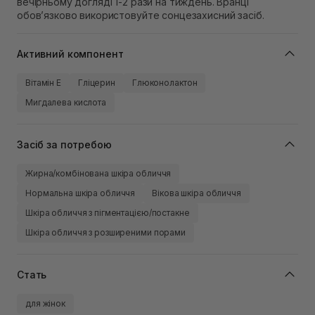
вечірньому догляді 1-2 рази на тиждень. Вранці
обовʼязково використовуйте сонцезахисний засіб.
Активний компонент
Вітамін Е
Гліцерин
Глюконолактон
Мигдалева кислота
Засіб за потребою
Жирна/комбінована шкіра обличчя
Нормальна шкіра обличчя
Вікова шкіра обличчя
Шкіра обличчя з пігментацією/постакне
Шкіра обличчя з розширеними порами
Стать
для жінок