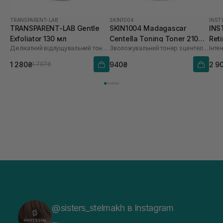
TRANSPARENT-LAB
SKIN1004
INST
TRANSPARENT-LAB Gentle
SKIN1004 Madagascar
INS
Exfoliator 130 мл
Centella Toning Toner 210
Ret
Делікатний відлущувальний тонер для сяйва обличчя
Зволожувальний тонер з центелою та гіалуроновою кислотою
мл
1 280₴
940₴
2 9
1 707₴
@sisters_stelmakh в Instagram