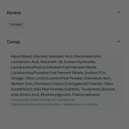
Країна
Іспанія
Склад
Aqua (Water), Glycerin, Mandelic Acid, Gluconolactone,
Lactobionic Acid, Glycereth-26, Sodium Hydroxide,
Lactobacillus/Punica Granatum Fruit Ferment Filtrate,
Lactobacillus/Pumpkin Fruit Ferment Filtrate, Sodium PCA,
Vinegar, Citrus Limon (Lemon) Peel Powder, Sclerotium Gum,
Xanthan Gum, Chondrus Crispus (Carrageenan) Powder, Citrus
Aurantifolia (Lime) Peel Powder, Erythritol, Tocopherol, Benzoic
Acid, Sorbic Acid, Ethylhexylglycerin, Phenoxyethanol.
Склад засобу може змінюватись виробником.
Перед використанням ознайомтесь з інформацією на упаковці.