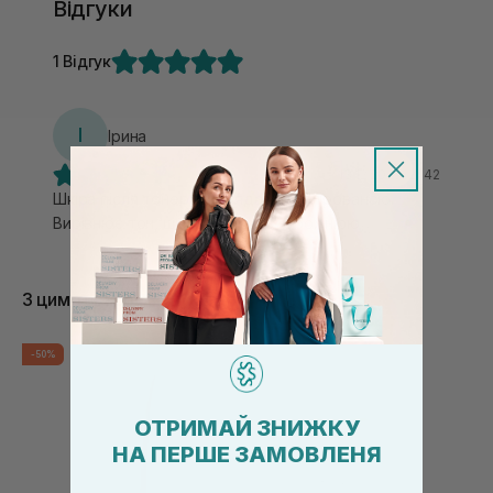
Відгуки
1 Відгук
І
Ірина
13.12.2025, 21:42
Шкіра після тонеру виглядає наполірованою.
Вирівнює тон, шкіра блищить. Обожнюю
З цим товаром купують
-50%
ОТРИМАЙ ЗНИЖКУ
НА ПЕРШЕ ЗАМОВЛЕНЯ