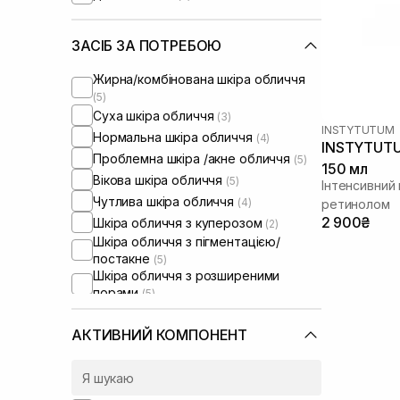
ЗАСІБ ЗА ПОТРЕБОЮ
Жирна/комбінована шкіра обличчя
(5)
Суха шкіра обличчя
(3)
INSTYTUTUM
Нормальна шкіра обличчя
(4)
INSTYTUTUM
Проблемна шкіра /акне обличчя
(5)
150 мл
Вікова шкіра обличчя
(5)
Інтенсивний
Чутлива шкіра обличчя
(4)
ретинолом
2 900₴
Шкіра обличчя з куперозом
(2)
Шкіра обличчя з пігментацією/
постакне
(5)
Шкіра обличчя з розширеними
порами
(5)
АКТИВНИЙ КОМПОНЕНТ