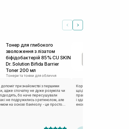
Тонер для глибокого
Бар'єрний к
зволоження з лізатом
для обличчя
біфідобактерій 85% CU SKIN
Barrier Crea
Тонери та тонік
Dr. Solution Bifida Barrier
Toner 200 мл
Тонери та тоніки для обличчя
 допоміг при знайомстві з першими
Користуюся цим тонером вже 
и, адже спочатку не дуже розуміла чи
щодня — вранці та ввечері, і я 
 підходять, бо наче пересушували
практично не закінчується 😄
так і не подружились з ретинолом, але
і здається, що він якийсь неск
ремом на основі бакічіолу - це просто
економний у використанні. Так
якось недооцінений цей продукт.
він не водичка, а такий легки
ху, ніби звичайна водичка, але
приємний. Я наношу тільки рук
іст - це дійсно допомога будь-якій
диска — так набагато комфортні
засіб не витрачається даремн
швидко, не залишає липкості, а