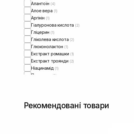
Алантоїн
(4)
Алое вера
(1)
Аргінін
(1)
Гіалуронова кислота
(2)
Гліцерин
(1)
Гліколева кислота
(2)
Глюконолактон
(1)
Екстракт ромашки
(1)
Екстракт троянди
(2)
Ніацинамід
(1)
Пантенол
(5)
Пребіотики
(1)
Ретинол/ Вітамін А
(3)
Рекомендовані товари