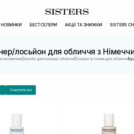
НОВИНКИ
БЕСТСЕЛЕРИ
АКЦІЇ ТА ЗНИЖКИ
SISTERS CH
нер/лосьйон для обличчя з Німечч
|
|
|
ин косметики
Засоби для тонізації обличчя
Тонери та тоніки для обличчя
Кр
Очистити всі