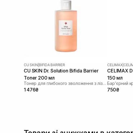
CU SKIN
|
BIFIDA BARRIER
CELIMAX
|
CELI
CU SKIN Dr. Solution Bifida Barrier
CELIMAX Du
Toner 200 мл
150 мл
Тонер для глибокого зволоження з лізатом біфідобактерій 85%
Бар'єрний к
1 476₴
750₴