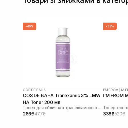
Товари зі знижками в категор
-40%
-35%
COS DE BAHA
I'M FROM
|
I'M
COS DE BAHA Tranexamic 3% LMW
I'M FROM M
HA Toner 200 мл
Тонер для обличчя з транексамовою кислотою
Тонер-есенц
286₴
477₴
338₴
520₴