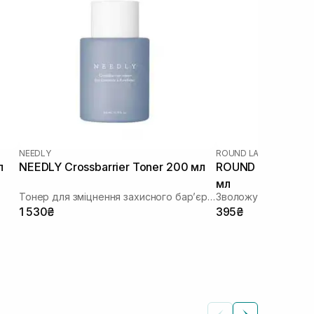
NEEDLY
ROUND LAB
|
ROUND LAB
л
NEEDLY Crossbarrier Toner 200 мл
ROUND LAB 1025 
мл
Тонер для зміцнення захисного бар’єру з керамідами та пантенолом
Зволожуючий тоне
1 530₴
395₴