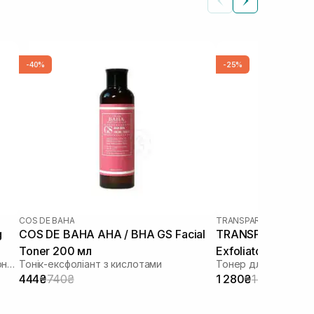
-40%
-25%
COS DE BAHA
TRANSPARENT-LAB
g
COS DE BAHA AHA / BHA GS Facial
TRANSPARENT-LA
Toner 200 мл
Exfoliator 130 мл
Антиоксидантний та балансуючий тонер
Тонік-ексфоліант з кислотами
Тонер для інтенсив
444₴
740₴
1 280₴
1 707₴