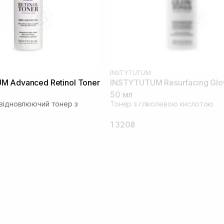
INSTYTUTUM
 Advanced Retinol Toner
INSTYTUTUM Resurfacing Glo
50 мл
 відновлюючий тонер з
Тонер з гліколевою кислотою
1 320₴