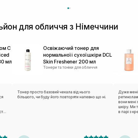
ьйон для обличчя з Німеччини
ном C
Освіжаючий тонер для
iced
нормальної і сухої шкіри DCL
80 мл
Skin Freshener 200 мл
Тонери та тоніки для обличчя
Тонер просто базовий чекала від нього
Дуже мені
ся
більшого, чи буду його повторяти напевно що ні.
ретинолам
вони мені
шкіру. Ми 
стає
в парі з к
знахідна, 
Немає запа
барєрний м
шкірі.