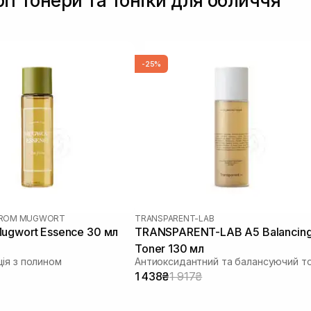
ії Тонери та тоніки для обличчя
-25%
 FROM MUGWORT
TRANSPARENT-LAB
ugwort Essence 30 мл
TRANSPARENT-LAB A5 Balancin
Toner 130 мл
ія з полином
1 438₴
1 917₴