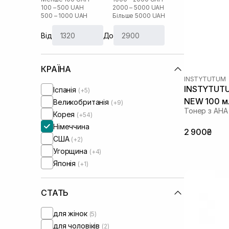
100 – 500 UAH
2000 – 5000 UAH
500 – 1000 UAH
Більше 5000 UAH
Від
До
КРАЇНА
INSTYTUTUM
INSTYTUTUM
Іспанія
(+5)
NEW 100 м
Великобританія
(+9)
Тонер з AHA
Корея
(+54)
Німеччина
2 900₴
США
(+2)
Угорщина
(+4)
Японія
(+1)
СТАТЬ
для жінок
(5)
для чоловіків
(2)