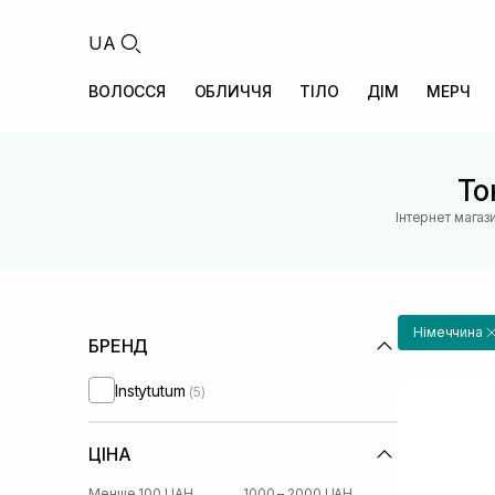
UA
ВОЛОССЯ
ОБЛИЧЧЯ
ТІЛО
ДІМ
МЕРЧ
То
Інтернет магаз
Німеччина
БРЕНД
Instytutum
(5)
ЦІНА
Менше 100 UAH
1000 – 2000 UAH