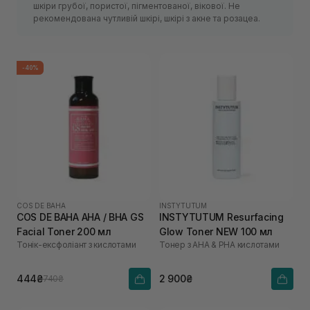
шкіри грубої, пористої, пігментованої, вікової. Не
рекомендована чутливій шкірі, шкірі з акне та розацеа.
-40%
COS DE BAHA
INSTYTUTUM
COS DE BAHA AHA / BHA GS
INSTYTUTUM Resurfacing
Facial Toner 200 мл
Glow Toner NEW 100 мл
Тонік-ексфоліант з кислотами
Тонер з AHA & PHA кислотами
444₴
2 900₴
740₴