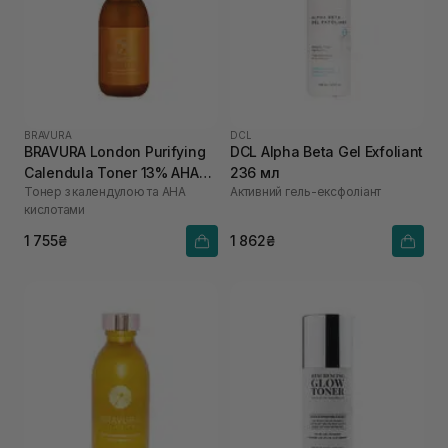
BRAVURA
DCL
BRAVURA London Purifying
DCL Alpha Beta Gel Exfoliant
Calendula Toner 13% AHA
236 мл
Тонер з календулою та АНА
Активний гель-ексфоліант
150 мл
кислотами
1 755₴
1 862₴