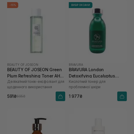
-15%
ВИБІР ОКСАНИ
BEAUTY OF JOSEON
BRAVURA
BEAUTY OF JOSEON Green
BRAVURA London
Plum Refreshing Toner AHA
Detoxifying Eucalyptus
Делікатний тонік-ексфоліант для
Кислотний тонер для
+ BHA 150 мл
Astringent Toner 15%
щоденного використання
проблемної шкіри
AHA/BHA 150 мл
591₴
1 977₴
695₴