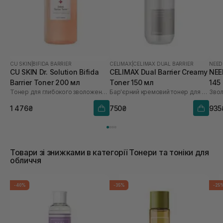
CU SKIN
|
BIFIDA BARRIER
CELIMAX
|
CELIMAX DUAL BARRIER
NEED
CU SKIN Dr. Solution Bifida
CELIMAX Dual Barrier Creamy
NEE
Barrier Toner 200 мл
Toner 150 мл
145
Тонер для глибокого зволоження з лізатом біфідобактерій 85%
Бар'єрний кремовий тонер для обличчя
Звол
1 476₴
750₴
935
Товари зі знижками в категорії Тонери та тоніки для
обличчя
-40%
-35%
-25