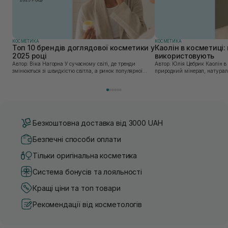
КОСМЕТИКА
КОСМЕТИКА
Топ 10 брендів доглядової косметики у
Каолін в косметиці: 
2025 році
використовують
Автор: Віка Нагорна У сучасному світі, де тренди
Автор: Юлія Цебрик Каолін в косметології – це
змінюються зі швидкістю світла, а ринок популярної
природний мінерал, натураль
косметики переповнений новими пропозиціями, вибір
безліч переваг для шкіри обл
засобу для себе стає справжнім викликом. 2025 р...
завдяки великій кількості ко
Безкоштовна доставка від 3000 UAH
Безпечні способи оплати
Тільки оригінальна косметика
Система бонусів та лояльності
Кращі ціни та топ товари
Рекомендації від косметологів