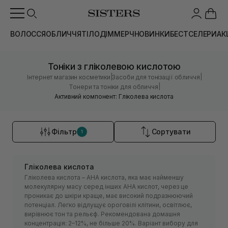
ВОЛОССЯ
ОБЛИЧЧЯ
ТІЛО
ДІМ
МЕРЧ
НОВИНКИ
БЕСТСЕЛЕРИ
АК
Тоніки з гліколевою кислотою
|
|
Інтернет магазин косметики
Засоби для тонізації обличчя
|
Тонери та тоніки для обличчя
Активний компонент: Гліколева кислота
Фільтр
Сортувати
1
Гліколева кислота
Гліколева кислота – АНА кислота, яка має найменшу
молекулярну масу серед інших АНА кислот, через це
проникає до шкіри краще, має високий подразнюючий
потенціал. Легко відлущує ороговілі клітини, освітлює,
вирівнює тон та рельєф. Рекомендована домашня
концентрація: 2–12%, не більше 20%. Варіант вибору для