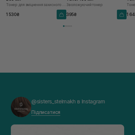
Тонер для зміцнення захисного бар’єру з керамідами та пантенолом
Зволожуючий тонер
1 530₴
395₴
1 6
@sisters_stelmakh в Instagram
Підписатися