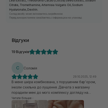
Leaf Extract, Theobroma Cacao (Cocoa) Seed Extract, Sodium
Citrate, Tromethamine, Artemisia Vulgaris Oil, Sodium
Hyaluronate, Dextrin.
Склад засобу може змінюватись виробником.
Перед використанням ознайомтесь з інформацією на упаковці.
Відгуки
19 Відгуків
С
Соломія
29.10.2025, 12:49
В мене шкіра комбінована, з порушеним бар'єром,
інколи схильна до лущення. Дівчата з магазину
порадили мені до мого комплексу догляду на
літню пору цей тонер, я ним дуже задоволена,
Читати більше
після вмивання відчуваю трішки стягнення шкіри