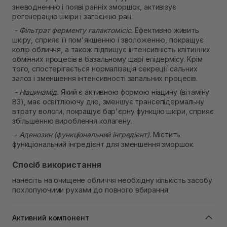
зневодненню і появі ранніх зморшок, активізує
регенерацію шкіри і загоєнню ран.
- Фільтрат ферменту галактомісіс.
Ефективно живить
шкіру, сприяє її пом'якшенню і зволоженню, покращує
колір обличчя, а також підвищує інтенсивність клітинних
обмінних процесів в базальному шарі епідермісу. Крім
того, спостерігається нормалізація секреції сальних
залоз і зменшення інтенсивності запальних процесів.
- Ніацинамід.
Який є активною формою ніацину (вітаміну
В3), має освітлюючу дію, зменшує трансепідермальну
втрату вологи, покращує бар'єрну функцію шкіри, сприяє
збільшенню вироблення колагену.
-
Аденозин (функціональний інгредієнт).
Містить
функціональний інгредієнт для зменшення зморшок.
Спосіб використання
нанесіть на очищене обличчя необхідну кількість засобу
похлопуючими рухами до повного вбирання.
Активний компонент