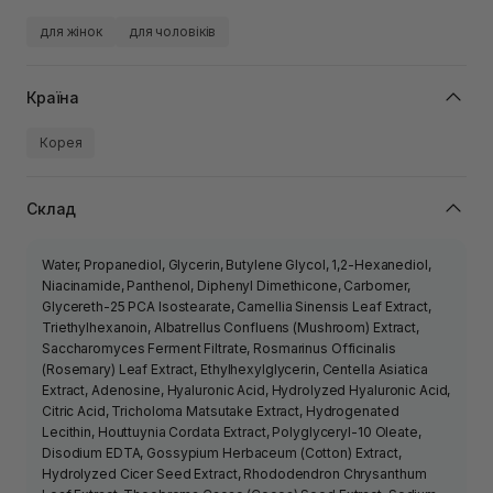
для жінок
для чоловіків
Країна
Корея
Склад
Water, Propanediol, Glycerin, Butylene Glycol, 1,2-Hexanediol,
Niacinamide, Panthenol, Diphenyl Dimethicone, Carbomer,
Glycereth-25 PCA Isostearate, Camellia Sinensis Leaf Extract,
Triethylhexanoin, Albatrellus Confluens (Mushroom) Extract,
Saccharomyces Ferment Filtrate, Rosmarinus Officinalis
(Rosemary) Leaf Extract, Ethylhexylglycerin, Centella Asiatica
Extract, Adenosine, Hyaluronic Acid, Hydrolyzed Hyaluronic Acid,
Citric Acid, Tricholoma Matsutake Extract, Hydrogenated
Lecithin, Houttuynia Cordata Extract, Polyglyceryl-10 Oleate,
Disodium EDTA, Gossypium Herbaceum (Cotton) Extract,
Hydrolyzed Cicer Seed Extract, Rhododendron Chrysanthum