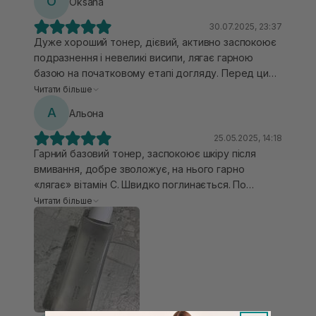
O
Oksana
особливо в теплу пору року, коли хочеться
максимум комфорту і мінімум зайвих шарів. І
30.07.2025, 23:37
невеличкий секрет: я просочую тонером тканинну
Дуже хороший тонер, дієвий, активно заспокоює
основу чи диск і використовую як маску для ще
подразнення і невеликі висипи, лягає гарною
більшого ефекту.
базою на початковому етапі догляду. Перед цим
тонером користувалася заспокійливим містом-
Читати більше
тонером Needly Cicachid Relaxing Mist, то у
А
Альона
порівнянні цей більш дієвий і моїй сухій шкірі
підійшов краще.
25.05.2025, 14:18
Гарний базовий тонер, заспокоює шкіру після
вмивання, добре зволожує, на нього гарно
«лягає» вітамін С. Швидко поглинається. По
текстурі як водичка, запаху майже немає. Якщо
Читати більше
потрібно більше зволоження, то можна
нашаровувати, адже він чудово поглинається.
Використовувала більшість вранці. Рекомендую