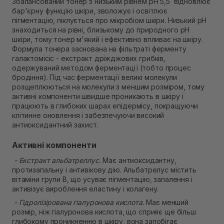
Збалансований тонер з низьким рівнем pH 5,5 відновлює
Самовивіз м. Рівне, вул. 16-го Липня, 15
бар'єрну функцію шкіри, зволожує і освітлює
В наявності
пігментацію, піклується про мікробіом шкіри. Низький pH
Самовивіз м. Рівне, вул. Кулика і Гудачека 23 (ТЦ
знаходиться на рівні, близькому до природного pH
Екватор)
шкіри, тому тонер м'який і ефективно впливає на шкіру.
В наявності
Формула тонера заснована на фільтраті ферменту
галактомісіс - екстракт дріжджових грибків,
одержуваний методом ферментації (тобто процес
бродіння). Під час ферментації великі молекули
розщеплюються на молекули з меншим розміром, тому
активні компоненти швидше проникають в шкіру і
працюють в глибоких шарах епідермісу, покращуючи
клітинне оновлення і забезпечуючи високий
антиоксидантний захист.
Активні компоненти
- Екстракт альбатреллус.
Має антиоксидантну,
протизапальну і антивікову дію. Альбатрелус містить
вітаміни групи B, що усуває пігментацію, запалення і
активізує вироблення еластину і колагену.
- Гідролізірована гіалуронова кислота.
Має менший
розмір, ніж гіалуронова кислота, що сприяє ще більш
глибокому проникненню в шкіру, вона запобігає