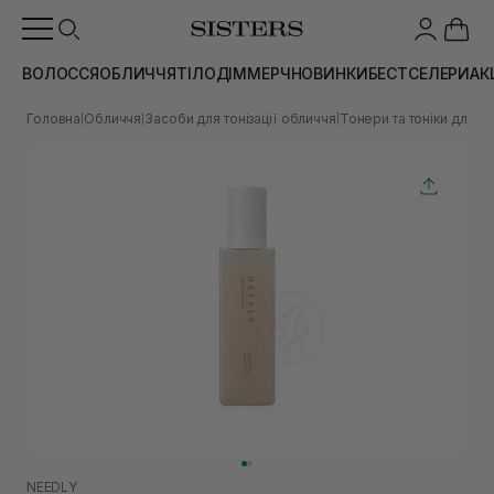
ВОЛОССЯ
ОБЛИЧЧЯ
ТІЛО
ДІМ
МЕРЧ
НОВИНКИ
БЕСТСЕЛЕРИ
АК
Головна
Обличчя
Засоби для тонізації обличчя
Тонери та тоніки для о
|
|
|
NEEDLY