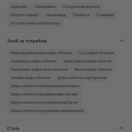
Аденозин
Галактомісіс
Гіалуронова кислота
Екстракт камелії
Ніацинамід
Пантенол
Розмарин
Екстракт гриба альбатрелус
Засіб за потребою
Жирна/комбінована шкіра обличчя
Суха шкіра обличчя
Нормальна шкіра обличчя
Зневоднена шкіра обличчя
Проблемна шкіра /акне обличчя
Вікова шкіра обличчя
Чутлива шкіра обличчя
Шкіра обличчя з куперозом
Шкіра обличчя з пігментацією/постакне
Шкіра обличчя з розширеними порами
Шкіра обличчя з порушеним барʼєром
Шкіра обличчя з порушеним мікробіомом
Стать