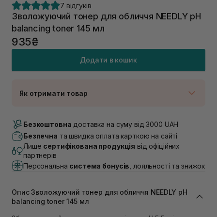
7 відгуків
Зволожуючий тонер для обличчя NEEDLY pH
balancing toner 145 мл
935₴
Додати в кошик
Як отримати товар
Доставка Новою Поштою
В наявності
Безкоштовна
доставка на суму від 3000 UAH
Самовивіз м. Луцьк, вул. Винниченка 4
Безпечна
та швидка оплата карткою на сайті
В наявності
Лише
сертифікована продукція
від офіційних
Самовивіз м. Львів, вул. Академіка Підстригача, 1В
партнерів
(Duck’s Lake)
Персональна
система бонусів
, лояльності та знижок
В наявності
Самовивіз м. Львів, вул. Івана Франка 36
В наявності
Опис Зволожуючий тонер для обличчя NEEDLY pH
Самовивіз м. Львів, вул. Степана Бандери 45
balancing toner 145 мл
В наявності