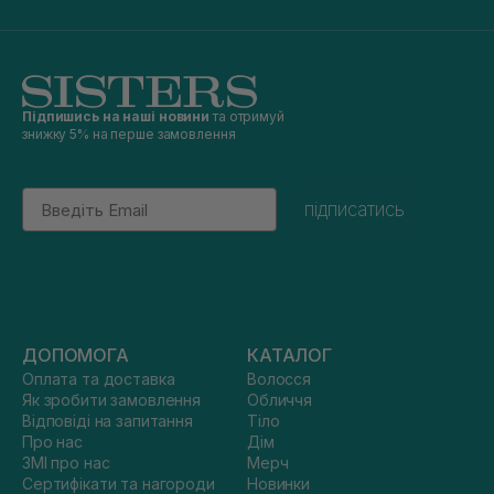
Підпишись на наші новини
та отримуй
знижку 5% на перше замовлення
Email
підписатись
ДОПОМОГА
КАТАЛОГ
Оплата та доставка
Волосся
Як зробити замовлення
Обличчя
Відповіді на запитання
Тіло
Про нас
Дім
ЗМІ про нас
Мерч
Сертифікати та нагороди
Новинки