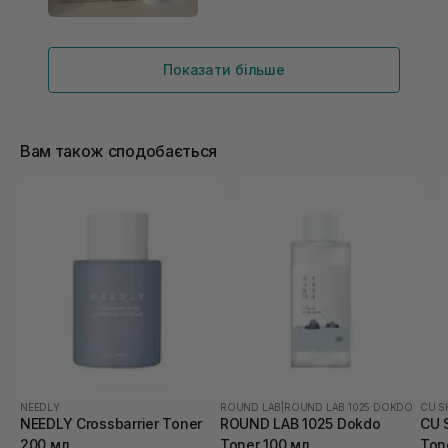
Показати більше
Вам також сподобається
NEEDLY
ROUND LAB
|
ROUND LAB 1025 DOKDO
CU S
NEEDLY Crossbarrier Toner
ROUND LAB 1025 Dokdo
CU 
200 мл
Toner 100 мл
Ton