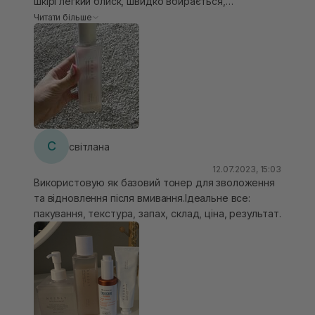
шкірі легкий блиск, швидко вбирається,
використовую його як зранку так і ввечері в
Читати більше
щоденній рутині наношу руками, похлопуючими
рухами. Без запаху, баночки вистачає на пів року
С
світлана
12.07.2023, 15:03
Використовую як базовий тонер для зволоження
та відновлення після вмивання.Ідеальне все:
пакування, текстура, запах, склад, ціна, результат.