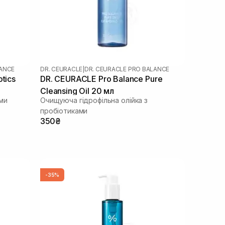
LANCE
DR. CEURACLE
|
DR. CEURACLE PRO BALANCE
tics
DR. CEURACLE Pro Balance Pure
Cleansing Oil 20 мл
ми
Очищуюча гідрофільна олійка з
пробіотиками
350₴
-35%