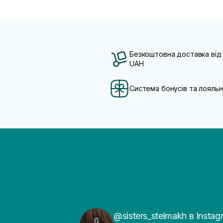
Безкоштовна доставка від
UAH
Система бонусів та лояльн
@sisters_stelmakh в Instag