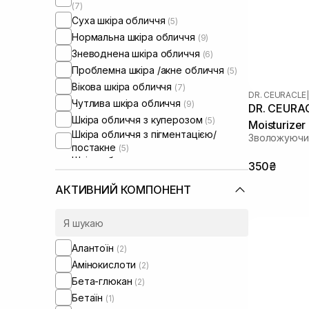
(7)
Суха шкіра обличчя
(5)
Нормальна шкіра обличчя
(9)
Зневоднена шкіра обличчя
(6)
Проблемна шкіра /акне обличчя
(5)
Вікова шкіра обличчя
(7)
DR. CEURACLE
|
Чутлива шкіра обличчя
(9)
DR. CEURAC
Шкіра обличчя з куперозом
(5)
Moisturizer
Шкіра обличчя з пігментацією/
Зволожуючий
постакне
(5)
Шкіра обличчя з розширеними
350₴
порами
(5)
Шкіра обличчя з порушеним
АКТИВНИЙ КОМПОНЕНТ
барʼєром
(5)
Шкіра обличчя з порушеним
мікробіомом
(6)
Алантоїн
(2)
Амінокислоти
(2)
Бета-глюкан
(2)
Бетаїн
(1)