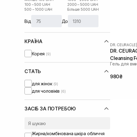
100 – 500 UAH
2000 – 5000 UAH
500 – 1000 UAH
Більше 5000 UAH
Від
До
КРАЇНА
DR. CEURACLE
|
DR. CEURAC
Корея
(9)
Cleansing 
Гель для вм
СТАТЬ
980₴
для жінок
(9)
для чоловіків
(6)
ЗАСІБ ЗА ПОТРЕБОЮ
Жирна/комбінована шкіра обличчя