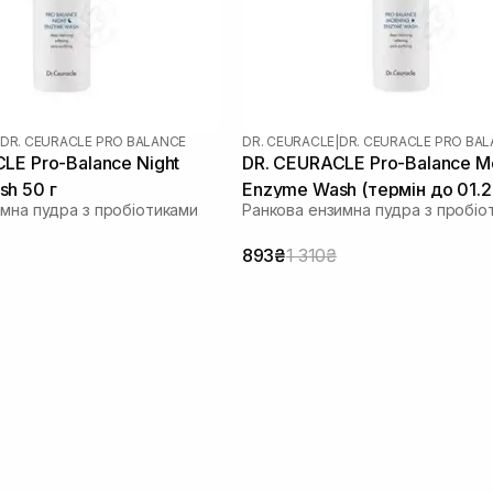
DR. CEURACLE PRO BALANCE
DR. CEURACLE
|
DR. CEURACLE PRO BA
LE Pro-Balance Night
DR. CEURACLE Pro-Balance M
h 50 г
Enzyme Wash (термін до 01.2
имна пудра з пробіотиками
Ранкова ензимна пудра з пробіо
г
893₴
1 310₴