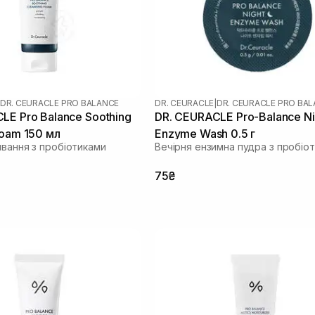
DR. CEURACLE PRO BALANCE
DR. CEURACLE
|
DR. CEURACLE PRO BA
LE Pro Balance Soothing
DR. CEURACLE Pro-Balance Ni
Foam 150 мл
Enzyme Wash 0.5 г
ивання з пробіотиками
Вечірня ензимна пудра з пробіо
75₴