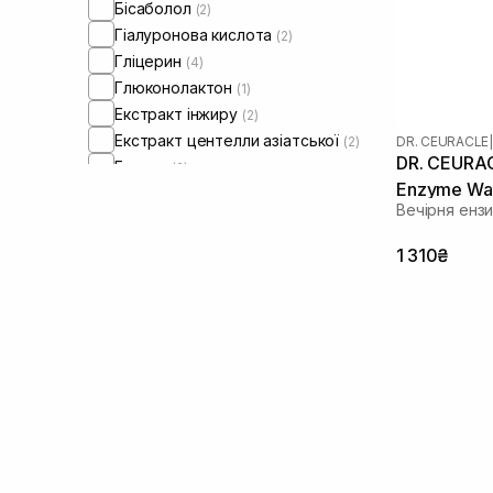
Бісаболол
(2)
Гіалуронова кислота
(2)
Гліцерин
(4)
Глюконолактон
(1)
Екстракт інжиру
(2)
Екстракт центелли азіатської
(2)
DR. CEURACLE
|
DR. CEURAC
Ензими
(2)
Enzyme Was
Ліпіди
(1)
Вечірня енз
Оливкова олія
(2)
Олія жожоба
(2)
1 310₴
Олія макадамії
(2)
Олія соняшнику
(2)
Олія цитрусових
(3)
Пробіотики
(9)
Саліцилова кислота
(1)