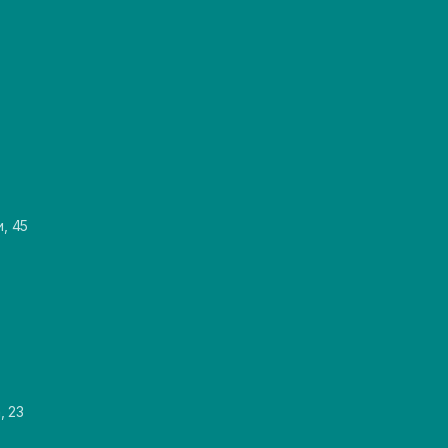
и, 45
, 23