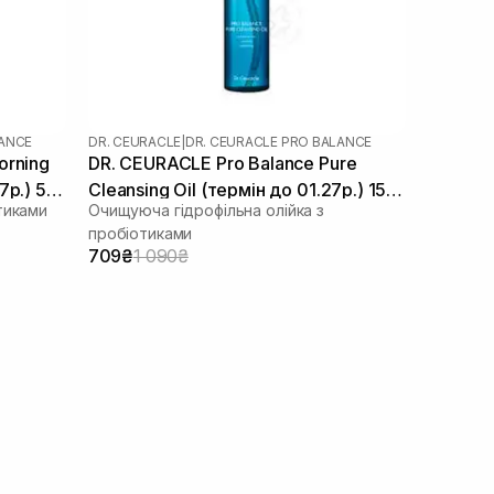
LANCE
DR. CEURACLE
|
DR. CEURACLE PRO BALANCE
orning
DR. CEURACLE Pro Balance Pure
7р.) 50
Cleansing Oil (термін до 01.27р.) 155
тиками
Очищуюча гідрофільна олійка з
мл
пробіотиками
709₴
1 090₴