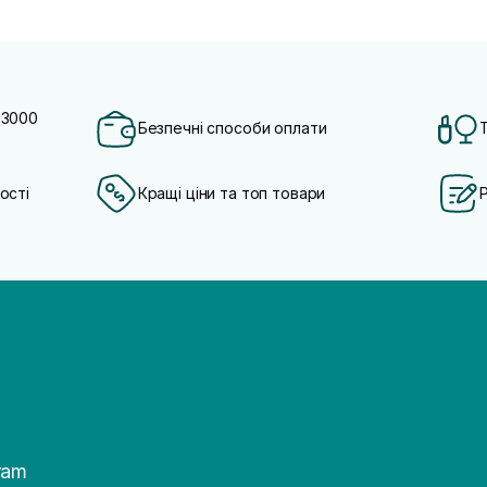
 3000
Безпечні способи оплати
ості
Кращі ціни та топ товари
ram