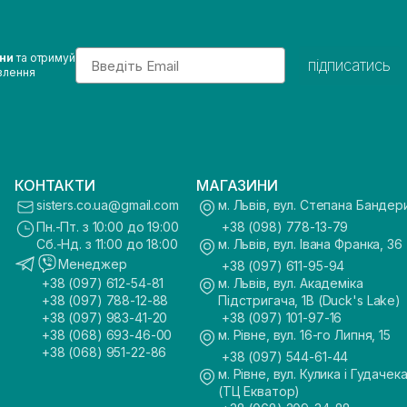
Email
ини
та отримуй
підписатись
влення
КОНТАКТИ
МАГАЗИНИ
sisters.co.ua@gmail.com
м. Львів, вул. Степана Бандер
Пн.-Пт. з 10:00 до 19:00
+38 (098) 778-13-79
Сб.-Нд. з 11:00 до 18:00
м. Львів, вул. Івана Франка, 36
Менеджер
+38 (097) 611-95-94
+38 (097) 612-54-81
м. Львів, вул. Академіка
+38 (097) 788-12-88
Підстригача, 1В (Duck's Lake)
+38 (097) 983-41-20
+38 (097) 101-97-16
+38 (068) 693-46-00
м. Рівне, вул. 16-го Липня, 15
+38 (068) 951-22-86
+38 (097) 544-61-44
м. Рівне, вул. Кулика і Гудачека
(ТЦ Екватор)