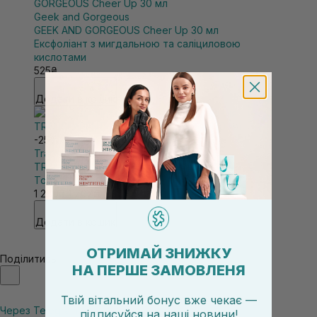
Geek and Gorgeous
GEEK AND GORGEOUS Cheer Up 30 мл
Ексфоліант з мигдальною та саліциловою
кислотами
525₴
Додати в кошик
-25%
Transparent-Lab
TRANSPARENT-LAB Strong Exfoliator 130 мл
Тонер для інтенсивного відлущування
1 280₴
1 707₴
Додати в кошик
ОТРИМАЙ ЗНИЖКУ
Поділитись
НА ПЕРШЕ ЗАМОВЛЕНЯ
Твій вітальний бонус вже чекає —
Через Telegram
підписуйся
на
наші новини!