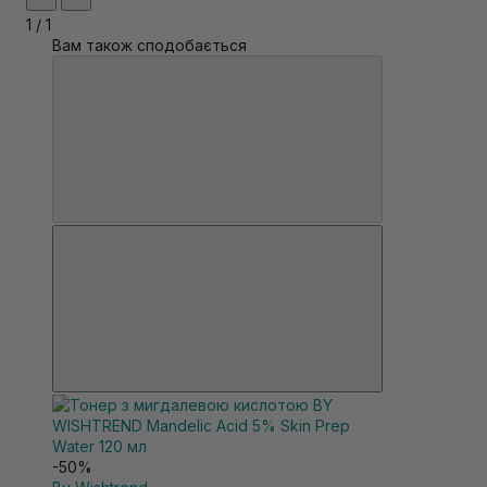
якщо у вас є алергія на аспірин.
1
/
1
Вам також сподобається
-50%