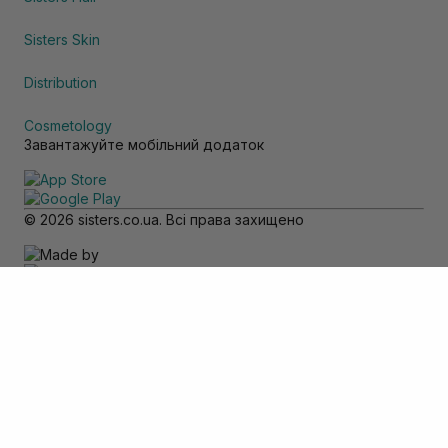
Sisters Skin
Distribution
Cosmetology
Завантажуйте мобільний додаток
© 2026 sisters.co.ua. Всі права захищено
Зверніть увагу
Товар доступний тільки для самовивозу