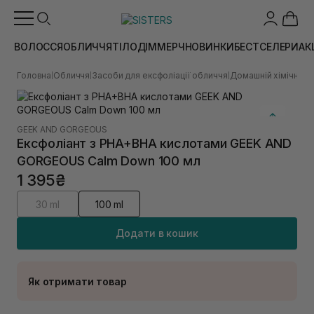
ВОЛОССЯ
ОБЛИЧЧЯ
ТІЛО
ДІМ
МЕРЧ
НОВИНКИ
БЕСТСЕЛЕРИ
АК
Головна
Обличчя
Засоби для ексфоліації обличчя
Домашній хімічний п
|
|
|
GEEK AND GORGEOUS
Ексфоліант з PHA+BHA кислотами GEEK AND
GORGEOUS Calm Down 100 мл
1 395₴
30 ml
100 ml
Додати в кошик
Як отримати товар
Доставка Новою Поштою