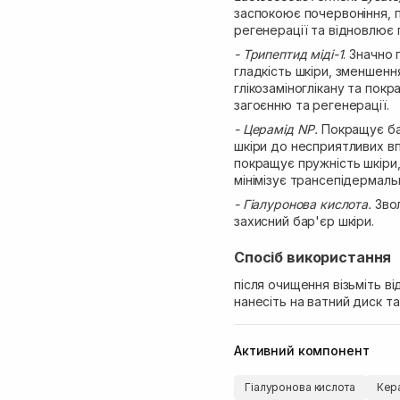
заспокоює почервоніння, 
регенерації та відновлює г
- Трипептид міді-1
. Значно
гладкість шкіри, зменшенн
глікозаміноглікану та пок
загоєнню та регенерації.
- Церамід NP.
Покращує ба
шкіри до несприятливих в
покращує пружність шкіри,
мінімізує трансепідермаль
- Гіалуронова кислота.
Звол
захисний бар'єр шкіри.
Спосіб використання
після очищення візьміть ві
нанесіть на ватний диск т
Активний компонент
Гіалуронова кислота
Кер