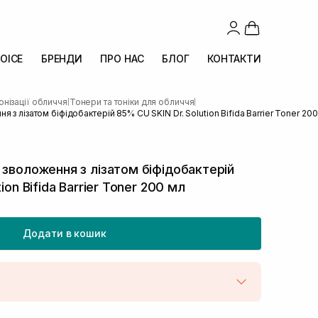
OICE
БРЕНДИ
ПРО НАС
БЛОГ
КОНТАКТИ
онізації обличчя
Тонери та тоніки для обличчя
|
|
 з лізатом біфідобактерій 85% CU SKIN Dr. Solution Bifida Barrier Toner 200
 зволоження з лізатом біфідобактерій
ion Bifida Barrier Toner 200 мл
Додати в кошик
штою
В наявності