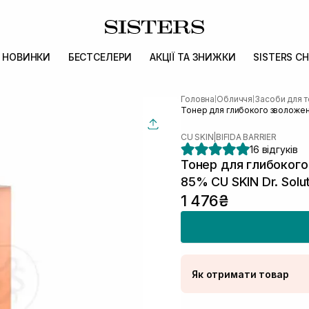
НОВИНКИ
БЕСТСЕЛЕРИ
АКЦІЇ ТА ЗНИЖКИ
SISTERS CH
Головна
Обличчя
Засоби для т
|
|
Тонер для глибокого зволоження
CU SKIN
|
BIFIDA BARRIER
16 відгуків
Тонер для глибокого
85% CU SKIN Dr. Solut
1 476₴
Як отримати товар
Доставка Новою По