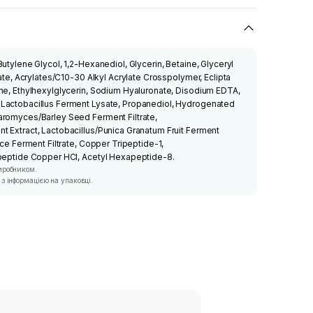
utylene Glycol, 1,2-Hexanediol, Glycerin, Betaine, Glyceryl
rate, Acrylates/C10-30 Alkyl Acrylate Crosspolymer, Eclipta
ne, Ethylhexylglycerin, Sodium Hyaluronate, Disodium EDTA,
Lactobacillus Ferment Lysate, Propanediol, Hydrogenated
aromyces/Barley Seed Ferment Filtrate,
 Extract, Lactobacillus/Punica Granatum Fruit Ferment
ice Ferment Filtrate, Copper Tripeptide-1,
ypeptide Copper HCl, Acetyl Hexapeptide-8.
иробником.
з інформацією на упаковці.