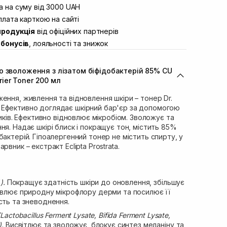
вул. Винниченка 4
 на суму від 3000 UAH
В наявності
ул. Академіка Підстригача, 1В (Duck’s
лата карткою на сайті
В наявності
продукція
від офіційних партнерів
ул. Івана Франка 36
В наявності
бонусів
, лояльності та знижок
вул. Степана Бандери 45
В наявності
л. 16-го Липня, 15
В наявності
о зволоження з лізатом біфідобактерій 85% CU
ул. Кулика і Гудачека 23 (ТЦ Екватор)
В наявності
rrier Toner 200 мл
ення, живлення та відновлення шкіри – тонер Dr.
ner. Ефективно доглядає шкірний бар'єр за допомогою
тиків. Ефективно відновлює мікробіом. Зволожує та
ня. Надає шкірі блиск і покращує тон, містить 85%
бактерій. Гіпоалергенний тонер не містить спирту, у
рвник – екстракт Eclipta Prostrata.
).
Покращує здатність шкіри до оновлення, збільшує
новлює природну мікрофлору дерми та посилює її
сть та зневоднення.
actobacillus Ferment Lysate, Bifida Ferment Lysate,
).
Висвітлює та зволожує, блокує синтез меланіну та