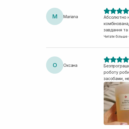
M
Mariana
Абсолютно н
комбінована,
завдання та
бачила)
Читати більше
О
Оксана
Безпрограшни
роботу роби
засобами, н