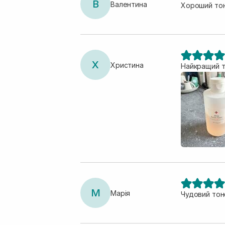
В
Валентина
Хороший то
Х
Христина
Найкращий т
М
Марія
Чудовий тон