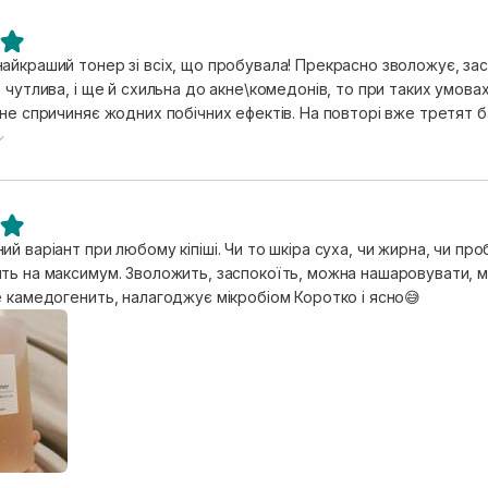
айкраший тонер зі всіх, що пробувала! Прекрасно зволожує, зас
 чутлива, і ще й схильна до акне\комедонів, то при таких умова
 не спричиняє жодних побічних ефектів. На повторі вже третят 
й варіант при любому кіпіші. Чи то шкіра суха, чи жирна, чи про
ть на максимум. Зволожить, заспокоїть, можна нашаровувати, 
е камедогенить, налагоджує мікробіом Коротко і ясно😅