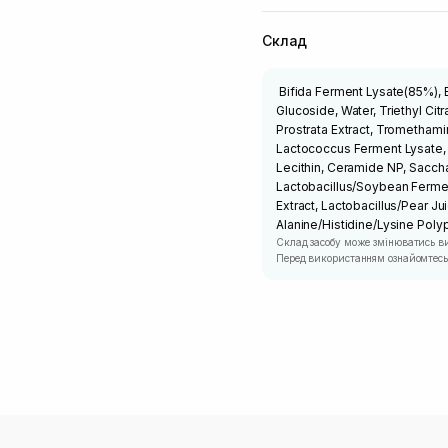
Склад
Bifida Ferment Lysate(85%), B
Glucoside, Water, Triethyl Cit
Prostrata Extract, Tromethami
Lactococcus Ferment Lysate, 
Lecithin, Ceramide NP, Sacch
Lactobacillus/Soybean Ferment
Extract, Lactobacillus/Pear Ju
Alanine/Histidine/Lysine Pol
Склад засобу може змінюватись в
Перед використанням ознайомтесь 