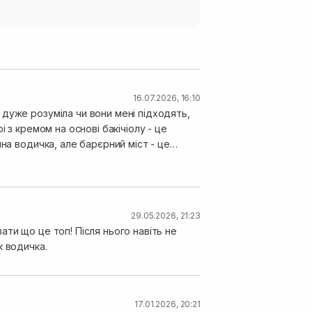
16.07.2026, 16:10
дуже розуміла чи вони мені підходять,
 з кремом на основі бакічіолу - це
на водичка, але барєрний міст - це
29.05.2026, 21:23
ти що це топ! Після нього навіть не
к водичка.
17.01.2026, 20:21