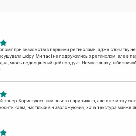
опоміг при знайомстві з першими ретинолами, адже спочатку не 
сушували шкіру. Ми так і не подружились з ретинолом, але в парі
дна, якось недооцінений цей продукт. Немає запаху, ніби звичай
ога будь-якій шкірі.
 тонер! Користуюсь ним всього пару тижнів, але вже можу сказа
носити крем, настільки він зволожуючий, хоча текстура майже я