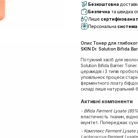
Безкоштовна
Самовивіз м. Луцьк, 
доставка
Самовивіз м. Львів, в
Безпечна
та швидка оп
Lake)
Лише
сертифікована 
Самовивіз м. Львів, в
Персональна
система 
Самовивіз м. Львів, 
Самовивіз м. Рівне, ву
Опис Тонер для глибоког
Самовивіз м. Рівне, в
SKIN Dr. Solution Bifida Ba
Потужний засіб для зволож
Solution Bifida Barrier To
церамідів і 3 типів пробіо
уповільнює процеси старін
ферментного лізату біфідо
складі лише натуральний ба
Активні компоненти
- Bifida Ferment Lysate (85%
еластичність тканин, від
імунітет. Попереджає сухі
- Комплекс Ferment Lysate (L
Lactococcus Ferment Lysate