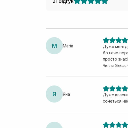
21 Відгук
M
Marta
Дуже мені д
бо наче пере
просто знахі
дійсно допом
Читати більше
Я
Яна
Дуже класний
хочеться на