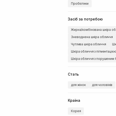
Пробіотики
Засіб за потребою
Жирна/комбінована шкіра об
Зневоднена шкіра обличчя
Чутлива шкіра обличчя
Шк
Шкіра обличчя з пігментаціє
Шкіра обличчя з порушеним 
Стать
для жінок
для чоловіків
Країна
Корея