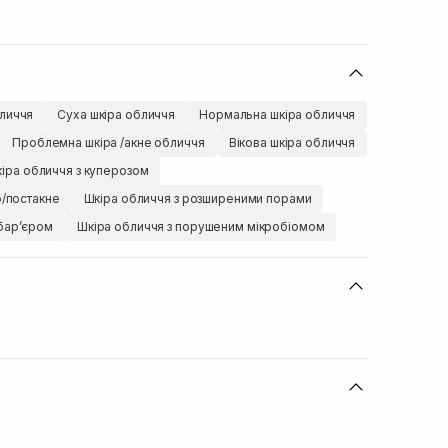
личчя
Суха шкіра обличчя
Нормальна шкіра обличчя
Проблемна шкіра /акне обличчя
Вікова шкіра обличчя
іра обличчя з куперозом
ю/постакне
Шкіра обличчя з розширеними порами
барʼєром
Шкіра обличчя з порушеним мікробіомом