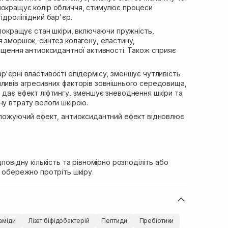
покращує колір обличчя, стимулює процеси
ідроліпідний бар'єр.
 покращує стан шкіри, включаючи пружність,
я зморшок, синтез колагену, еластину,
ращення антиоксидантної активності. Також сприяє
р'єрні властивості епідермісу, зменшує чутливість
пливів агресивних факторів зовнішнього середовища,
 дає ефект ліфтингу, зменшує зневоднення шкіри та
ну втрату вологи шкірою.
ожуючий ефект, антиоксидантний ефект відновлює
дповідну кількість та рівномірно розподіліть або
а обережно протріть шкіру.
аміди
Лізат біфідобактерій
Пептиди
Пребіотики