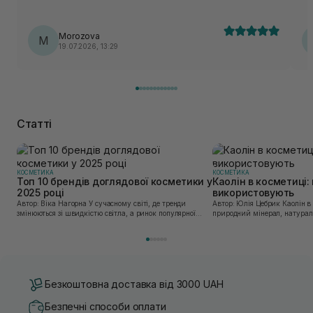
Morozova
M
19.07.2026, 13:29
Статті
КОСМЕТИКА
КОСМЕТИКА
Топ 10 брендів доглядової косметики у
Каолін в косметиці: 
2025 році
використовують
Автор: Віка Нагорна У сучасному світі, де тренди
Автор: Юлія Цебрик Каолін в косметології – це
змінюються зі швидкістю світла, а ринок популярної
природний мінерал, натураль
косметики переповнений новими пропозиціями, вибір
безліч переваг для шкіри обл
засобу для себе стає справжнім викликом. 2025 р...
завдяки великій кількості ко
Безкоштовна доставка від 3000 UAH
Безпечні способи оплати