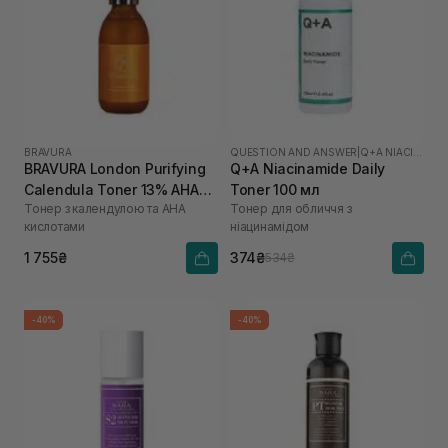
BRAVURA
QUESTION AND ANSWER
|
Q+A NIACINAMIDE
BRAVURA London Purifying
Q+A Niacinamide Daily
Calendula Toner 13% AHA
Toner 100 мл
Тонер з календулою та АНА
Тонер для обличчя з
150 мл
кислотами
ніацинамідом
1 755₴
374₴
534₴
-40%
-40%