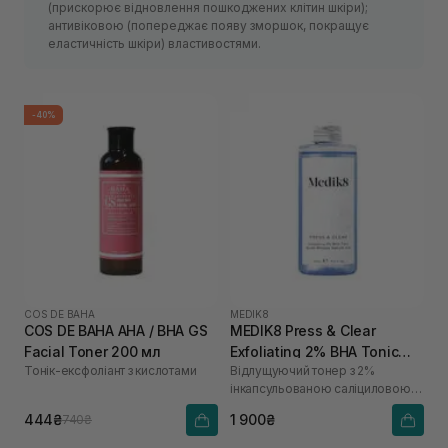
(прискорює відновлення пошкоджених клітин шкіри);
антивіковою (попереджає появу зморшок, покращує
еластичність шкіри) властивостями.
-40%
COS DE BAHA
MEDIK8
COS DE BAHA AHA / BHA GS
MEDIK8 Press & Clear
Facial Toner 200 мл
Exfoliating 2% BHA Tonic
Тонік-ексфоліант з кислотами
Відлущуючий тонер з 2%
Refil 150 мл
інкапсульованою саліциловою
кислотою
444₴
1 900₴
740₴