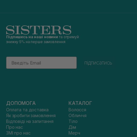
Підпишись на наші новини
та отримуй
знижку 5% на перше замовлення
Email
підписатись
ДОПОМОГА
КАТАЛОГ
Оплата та доставка
Волосся
Як зробити замовлення
Обличчя
Відповіді на запитання
Тіло
Про нас
Дім
ЗМІ про нас
Мерч