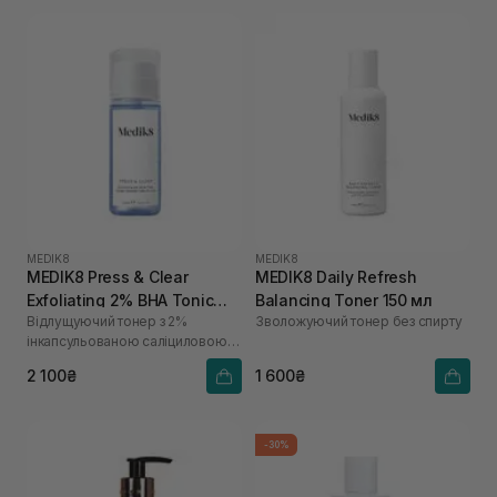
MEDIK8
MEDIK8
MEDIK8 Press & Clear
MEDIK8 Daily Refresh
Exfoliating 2% BHA Tonic
Balancing Toner 150 мл
Відлущуючий тонер з 2%
Зволожуючий тонер без спирту
150 мл
інкапсульованою саліциловою
кислотою
2 100₴
1 600₴
-30%