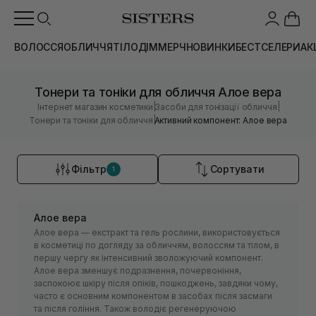
ВОЛОССЯ
ОБЛИЧЧЯ
ТІЛО
ДІМ
МЕРЧ
НОВИНКИ
БЕСТСЕЛЕРИ
АК
Тонери та тоніки для обличчя Алое вера
|
|
Інтернет магазин косметики
Засоби для тонізації обличчя
|
Тонери та тоніки для обличчя
Активний компонент: Алое вера
Фільтр
Сортувати
1
Алое вера
Алое вера — екстракт та гель рослини, використовується
в косметиці по догляду за обличчям, волоссям та тілом, в
першу чергу як інтенсивний зволожуючий компонент.
Алое вера зменшує подразнення, почервоніння,
заспокоює шкіру після опіків, пошкоджень, завдяки чому,
часто є основним компонентом в засобах після засмаги
та після гоління. Також володіє регенеруючою