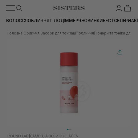
ВОЛОССЯ
ОБЛИЧЧЯ
ТІЛО
ДІМ
МЕРЧ
НОВИНКИ
БЕСТСЕЛЕРИ
АК
Головна
Обличчя
Засоби для тонізації обличчя
Тонери та тоніки для о
|
|
|
ROUND LAB
|
CAMELLIA DEEP COLLAGEN