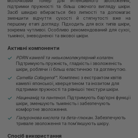
молочковий тонер для інтенсивного зволоження,
В наявності
Самовивіз м. Рівне, вул. Кулика і Гудачека 23 (ТЦ
підтримки пружності та більш сяючого вигляду шкіри.
Екватор)
Засіб швидко вбирається без липкості та допомагає
В наявності
зменшити відчуття сухості й стягнутості вже на
першому етапі догляду. Підходить для всіх типів шкіри,
зокрема чутливої. Особливо рекомендований для сухої,
тьмяної, зневодненої та вікової шкіри.
Активні компоненти
PDRN камелії та низькомолекулярний колаген
.
Підтримують пружність, гладкість і зволоженість
шкіри, роблячи її більш еластичною та доглянутою.
Camellia Collagenol™.
Комплекс з екстрактом квітів
камелії японської, кверцетином та інозитом для
підтримки пружності та рівнішої текстури шкіри.
Ніацинамід та пантенол.
Підтримують бар’єрні функції
шкіри, зменшують тьмяність і забезпечують
комфортне зволоження.
Гіалуронова кислота та бета-глюкан.
Забезпечують
тривале зволоження та пом’якшують шкіру.
Спосіб використання