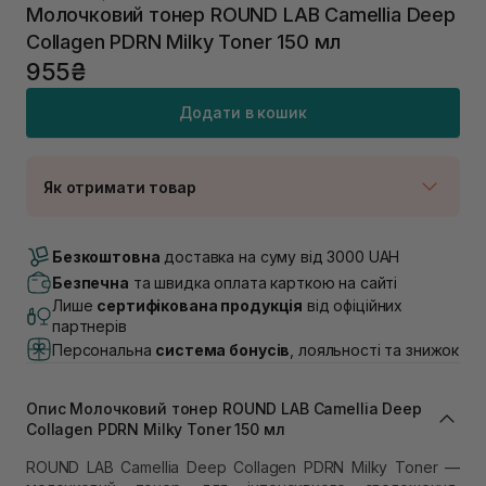
Молочковий тонер ROUND LAB Camellia Deep
Collagen PDRN Milky Toner 150 мл
955₴
Додати в кошик
Як отримати товар
Доставка Новою Поштою
В наявності
Безкоштовна
доставка на суму від 3000 UAH
Самовивіз м. Луцьк, вул. Винниченка 4
Безпечна
та швидка оплата карткою на сайті
Немає в наявності!
Лише
сертифікована продукція
від офіційних
Самовивіз м. Львів, вул. Академіка Підстригача, 1В
партнерів
(Duck’s Lake)
Персональна
система бонусів
, лояльності та знижок
Немає в наявності!
Самовивіз м. Львів, вул. Івана Франка 36
Немає в наявності!
Опис Молочковий тонер ROUND LAB Camellia Deep
Самовивіз м. Львів, вул. Степана Бандери 45
Collagen PDRN Milky Toner 150 мл
Немає в наявності!
Самовивіз м. Рівне, вул. 16-го Липня, 15
ROUND LAB Camellia Deep Collagen PDRN Milky Toner —