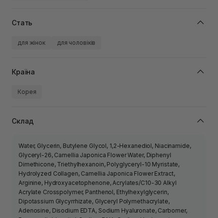
Стать
для жінок
для чоловіків
Країна
Корея
Склад
Water, Glycerin, Butylene Glycol, 1,2-Hexanediol, Niacinamide,
Glyceryl-26, Camellia Japonica Flower Water, Diphenyl
Dimethicone, Triethylhexanoin, Polyglyceryl-10 Myristate,
Hydrolyzed Collagen, Camellia Japonica Flower Extract,
Arginine, Hydroxyacetophenone, Acrylates/C10-30 Alkyl
Acrylate Crosspolymer, Panthenol, Ethylhexylglycerin,
Dipotassium Glycyrrhizate, Glyceryl Polymethacrylate,
Adenosine, Disodium EDTA, Sodium Hyaluronate, Carbomer,