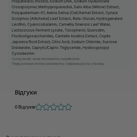
Propanediol, Inositol, Sodium DNA, Sodium Hyaluronate
Crosspolymer, Methylpropanediol, Salix Alba (Willow) Extract,
Polyquaternium-51, Avena Sativa (Oat) Kernel Extract, Cynara
Scolymus (Artichoke) Leaf Extract, Beta-Glucan, Hydrogenated
Lecithin, Cyanocobalamin, Camellia Sinensis Leaf Water,
Lactococcus Ferment Lysate, Tocopherol, Quercetin,
Fructooligosaccharides, Centella Asiatica Extract, Coptis
Japonica Root Extract, Citric Acid, Sodium Chloride, Sucrose
Distearate, Caprylic/Capric Triglyceride, Hydroxypropyl
Cyclodextrin.
Склад засобу може змінюватись виробником.
Перед використанням ознайомтесь з інформацією на упаковці.
Відгуки
0 Відгуків