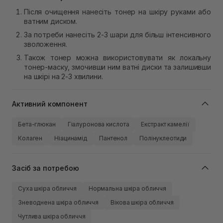
Після очищення нанесіть тонер на шкіру руками або
ватним диском.
За потреби нанесіть 2-3 шари для більш інтенсивного
зволоження.
Також тонер можна використовувати як локальну
тонер-маску, змочивши ним ватні диски та залишивши
на шкірі на 2-3 хвилини.
Активний компонент
Бета-глюкан
Гіалуронова кислота
Екстракт камелії
Колаген
Ніацинамід
Пантенол
Полінуклеотиди
Засіб за потребою
Суха шкіра обличчя
Нормальна шкіра обличчя
Зневоднена шкіра обличчя
Вікова шкіра обличчя
Чутлива шкіра обличчя