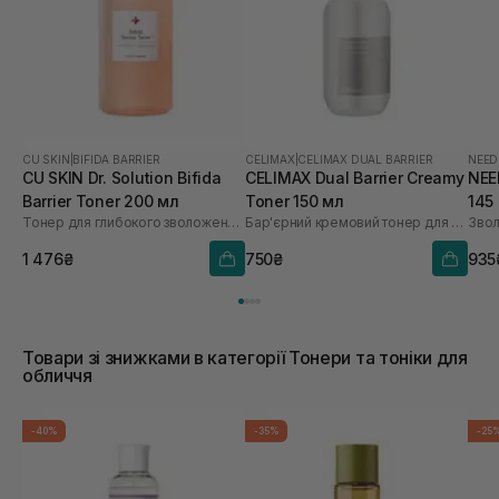
CU SKIN
|
BIFIDA BARRIER
CELIMAX
|
CELIMAX DUAL BARRIER
NEED
CU SKIN Dr. Solution Bifida
CELIMAX Dual Barrier Creamy
NEE
Barrier Toner 200 мл
Toner 150 мл
145
Тонер для глибокого зволоження з лізатом біфідобактерій 85%
Бар'єрний кремовий тонер для обличчя
Звол
1 476₴
750₴
935
Товари зі знижками в категорії Тонери та тоніки для
обличчя
-40%
-35%
-25