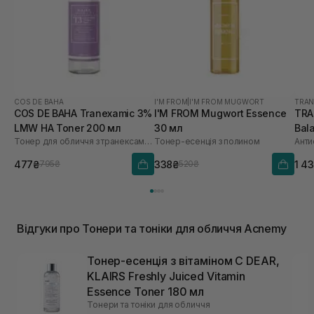
COS DE BAHA
I'M FROM
|
I'M FROM MUGWORT
TRAN
COS DE BAHA Tranexamic 3%
I'M FROM Mugwort Essence
TRA
LMW HA Toner 200 мл
30 мл
Bal
Тонер для обличчя з транексамовою кислотою
Тонер-есенція з полином
477₴
338₴
1 4
795₴
520₴
Відгуки про Тонери та тоніки для обличчя Acnemy
Тонер-есенція з вітаміном C DEAR,
KLAIRS Freshly Juiced Vitamin
Essence Toner 180 мл
Тонери та тоніки для обличчя