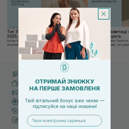
КОСМЕТИКА
КОСМЕТИКА
Топ 10 брендів доглядової косметики у
Каолін в косметиці: 
2025 році
використовують
Автор: Віка Нагорна У сучасному світі, де тренди
Автор: Юлія Цебрик Каолін в косметології – це
змінюються зі швидкістю світла, а ринок популярної
природний мінерал, натураль
косметики переповнений новими пропозиціями, вибір
безліч переваг для шкіри обл
засобу для себе стає справжнім викликом. 2025 р...
завдяки великій кількості ко
Безкоштовна доставка від 3000 UAH
ОТРИМАЙ ЗНИЖКУ
Безпечні способи оплати
НА ПЕРШЕ ЗАМОВЛЕНЯ
Тільки оригінальна косметика
Твій вітальний бонус вже чекає —
Система бонусів та лояльності
підписуйся
на
наші новини!
Кращі ціни та топ товари
email
Рекомендації від косметологів