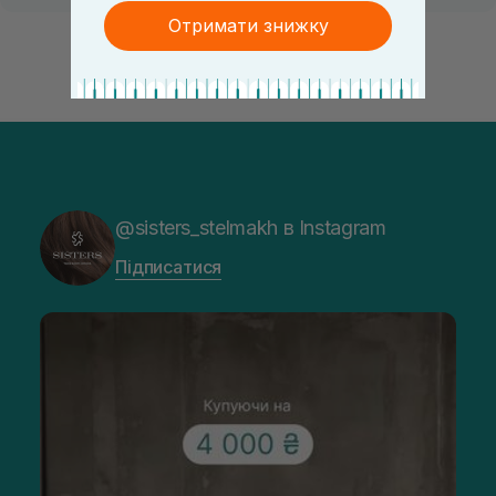
Отримати знижку
@sisters_stelmakh в Instagram
Підписатися