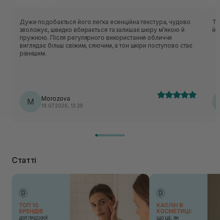
Дуже подобається його легка есенційна текстура, чудово
То
зволожує, швидко вбирається та залишає шкіру м’якою й
йо
пружною. Після регулярного використання обличчя
виглядає більш свіжим, сяючим, а тон шкіри поступово стає
рівнішим.
Morozova
M
19.07.2026, 13:29
Статті