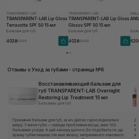
TRANSPARENT-LAB
TRANSPARENT-LAB
ANIL
TRANSPARENT-LAB Lip Gloss
TRANSPARENT-LAB Lip Gloss
ANI
Terracotta SPF 50 15 мл
Glossy SPF 50 15 мл
Бальзам для губ
Бальзам для губ
Баль
402₴
402₴
620
804₴
804₴
Отзывы о Уход за губами - страница №6
Восстанавливающий бальзам для
губ TRANSPARENT-LAB Overnight
Restoring Lip Treatment 15 мл
Бальзамы для губ
Приємний бальзам для губ, за ніч дійсно гарно відновлює
Ду
шкіру. У мене губи — завжди проблемне місце, маю 100
на
бальзамів усюди. А цей наношу щоночі, бо подобається, що
бу
зранку губки пишніші. Не має запаху, неприємного хімозного
ал