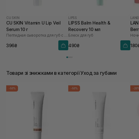
CU SKIN
LIPSS
LANE
CU SKIN Vitamin U Lip Veil
LIPSS Balm Health &
LAN
Serum 10 г
Recovery 10 мл
Berr
Пептидная сыворотка для губ с витамином U и волюфилином
Блеск для губ
396₴
490₴
180
Товари зі знижками в категорії Уход за губами
-50%
-50%
-20