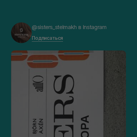
Масло — по действию сродни бальзаму, но эффект
держится дольше, а сам продукт не ощущается в
течение дня. Лучше всего себя показывает масло
жожоба, кокосовое, миндальное, оливковое, ши.
На косметику для губ цена бывает разной, все зависит от
@sisters_stelmakh в Instagram
бренда, средства и его состава.
Подписаться
Когда нужно применять средства по уходу
за губами?
Предлагают купить средства для ухода за губами, когда
кожа на них сильно пересыхает или травмируется. Это
происходит из-за отсутствия сальных желез. Велико
отрицательное влияние внешней среды, хотя существуют и
субъективные причины, среди которых:
наличие вредных привычек, прежде всего, курения;
возрастные или гормональные изменения;
нарушение обмена веществ и авитаминоз.
Уходовая косметика не только оказывает лечебный
эффект, но и выполняет функции декоративной, так как
может содержать пигмент.
Магазин SISTERS предлагает купить средства по уходу за
губами с последующим самовывозом в городах Львов и
Ровно. При необходимости наши менеджеры свяжутся