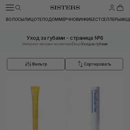
ВОЛОСЫ
ЛИЦО
ТЕЛО
ДОМ
МЕРЧ
НОВИНКИ
БЕСТСЕЛЛЕРЫ
АКЦ
Уход за губами - страница №6
|
|
Интернет магазин косметики
Лицо
Уход за губами
Фильтр
Сортировать