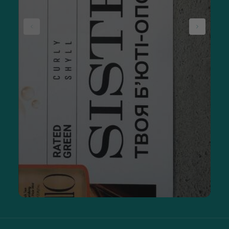
с вами.
Средства для ухода за кожей губ:
как применять
Существует 3 этапа ухода за кожей губ:
Очищение.
Увлажнение и питание.
Специальный.
Очищающая профессиональная косметика для губ
представлена препаратами для пилинга, мицеллярной
водой, скрабами, средствами для снятия макияжа. Ее
основная задача — удаление омертвевших чешуек и
обновление поверхности кожи. Рекомендовано
использовать для обеспечения лучшего впитывания
питательных средств или перед нанесением макияжа.
Для увлажнения и питания используются блеск, бальзам,
гигиеническая помада за счет растительных масел и воска,
входящих в их состав. При этом частое нанесение
препаратов в течение дня способно оказать обратный
эффект. В таких средствах не должно быть синтетических
масел, поэтому лучше заказать косметику для губ в
интернет-магазине SISTERS — это гарантия
качества продукта.