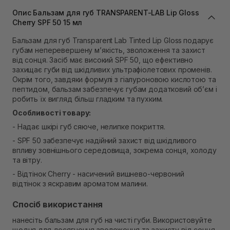
В наявності
Опис Бальзам для губ TRANSPARENT-LAB Lip Gloss
Самовивіз м. Львів, вул. Степана Бандери 45
Cherry SPF 50 15 мл
В наявності
Бальзам для губ Transparent Lab Tinted Lip Gloss
подарує
Самовивіз м. Рівне, вул. 16-го Липня, 15
губам неперевершену м’якість, зволоження та захист
В наявності
від сонця. Засіб має високий SPF 50, що ефективно
Самовивіз м. Рівне, вул. Кулика і Гудачека 23 (ТЦ
захищає губи від шкідливих ультрафіолетових променів.
Екватор)
Окрім того, завдяки формулі з гіалуроновою кислотою та
Немає в наявності!
пептидом, бальзам забезпечує губам додатковий об’єм і
робить їх вигляд більш гладким та пухким.
Особливості товару:
- Надає шкірі губ сяюче, нелипке покриття.
- SPF 50 забезпечує надійний захист від шкідливого
впливу зовнішнього середовища, зокрема сонця, холоду
та вітру.
- Відтінок Cherry - насичений вишнево-червоний
відтінок з яскравим ароматом малини.
Спосіб використання
нанесіть бальзам для губ на чисті губи. Використовуйте
щодня для досягнення зволоження та захисту від сонця.