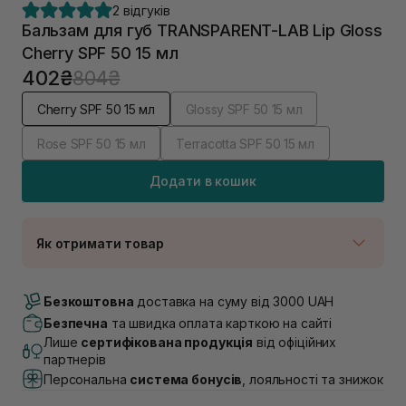
2 відгуків
Бальзам для губ TRANSPARENT-LAB Lip Gloss
Cherry SPF 50 15 мл
402₴
804₴
Cherry SPF 50 15 мл
Glossy SPF 50 15 мл
Rose SPF 50 15 мл
Terracotta SPF 50 15 мл
Додати в кошик
Як отримати товар
Доставка Новою Поштою
Немає в наявності!
Безкоштовна
доставка на суму від 3000 UAH
Самовивіз м. Луцьк, вул. Винниченка 4
Безпечна
та швидка оплата карткою на сайті
В наявності
Лише
сертифікована продукція
від офіційних
Самовивіз м. Львів, вул. Академіка Підстригача, 1В
партнерів
(Duck’s Lake)
Персональна
система бонусів
, лояльності та знижок
Немає в наявності!
Самовивіз м. Львів, вул. Івана Франка 36