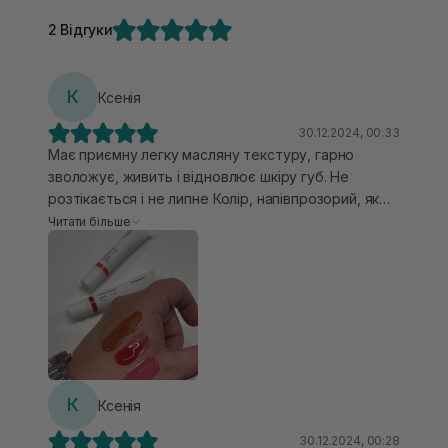
2 Відгуки
К
Ксенія
30.12.2024, 00:33
Має приємну легку масляну текстуру, гарно
зволожує, живить і відновлює шкіру губ. Не
розтікається і не липне Колір, напівпрозорий, якщо
не наносити надто плотно. Не рекомендувала б
Читати більше
наносити надто щільно, аби не розтікався за
контур. Приємні аромати.
К
Ксенія
30.12.2024, 00:28