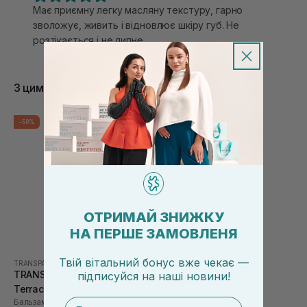
Має приємну легку масляну текстуру, гарно
зволожує, живить і відновлює шкіру губ. Не
розтікається і не липне
З цим товаром купують
-50%
ОТРИМАЙ ЗНИЖКУ
НА ПЕРШЕ ЗАМОВЛЕНЯ
Твій вітальний бонус вже чекає —
TRANSPARENT-LAB
TRANSPARENT-LAB Lip Gloss
підписуйся
на
наші новини!
Terracotta SPF 50 15 мл
email
Бальзам для губ