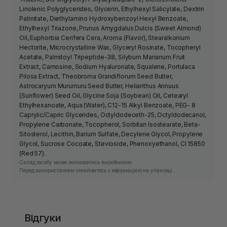
Linolenic Polyglycerides, Glycerin, Ethylhexyl Salicylate, Dextrin
Palmitate, Diethylamino Hydroxybenzoyl Hexyl Benzoate,
Ethylhexyl Triazone, Prunus Amygdalus Dulcis (Sweet Almond)
Oil, Euphorbia Cerifera Cera, Aroma (Flavor), Stearalkonium
Hectorite, Microcrystalline Wax, Glyceryl Rosinate, Tocopheryl
Acetate, Palmitoyl Tripeptide-38, Silybum Marianum Fruit
Extract, Carnosine, Sodium Hyaluronate, Squalene, Portulaca
Pilosa Extract, Theobroma Grandiflorum Seed Butter,
Astrocaryum Murumuru Seed Butter, Helianthus Annuus
(Sunflower) Seed Oil, Glycine Soja (Soybean) Oil, Cetearyl
Ethylhexanoate, Aqua (Water), C12-15 Alkyl Benzoate, PEG- 8
Caprylic/Capric Glycerides, Octyldodeceth-25, Octyldodecanol,
Propylene Carbonate, Tocopherol, Sorbitan Isostearate, Beta-
Sitosterol, Lecithin, Barium Sulfate, Decylene Glycol, Propylene
Glycol, Sucrose Cocoate, Stevioside, Phenoxyethanol, CI 15850
(Red 57).
Склад засобу може змінюватись виробником.
Перед використанням ознайомтесь з інформацією на упаковці.
Відгуки