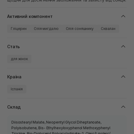
Активний компонент
Гліцерин
Олія мигдалю
Олія соняшнику
Сквалан
Стать
для жінок
Країна
Іспанія
Склад
Diisostearyl Malate, Neopentyl Glycol Diheptanoate,
Polyisobutene, Bis- Ethylhexyloxyphenol Methoxyphenyl
Triazine, Bis-Diglyceryl Polyacyladipate-2, Oleic/Linoleic/