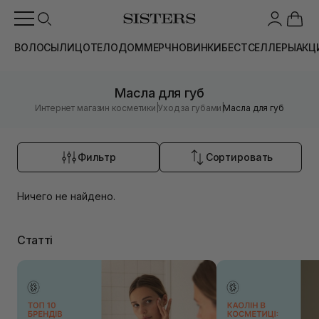
ВОЛОСЫ
ЛИЦО
ТЕЛО
ДОМ
МЕРЧ
НОВИНКИ
БЕСТСЕЛЛЕРЫ
АКЦ
Масла для губ
|
|
Интернет магазин косметики
Уход за губами
Масла для губ
Фильтр
Сортировать
Ничего не найдено.
Статті