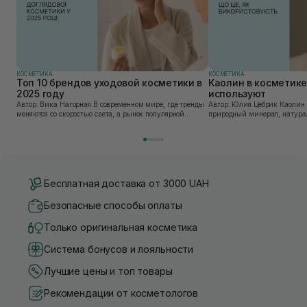
КОСМЕТИКА
КОСМЕТИКА
Топ 10 брендов уходовой косметики в
Каолин в косметике:
2025 году
используют
Автор: Вика Нагорная В современном мире, где тренды
Автор: Юлия Цебрик Каолин в косметологии – это
меняются со скоростью света, а рынок популярной
природный минерал, натурал
косметики переполнен новыми предложениями, выбор
имеет множество преимущес
средства для ухода становится настоящим вызовом....
головы, благодаря большому 
Бесплатная доставка от 3000 UAH
Безопасные способы оплаты
Только оригинальная косметика
Система бонусов и лояльности
Лучшие цены и топ товары
Рекомендации от косметологов