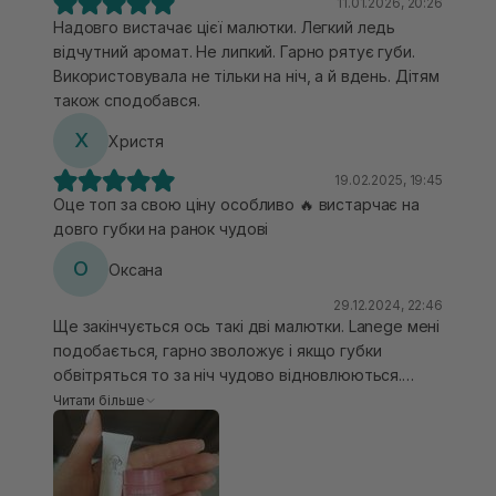
11.01.2026, 20:26
Надовго вистачає цієї малютки. Легкий ледь
відчутний аромат. Не липкий. Гарно рятує губи.
Використовувала не тільки на ніч, а й вдень. Дітям
також сподобався.
Х
Христя
19.02.2025, 19:45
Оце топ за свою ціну особливо 🔥 вистарчає на
довго губки на ранок чудові
О
Оксана
29.12.2024, 22:46
Ще закінчується ось такі дві малютки. Lanege мені
подобається, гарно зволожує і якщо губки
обвітряться то за ніч чудово відновлюються.
Можна ввечері проскрабувати і нанести
Читати більше
товстішим шаром, то буде чудово Circadia рідшої
консистенції. Просто неймовірний❤️ Після
нанесення надає чудовий блиск і легкий холодок.