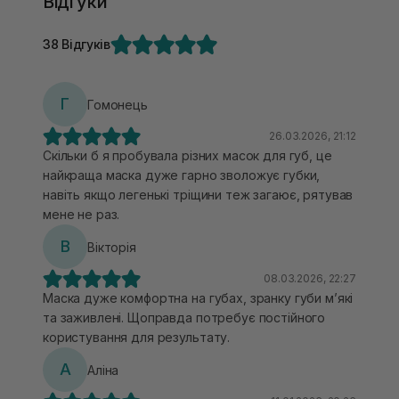
Відгуки
38 Відгуків
Г
Гомонець
26.03.2026, 21:12
Скільки б я пробувала різних масок для губ, це
найкраща маска дуже гарно зволожує губки,
навіть якщо легенькі тріщини теж загаює, рятував
мене не раз.
В
Вікторія
08.03.2026, 22:27
Маска дуже комфортна на губах, зранку губи мʼякі
та заживлені. Щоправда потребує постійного
користування для результату.
А
Аліна