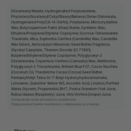
Diisostearyl Malate, Hydrogenated Polyisobutene,
Phytosteryl/Isostearyl/Cetyl/Stearyl/Behenyl Dimer Dilinoleate,
Hydrogenated Poly(C6-14 Olefin), Polybutene, Microcrystalline
Wax, Butyrospermum Parkii (Shea) Butter, Synthetic Wax,
Ethylene/Propylene/Styrene Copolymer, Sucrose Tetrastearate
Triacetate, Mica, Euphorbia Cerifera (Candelilla) Wax, Candelilla
Wax Esters, Astrocaryum Murumuru Seed Butter, Fragrance,
Glyceryl Caprylate, Titanium Dioxide (CI 77891),
Butylene/Ethylene/Styrene Copolymer, Polyglyceryl-2
Diisostearate, Copernicia Cerifera (Carnauba) Wax, Methicone,
Polyglyceryl-2 Triisostearate, Brilliant Blue FCF, Cocos Nucifera
(Coconut) Oil, Theobroma Cacao (Cocoa) Seed Butter,
Pentaerythrityl Tetra-Di-T-Butyl Hydroxyhydrocinnamate,
Limonene, Quinoline Yellow WS, Ascorbic Acid, Linalool, Purified
Water, Glycerin, Propanediol, BHT, Punica Granatum Fruit Juice,
Rubus Idaeus (Raspberry) Juice, Vitis Vinifera (Grape) Juice.
Склад засобу може змінюватись виробником.
Перед використанням ознайомтесь з інформацією на упаковці.