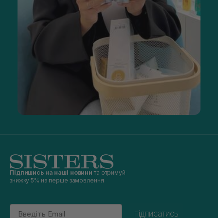
Підпишись на наші новини
та отримуй
знижку 5% на перше замовлення
Email
підписатись