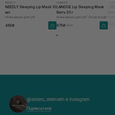
NEEDLY
LANEIGE
LANE
NEEDLY Sleeping Lip Mask 10
LANEIGE Lip Sleeping Mask
LAN
мл
Berry 20 г
Berr
Нічна маска для губ
Нічна маска для губ "Лісові ягоди"
1 0
460₴
675₴
750₴
@sisters_stelmakh в Instagram
Підписатися