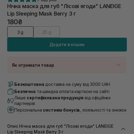
Нічна маска для губ "Лісові ягоди" LANEIGE
Lip Sleeping Mask Berry 3 г
180₴
3 g
20 g
Додати в кошик
Як отримати товар
Доставка Новою Поштою
В наявності
Безкоштовна
доставка на суму від 3000 UAH
Самовивіз м. Луцьк, вул. Винниченка 4
Безпечна
та швидка оплата карткою на сайті
В наявності
Лише
сертифікована продукція
від офіційних
Самовивіз м. Львів, вул. Академіка Підстригача, 1В
партнерів
(Duck’s Lake)
Персональна
система бонусів
, лояльності та знижок
В наявності
Самовивіз м. Львів, вул. Івана Франка 36
В наявності
Опис Нічна маска для губ "Лісові ягоди" LANEIGE
Самовивіз м. Львів, вул. Степана Бандери 45
Lip Sleeping Mask Berry 3 г