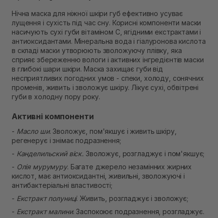
В наявності
Нічна маска для ніжної шкіри губ ефективно усуває
Самовивіз м. Рівне, вул. 16-го Липня, 15
лущення і сухість під час сну. Корисні компоненти маски
В наявності
насичують сухі губи вітаміном С, ягідними екстрактами і
Самовивіз м. Рівне, вул. Кулика і Гудачека 23 (ТЦ
антиоксидантами. Мінеральна вода і гіалуронова кислота
Екватор)
в складі маски утворюють зволожуючу плівку, яка
В наявності
сприяє збереженню вологи і активних інгредієнтів маски
в глибокі шари шкіри. Маска захищає губи від
несприятливих погодних умов - спеки, холоду, сонячних
променів, живить і зволожує шкіру. Лікує сухі, обвітрені
губи в холодну пору року.
Активні компоненти
-
Масло ши
. Зволожує, пом'якшує і живить шкіру,
регенерує і знімає подразнення;
-
Канделильский віск.
Зволожує, розгладжує і пом'якшує;
-
Олія мурумуру
. Багате джерело незамінних жирних
кислот, має антиоксидантні, живильні, зволожуючі і
антибактеріальні властивості;
-
Екстракт полуниці
. Живить, розгладжує і зволожує;
-
Екстракт малини
. Заспокоює подразнення, розгладжує.