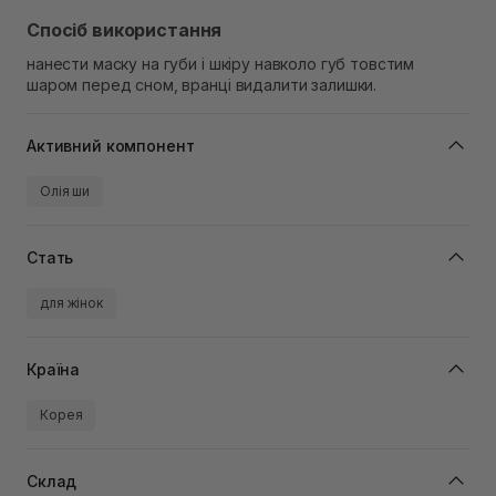
Спосіб використання
нанести маску на губи і шкіру навколо губ товстим
шаром перед сном, вранці видалити залишки.
Активний компонент
Олія ши
Стать
для жінок
Країна
Корея
Склад