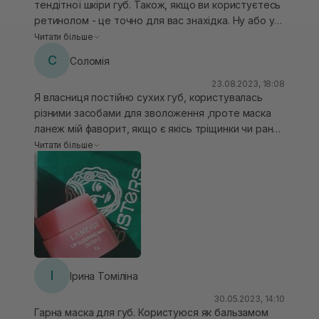
тендітної шкіри губ. Також, якщо ви користуєтесь
ретинолом - це точно для вас знахідка. Ну або у
вас бородатий хлопець\чоловік, який подразнює
Читати більше
своєю щетиною ваші ніжні губки. Користуюсь
С
Соломія
особливо багато взимку. Якщо нанести товстий
шар зранку - губки надзвичайно наповнені та
23.08.2023, 18:08
Я власниця постійно сухих губ, користувалась
зволожені. Та й функцію блиску виконує на ура.
різними засобами для зволоження ,проте маска
Єдиний недолік для мене - трішки липка
ланеж мій фаворит, якщо є якісь тріщинки чи ранки
консистенція і те, що потрібно завжди мати
після нанесення на ніч, вранці немає нічого, вдень
лопатку. Пальцем не завжди гігієнічно.
Читати більше
його використовую як блиск , гарно виглядає.
Єдиний мінус не зручно наносити
І
Ірина Томіліна
30.05.2023, 14:10
Гарна маска для губ. Користуюся як бальзамом